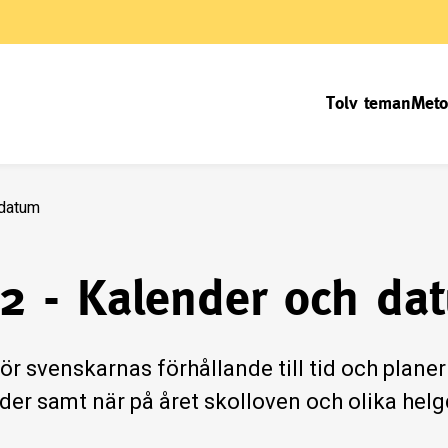
Tolv teman
Meto
 datum
 2 - Kalender och da
ör svenskarnas förhållande till tid och planer
der samt när på året skolloven och olika helgd