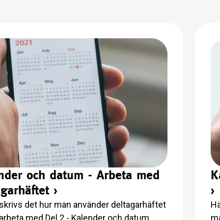
nder och datum - Arbeta med
K
agarhäftet
›
›
skrivs det hur man använder deltagarhäftet
Hä
t arbeta med Del 2 - Kalender och datum
ma