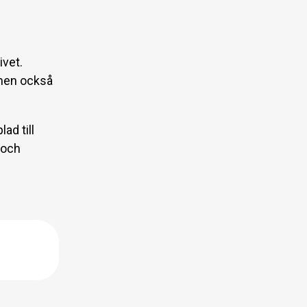
ivet.
r men också
ad till
 och