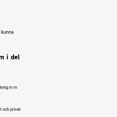
h kunna
m i del
lning m m.
t och privat.