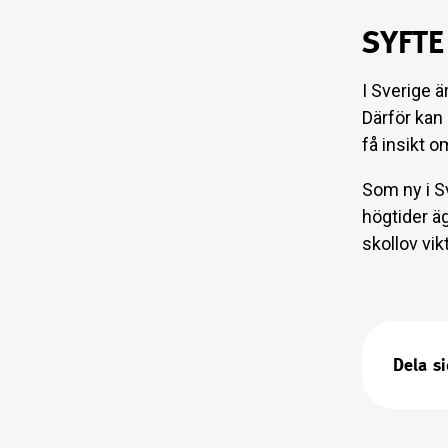
SYFTE
I Sverige ä
Därför kan 
få insikt 
Som ny i Sv
högtider ä
skollov vikt
Dela s