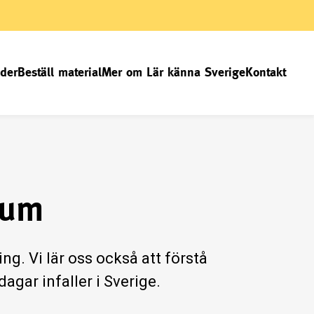
der
Beställ material
Mer om Lär känna Sverige
Kontakt
tum
ing. Vi lär oss också att förstå
agar infaller i Sverige.