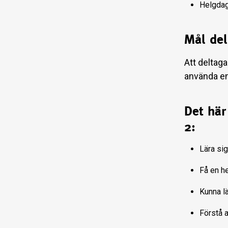
Helgdaga
Mål del
Att deltaga
använda e
Det här
2:
Lära sig
Få en he
Kunna l
Förstå a