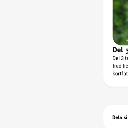
Del 
Del 3 
traditi
kortfat
högtide
Dela s