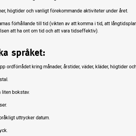
ner, högtider och vanligt förekommande aktiviteter under året.
nas förhållande till tid (vikten av att komma i tid, att långtidspla
sen att ha ont om tid och att vara tidseffektiv).
ka språket:
p ordförrådet kring månader, årstider, väder, kläder, högtider och 
tal.
 liten bokstav.
ser.
pråkligt uttrycker datum.
yck.