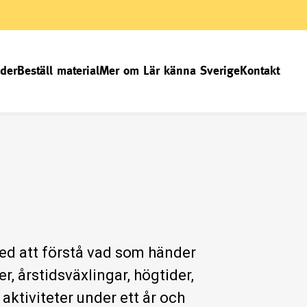
der
Beställ material
Mer om Lär känna Sverige
Kontakt
 med att förstå vad som händer
r, årstidsväxlingar, högtider,
aktiviteter under ett år och