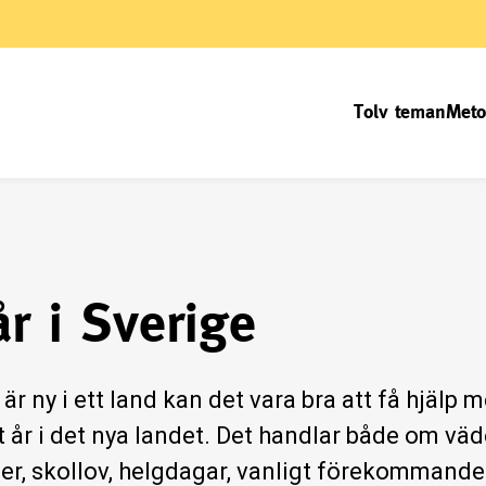
Tolv teman
Meto
år i Sverige
är ny i ett land kan det vara bra att få hjälp
t år i det nya landet. Det handlar både om väde
ner, skollov, helgdagar, vanligt förekommande 