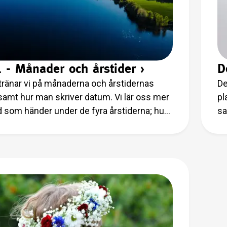
1 - Månader och årstider
›
D
1 tränar vi på månaderna och årstidernas
De
amt hur man skriver datum. Vi lär oss mer
pl
 som händer under de fyra årstiderna; hur
sa
är, vilka aktiviteter många ägnar sig åt, hur
in
n förändras, vilka kläder man behöver och
a ord förknippade med årstiderna.