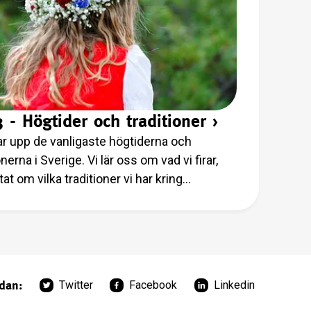
3 - Högtider och traditioner
›
tar upp de vanligaste högtiderna och
onerna i Sverige. Vi lär oss om vad vi firar,
tat om vilka traditioner vi har kring
rna samt när på året de infaller.
idan:
Twitter
Facebook
Linkedin