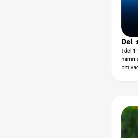
Del 
I del 
namn s
om vad
vädret 
nature
vanlig