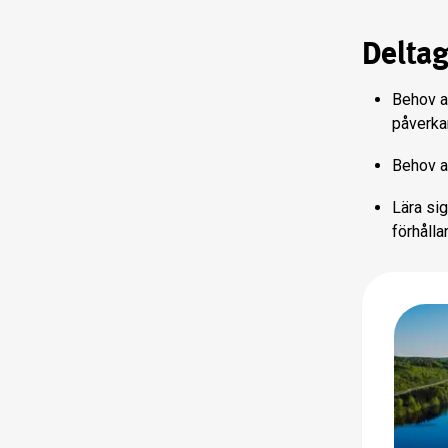
Deltag
Behov av
påverkar
Behov av
Lära sig
förhållan