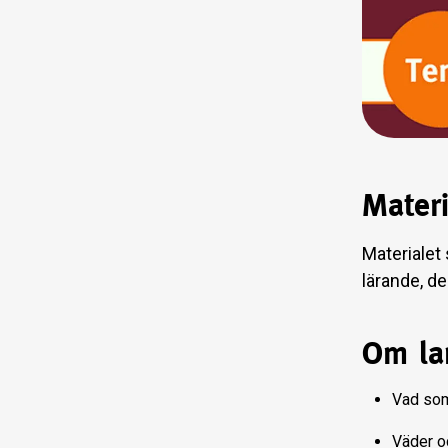
Materi
Materialet s
lärande, de
Om la
Vad som 
Väder oc