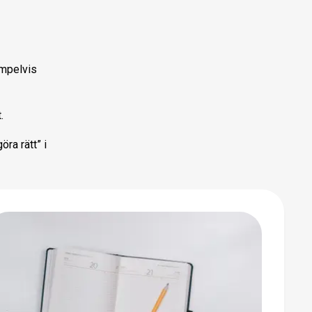
empelvis
.
öra rätt” i