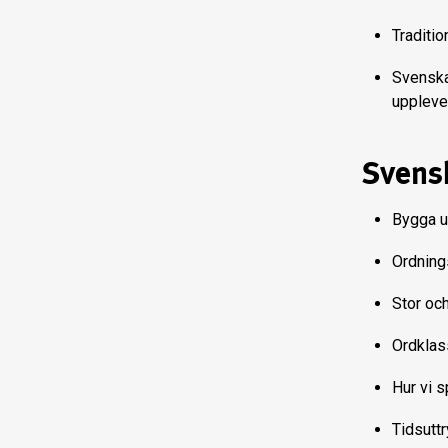
Traditio
Svenskar
upplevel
Svens
Bygga up
Ordnings
Stor och
Ordklas
Hur vi s
Tidsuttr