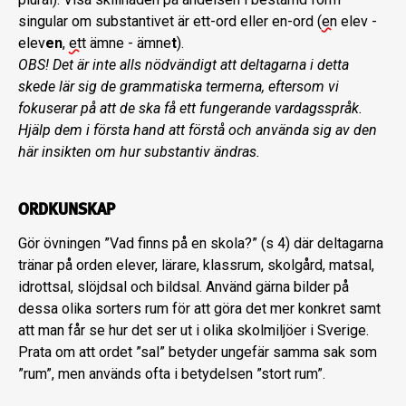
singular om substantivet är ett-ord eller en-ord (
en
elev -
elev
en
,
ett
ämne - ämne
t
).
OBS! Det är inte alls nödvändigt att deltagarna i detta
skede lär sig de grammatiska termerna, eftersom vi
fokuserar på att de ska få ett fungerande vardagsspråk.
Hjälp dem i första hand att förstå och använda sig av den
här insikten om hur substantiv ändras.
ORDKUNSKAP
Gör övningen ”Vad finns på en skola?” (s 4) där deltagarna
tränar på orden elever, lärare, klassrum, skolgård, matsal,
idrottsal, slöjdsal och bildsal. Använd gärna bilder på
dessa olika sorters rum för att göra det mer konkret samt
att man får se hur det ser ut i olika skolmiljöer i Sverige.
Prata om att ordet ”sal” betyder ungefär samma sak som
”rum”, men används ofta i betydelsen ”stort rum”.