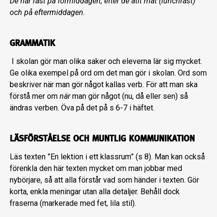
De har rast på förmiddagen, efter de ätit mat (lunchrast)
och på eftermiddagen.
GRAMMATIK
I skolan gör man olika saker och eleverna lär sig mycket.
Ge olika exempel på ord om det man gör i skolan. Ord som
beskriver när man gör något kallas verb. För att man ska
förstå mer om
när
man gör något (nu, då eller sen) så
ändras verben. Öva på det på s 6-7 i häftet.
LÄSFÖRSTÅELSE OCH MUNTLIG KOMMUNIKATION
Läs texten ”En lektion i ett klassrum” (s 8). Man kan också
förenkla den här texten mycket om man jobbar med
nybörjare, så att alla förstår vad som händer i texten. Gör
korta, enkla meningar utan alla detaljer. Behåll dock
fraserna (markerade med fet, lila stil).