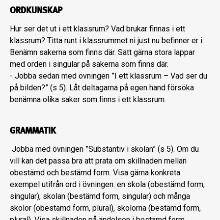
ORDKUNSKAP
Hur ser det ut i ett klassrum? Vad brukar finnas i ett
klassrum? Titta runt i klassrummet ni just nu befinner er i.
Benämn sakerna som finns där. Sätt gärna stora lappar
med orden i singular på sakerna som finns där.
- Jobba sedan med övningen ”I ett klassrum – Vad ser du
på bilden?” (s 5). Låt deltagarna på egen hand försöka
benämna olika saker som finns i ett klassrum.
GRAMMATIK
Jobba med övningen ”Substantiv i skolan” (s 5). Om du
vill kan det passa bra att prata om skillnaden mellan
obestämd och bestämd form. Visa gärna konkreta
exempel utifrån ord i övningen: en skola (obestämd form,
singular), skolan (bestämd form, singular) och många
skolor (obestämd form, plural), skolorna (bestämd form,
plural). Visa skillnaden på ändelsen i bestämd form