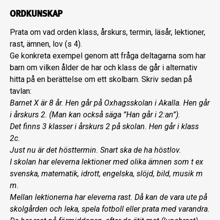
ORDKUNSKAP
Prata om vad orden klass, årskurs, termin, läsår, lektioner,
rast, ämnen, lov (s 4).
Ge konkreta exempel genom att fråga deltagarna som har
barn om vilken ålder de har och klass de går i alternativ
hitta på en berättelse om ett skolbarn. Skriv sedan på
tavlan:
Barnet X är 8 år. Hen går på Oxhagsskolan i Akalla. Hen går
i årskurs 2. (Man kan också säga ”Han går i 2:an”).
Det finns 3 klasser i årskurs 2 på skolan. Hen går i klass
2c.
Just nu är det hösttermin. Snart ska de ha höstlov.
I skolan har eleverna lektioner med olika ämnen som t ex
svenska, matematik, idrott, engelska, slöjd, bild, musik m
m.
Mellan lektionerna har eleverna rast. Då kan de vara ute på
skolgården och leka, spela fotboll eller prata med varandra.