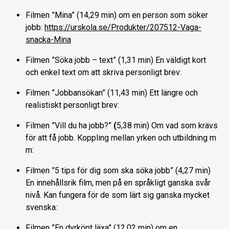
Filmen ”Mina” (14,29 min) om en person som söker
jobb:
https://urskola.se/Produkter/207512-Vaga-
snacka-Mina
Filmen ”Söka jobb – text” (1,31 min) En väldigt kort
och enkel text om att skriva personligt brev:
Filmen ”Jobbansökan” (11,43 min) Ett längre och
realistiskt personligt brev:
Filmen ”Vill du ha jobb?”
(
5,38 min) Om vad som krävs
för att få jobb. Koppling mellan yrken och utbildning m
m:
Filmen ”5 tips för dig som ska söka jobb” (4,27 min)
En innehållsrik film, men på en språkligt ganska svår
nivå. Kan fungera för de som lärt sig ganska mycket
svenska:
Filmen ”En dyrköpt läxa” (12,02 min) om en