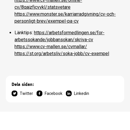
https://www.cv-mallen.se/online-
cv/8qajzfjcvvkl/statsvetare
https://www.monster.se/karriarradgivning/cv-och-
personligt-brev/exempel-pa-cv
Länktips:
https://arbetsformedlingen.se/for-
arbetssokande/jobbansokan/skriva-cv
https://www.cv-mallen.se/cvmallar/
https://st.org/arbetsliv/soka-jobb/cv-exempel
Dela sidan:
Twitter
Facebook
Linkedin