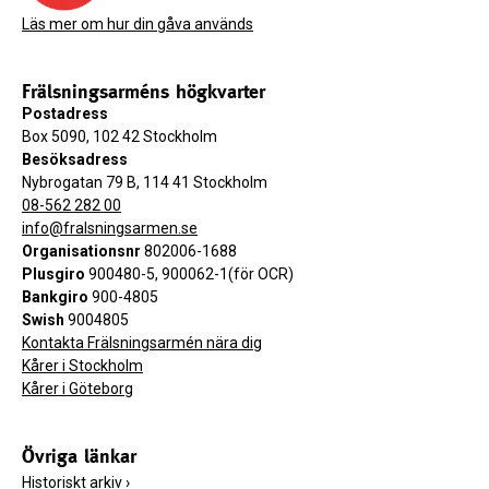
Läs mer om hur din gåva används
Frälsningsarméns högkvarter
Postadress
Box 5090, 102 42 Stockholm
Besöksadress
Nybrogatan 79 B, 114 41 Stockholm
08-562 282 00
info@fralsningsarmen.se
Organisationsnr
802006-1688
Plusgiro
900480-5, 900062-1(för OCR)
Bankgiro
900-4805
Swish
9004805
Kontakta Frälsningsarmén nära dig
Kårer i Stockholm
Kårer i Göteborg
Övriga länkar
Historiskt arkiv
›