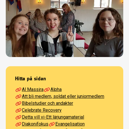
Hitta på sidan
Al Massira
Alpha
Att bli medlem, soldat eller juniormedlem
Bibelstudier och andakter
Celebrate Recovery
Detta vill vi-Ett lärjungamaterial
Diakonifokus
Evangelisation