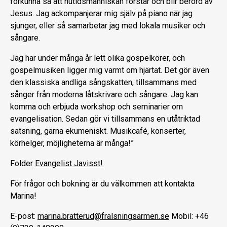
förkunna så att nutidsmänniskan förstår och blir berörd av
Jesus. Jag ackompanjerar mig själv på piano när jag
sjunger, eller så samarbetar jag med lokala musiker och
sångare.
Jag har under många år lett olika gospelkörer, och
gospelmusiken ligger mig varmt om hjärtat. Det gör även
den klassiska andliga sångskatten, tillsammans med
sånger från moderna låtskrivare och sångare. Jag kan
komma och erbjuda workshop och seminarier om
evangelisation. Sedan gör vi tillsammans en utåtriktad
satsning, gärna ekumeniskt. Musikcafé, konserter,
körhelger, möjligheterna är många!”
Folder
Evangelist Javisst!
För frågor och bokning är du välkommen att kontakta
Marina!
E-post:
marina.bratterud@fralsningsarmen.se
Mobil: +46