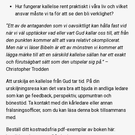
Hur fungerar kallelse rent praktiskt i våra liv och vilket
ansvar måste vi ta för att se den bli verklighet?
“Ett av de antaganden som vi oavsiktligt kan hålla fast vid
när vi väl upptäcker vad eller vart Gud kallar oss till, att från
den punkten kommer allt att vara relativt okomplicerat.
Men när vi läser Bibeln är ett av mönstren vi kommer att
lägga märke till att en särskild kallelse sällan har ett exakt
och förutsägbart sätt som den utspelar sig på.”
–
Christopher Trodden
Att urskilja en kallelse från Gud tar tid. På din
urskiljningsresa kan det vara bra att bjuda in andliga ledare
som kan ge feedback, perspektiv, uppmuntran och
bönestöd. Ta kontakt med din kårledare eller annan
frälsningsofficer, som du kan läsa denna bok tillsammans
med.
Beställ ditt kostnadsfria pdf-exemplar av boken här: