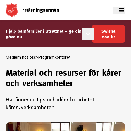
Frälsningsarmén
Meny
Hjälp barnfamiljer i utsatthet – ge din
Swisha
gåva nu
200
kr
Medlem hos oss
>
Programkontoret
Material och resurser för kårer
och verksamheter
Här finner du tips och idéer för arbetet i
kåren/verksamheten.