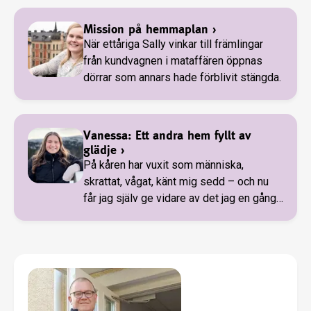
Mission på hemmaplan
›
När ettåriga Sally vinkar till främlingar
från kundvagnen i mataffären öppnas
dörrar som annars hade förblivit stängda.
Vanessa: Ett andra hem fyllt av
glädje
›
På kåren har vuxit som människa,
skrattat, vågat, känt mig sedd – och nu
får jag själv ge vidare av det jag en gång
fick.