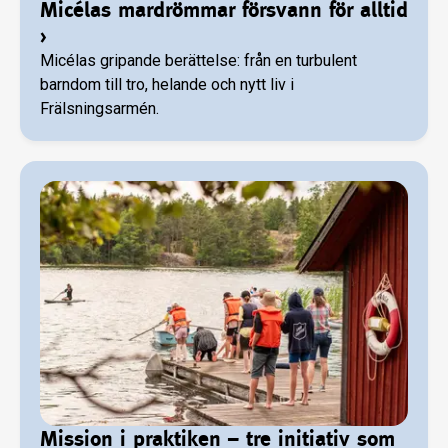
Micélas mardrömmar försvann för alltid
›
Micélas gripande berättelse: från en turbulent
barndom till tro, helande och nytt liv i
Frälsningsarmén.
Mission i praktiken – tre initiativ som