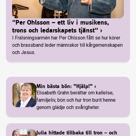
"Per Ohlsson – ett liv i musikens,
trons och ledarskapets tjänst"
›
I Frälsningsarmén har Per Ohlsson fått se hur körer
och brassband leder människor till kårgemenskapen
och Jesus.
Min bästa bön: ”Hjälp!”
›
Elisabeth Grahn berättar om kallelse,
familjeliv, bön och hur tron burit henne
genom glädje och svårigheter.
Julia hittade tillbaka till tron – och