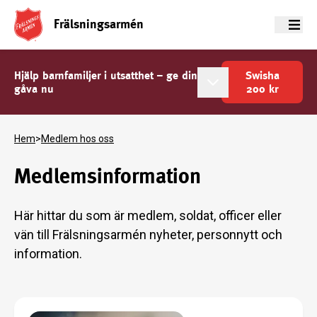
Frälsningsarmén
Meny
Hjälp barnfamiljer i utsatthet – ge din
Swisha
gåva nu
200
kr
Hem
>
Medlem hos oss
Medlemsinformation
Här hittar du som är medlem, soldat, officer eller
vän till Frälsningsarmén nyheter, personnytt och
information.