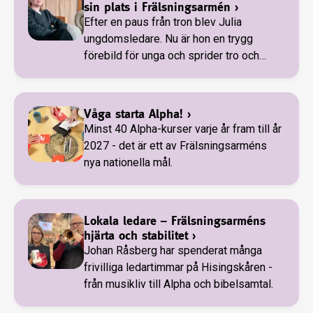
sin plats i Frälsningsarmén
›
Efter en paus från tron blev Julia
ungdomsledare. Nu är hon en trygg
förebild för unga och sprider tro och
glädje i Göteborg.
Våga starta Alpha!
›
Minst 40 Alpha-kurser varje år fram till år
2027 - det är ett av Frälsningsarméns
nya nationella mål.
Lokala ledare – Frälsningsarméns
hjärta och stabilitet
›
Johan Råsberg har spenderat många
frivilliga ledartimmar på Hisingskåren -
från musikliv till Alpha och bibelsamtal.