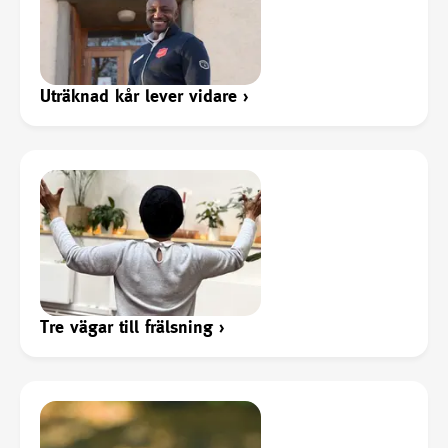
Uträknad kår lever vidare
›
Tre vägar till frälsning
›