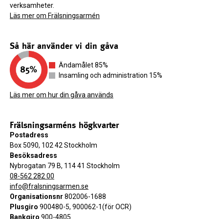
verksamheter.
Läs mer om Frälsningsarmén
Så här använder vi din gåva
Ändamålet 85%
Insamling och administration 15%
Läs mer om hur din gåva används
Frälsningsarméns högkvarter
Postadress
Box 5090, 102 42 Stockholm
Besöksadress
Nybrogatan 79 B, 114 41 Stockholm
08-562 282 00
info@fralsningsarmen.se
Organisationsnr
802006-1688
Plusgiro
900480-5, 900062-1(för OCR)
Bankgiro
900-4805