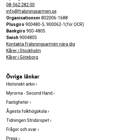
08-562 282 00
info@fralsningsarmen.se
Organisationsnr
802006-1688
Plusgiro
900480-5, 900062-1(för OCR)
Bankgiro
900-4805
Swish
9004805
Kontakta Frälsningsarmén nära dig
Kårer i Stockholm
Kårer i Göteborg
Övriga länkar
Historiskt arkiv
›
Myrorna - Second Hand
›
Fastigheter
›
Ågesta folkhögskola
›
Tidningen Stridsropet
›
Frågor och svar
›
Press
›