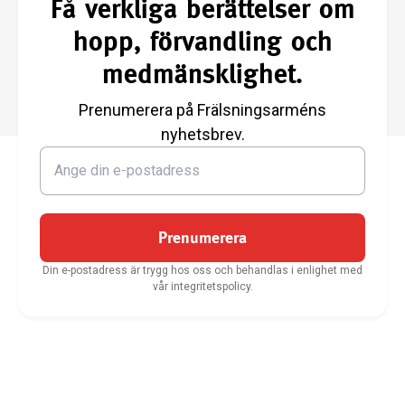
Få verkliga berättelser om
hopp, förvandling och
medmänsklighet.
Prenumerera på Frälsningsarméns
nyhetsbrev.
Prenumerera
Din e-postadress är trygg hos oss och behandlas i enlighet med
vår integritetspolicy.