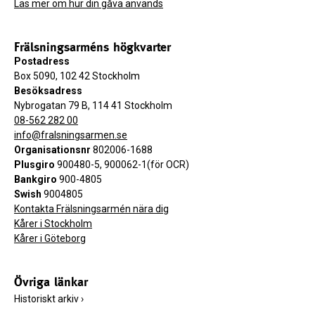
Läs mer om hur din gåva används
Frälsningsarméns högkvarter
Postadress
Box 5090, 102 42 Stockholm
Besöksadress
Nybrogatan 79 B, 114 41 Stockholm
08-562 282 00
info@fralsningsarmen.se
Organisationsnr
802006-1688
Plusgiro
900480-5, 900062-1(för OCR)
Bankgiro
900-4805
Swish
9004805
Kontakta Frälsningsarmén nära dig
Kårer i Stockholm
Kårer i Göteborg
Övriga länkar
Historiskt arkiv
›