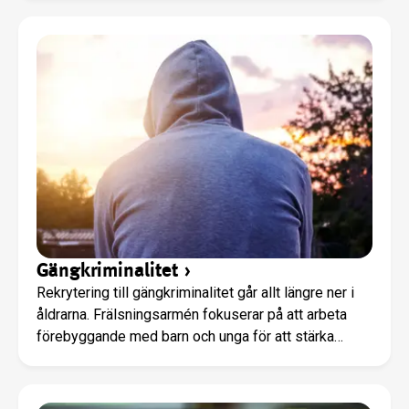
Gängkriminalitet
›
Rekrytering till gängkriminalitet går allt längre ner i
åldrarna. Frälsningsarmén fokuserar på att arbeta
förebyggande med barn och unga för att stärka
barnens självkänsla så att de har kraft att stå emot
trycket som tonåringar. Genom att erbjuda en varm
atmosfär med trygga förebilder kämpar vi för att