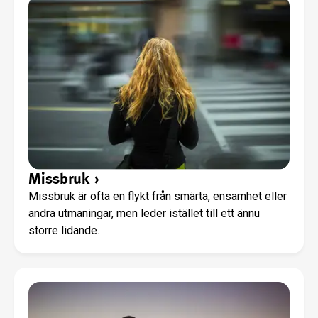
barnen ska finna nödvändig bekräftelse hos oss i
stället för ute på gatan. Vi stöttar även barnens
föräldrar med föräldrakurser och familjeutflykter.
Missbruk
›
Missbruk är ofta en flykt från smärta, ensamhet eller
andra utmaningar, men leder istället till ett ännu
större lidande.