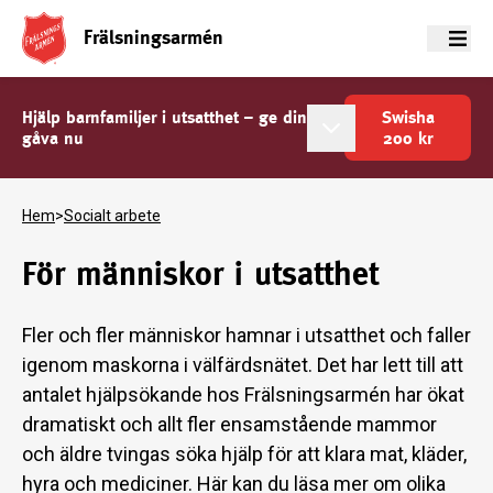
Frälsningsarmén
Meny
Hjälp barnfamiljer i utsatthet – ge din
Swisha
gåva nu
200
kr
Hem
>
Socialt arbete
För människor i utsatthet
Fler och fler människor hamnar i utsatthet o
ch faller
igenom maskorna i välfärdsnätet. Det har lett till att
antalet hjälpsökande hos Frälsningsarmén har ökat
dramatiskt och allt fler ensamstående mammor
och äldre tvingas söka hjälp för att klara mat, kläder,
hyra och mediciner.
Här kan du läsa mer om olika