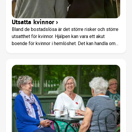
Utsatta kvinnor
›
Bland de bostadslösa är det större risker och större
utsatthet för kvinnor. Hjälpen kan vara ett akut
boende för kvinnor i hemlöshet. Det kan handla om
skydd och en tillflyktsort undan våld. Det kan handla
om kvinnor som behöver hjälp att passa in i ett nytt
samhälle. Det kan handla om kvinnor i
människohandel. Frälsningsarmén arbetar brett för
att kunna hjälpa kvinnor i just deras utsatthet.