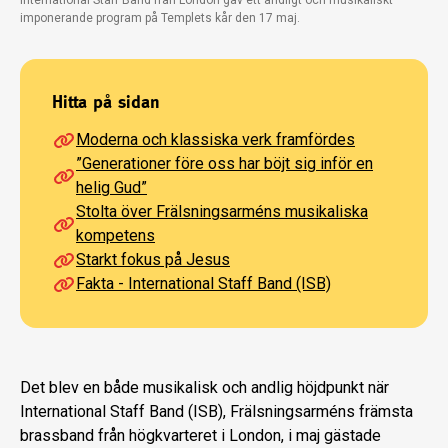
International Staff Band från London gav ett andligt och musikaliskt
imponerande program på Templets kår den 17 maj.
Hitta på sidan
Moderna och klassiska verk framfördes
”Generationer före oss har böjt sig inför en
helig Gud”
Stolta över Frälsningsarméns musikaliska
kompetens
Starkt fokus på Jesus
Fakta - International Staff Band (ISB)
Det blev en både musikalisk och andlig höjdpunkt när
International Staff Band (ISB), Frälsningsarméns främsta
brassband från högkvarteret i London, i maj gästade