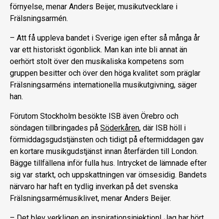
förnyelse, menar Anders Beijer, musikutvecklare i
Frälsningsarmén.
– Att få uppleva bandet i Sverige igen efter så många år
var ett historiskt ögonblick. Man kan inte bli annat än
oerhört stolt över den musikaliska kompetens som
gruppen besitter och över den höga kvalitet som präglar
Frälsningsarméns internationella musikutgivning, säger
han.
Förutom Stockholm besökte ISB även Örebro och
söndagen tillbringades på
Söderkåren
, där ISB höll i
förmiddagsgudstjänsten och tidigt på eftermiddagen gav
en kortare musikgudstjänst innan återfärden till London.
Bägge tillfällena inför fulla hus. Intrycket de lämnade efter
sig var starkt, och uppskattningen var ömsesidig. Bandets
närvaro har haft en tydlig inverkan på det svenska
Frälsningsarmémusiklivet, menar Anders Beijer.
– Det blev verkligen en inspirationsinjektion! Jag har hört