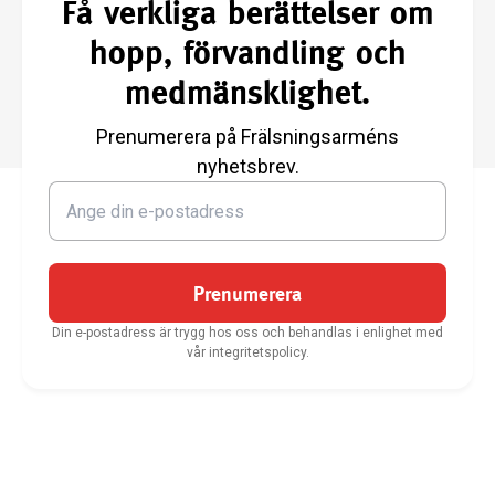
Få verkliga berättelser om
hopp, förvandling och
medmänsklighet.
Prenumerera på Frälsningsarméns
nyhetsbrev.
Prenumerera
Din e-postadress är trygg hos oss och behandlas i enlighet med
vår integritetspolicy.