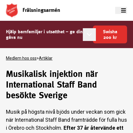
Frälsningsarmén
Meny
Hjälp barnfamiljer i utsatthet – ge din
Swisha
gåva nu
200
kr
Medlem hos oss
>
Artiklar
Musikalisk injektion när
International Staff Band
besökte Sverige
Musik på högsta nivå bjöds under veckan som gick
när International Staff Band framträdde för fulla hus
i Örebro och Stockholm.
Efter 37 år återvände ett