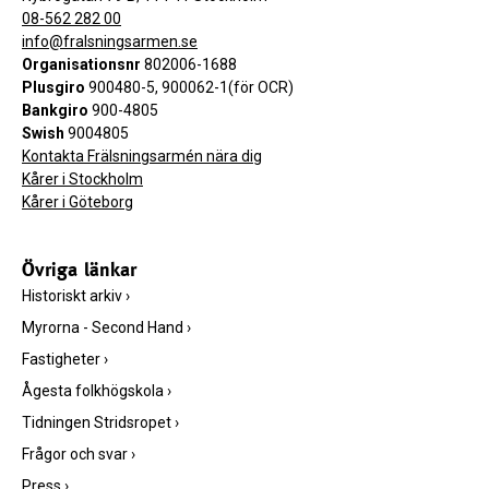
08-562 282 00
info@fralsningsarmen.se
Organisationsnr
802006-1688
Plusgiro
900480-5, 900062-1(för OCR)
Bankgiro
900-4805
Swish
9004805
Kontakta Frälsningsarmén nära dig
Kårer i Stockholm
Kårer i Göteborg
Övriga länkar
Historiskt arkiv
›
Myrorna - Second Hand
›
Fastigheter
›
Ågesta folkhögskola
›
Tidningen Stridsropet
›
Frågor och svar
›
Press
›