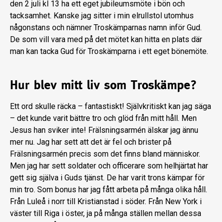
den 2 juli kl 13 ha ett eget jubileumsmöte i bön och
tacksamhet. Kanske jag sitter i min elrullstol utomhus
någonstans och nämner Troskämparnas namn inför Gud.
De som vill vara med på det mötet kan hitta en plats där
man kan tacka Gud för Troskämparna i ett eget bönemöte.
Hur blev mitt liv som Troskämpe?
Ett ord skulle räcka – fantastiskt! Självkritiskt kan jag säga
– det kunde varit bättre tro och glöd från mitt håll. Men
Jesus han sviker inte! Frälsningsarmén älskar jag ännu
mer nu. Jag har sett att det är fel och brister på
Frälsningsarmén precis som det finns bland människor.
Men jag har sett soldater och officerare som helhjärtat har
gett sig själva i Guds tjänst. De har varit trons kämpar för
min tro. Som bonus har jag fått arbeta på många olika håll.
Från Luleå i norr till Kristianstad i söder. Från New York i
väster till Riga i öster, ja på många ställen mellan dessa