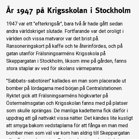
År 1947 på Krigsskolan i Stockholm
1947 var ett "efterkrigsår", bara två år hade gått sedan
andra världskriget slutade. Fortfarande var det oroligt i
världen och vissa matvaror var det brist på.
Ransoneringskort på kaffe och te återinfördes, och på
gatan utanför Frälsningsarméns Krigsskola på
Skeppargatan i Stockholm, liksom inne på gården, fanns
stora staplar av ved för skolans värmepanna.
"Sabbats-sabotören" kallades en man som placerade ut
bomber på lördagarna med början på Centralstationen.
Ryktet gick att Frälsningsarméns högkvarter på
Östermalmsgatan och Krigsskolan fanns med på platser
som skulle sprängas. De manliga kadetterna fick därför i
uppdrag att gå nattvakt vissa nätter. Det kändes lite kusligt
att smyga bakom vedstaplarna för att fånga en man med
bomber men som väl var kom han aldrig till Skeppargatan