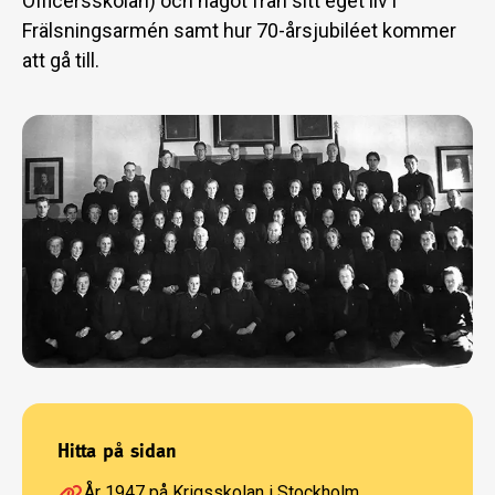
Officersskolan) och något från sitt eget liv i
Frälsningsarmén samt hur 70-årsjubiléet kommer
att gå till.
Hitta på sidan
År 1947 på Krigsskolan i Stockholm