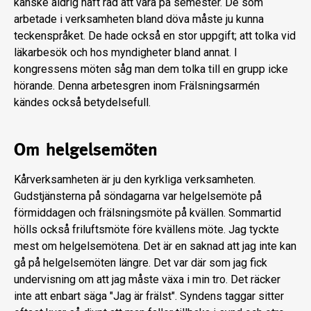
kanske aldrig haft råd att vara på semester. De som
arbetade i verksamheten bland döva måste ju kunna
teckenspråket. De hade också en stor uppgift; att tolka vid
läkarbesök och hos myndigheter bland annat. I
kongressens möten såg man dem tolka till en grupp icke
hörande. Denna arbetesgren inom Frälsningsarmén
kändes också betydelsefull.
Om helgelsemöten
Kårverksamheten är ju den kyrkliga verksamheten.
Gudstjänsterna på söndagarna var helgelsemöte på
förmiddagen och frälsningsmöte på kvällen. Sommartid
hölls också friluftsmöte före kvällens möte. Jag tyckte
mest om helgelsemötena. Det är en saknad att jag inte kan
gå på helgelsemöten längre. Det var där som jag fick
undervisning om att jag måste växa i min tro. Det räcker
inte att enbart säga "Jag är frälst". Syndens taggar sitter