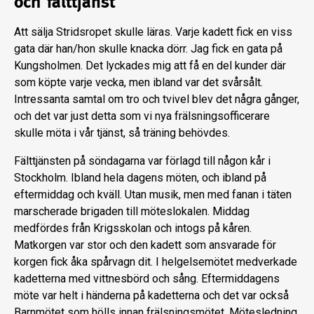
och fälttjänst
Att sälja Stridsropet skulle läras. Varje kadett fick en viss
gata där han/hon skulle knacka dörr. Jag fick en gata på
Kungsholmen. Det lyckades mig att få en del kunder där
som köpte varje vecka, men ibland var det svårsålt.
Intressanta samtal om tro och tvivel blev det några gånger,
och det var just detta som vi nya frälsningsofficerare
skulle möta i vår tjänst, så träning behövdes.
Fälttjänsten på söndagarna var förlagd till någon kår i
Stockholm. Ibland hela dagens möten, och ibland på
eftermiddag och kväll. Utan musik, men med fanan i täten
marscherade brigaden till möteslokalen. Middag
medfördes från Krigsskolan och intogs på kåren.
Matkorgen var stor och den kadett som ansvarade för
korgen fick åka spårvagn dit. I helgelsemötet medverkade
kadetterna med vittnesbörd och sång. Eftermiddagens
möte var helt i händerna på kadetterna och det var också
Barnmötet som hölls innan frälsningsmötet. Mötesledning