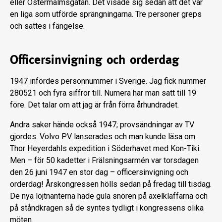
eller Östermalmsgatan. Det visade sig sedan att det var
en liga som utförde sprängningarna. Tre personer greps
och sattes i fängelse.
Officersinvigning och orderdag
1947 infördes personnummer i Sverige. Jag fick nummer
280521 och fyra siffror till. Numera har man satt till 19
före. Det talar om att jag är från förra århundradet.
Andra saker hände också 1947; provsändningar av TV
gjordes. Volvo PV lanserades och man kunde läsa om
Thor Heyerdahls expedition i Söderhavet med Kon-Tiki.
Men – för 50 kadetter i Frälsningsarmén var torsdagen
den 26 juni 1947 en stor dag – officersinvigning och
orderdag! Årskongressen hölls sedan på fredag till tisdag.
De nya löjtnanterna hade gula snören på axelklaffarna och
på ståndkragen så de syntes tydligt i kongressens olika
möten.