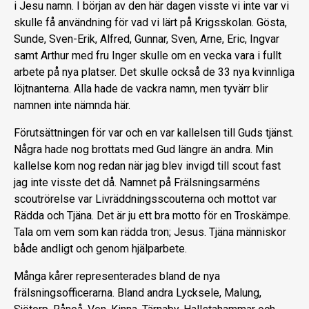
i Jesu namn. I början av den här dagen visste vi inte var vi
skulle få användning för vad vi lärt på Krigsskolan. Gösta,
Sunde, Sven-Erik, Alfred, Gunnar, Sven, Arne, Eric, Ingvar
samt Arthur med fru Inger skulle om en vecka vara i fullt
arbete på nya platser. Det skulle också de 33 nya kvinnliga
löjtnanterna. Alla hade de vackra namn, men tyvärr blir
namnen inte nämnda här.
Förutsättningen för var och en var kallelsen till Guds tjänst.
Några hade nog brottats med Gud längre än andra. Min
kallelse kom nog redan när jag blev invigd till scout fast
jag inte visste det då. Namnet på Frälsningsarméns
scoutrörelse var Livräddningsscouterna och mottot var
Rädda och Tjäna. Det är ju ett bra motto för en Troskämpe.
Tala om vem som kan rädda tron; Jesus. Tjäna människor
både andligt och genom hjälparbete.
Många kårer representerades bland de nya
frälsningsofficerarna. Bland andra Lycksele, Malung,