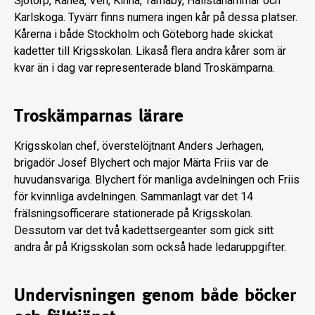
Sjötorp, Råneå, Ven, Kinna, Tärnaby, Hallstahammar och
Karlskoga. Tyvärr finns numera ingen kår på dessa platser.
Kårerna i både Stockholm och Göteborg hade skickat
kadetter till Krigsskolan. Likaså flera andra kårer som är
kvar än i dag var representerade bland Troskämparna.
Troskämparnas lärare
Krigsskolan chef, överstelöjtnant Anders Jerhagen,
brigadör Josef Blychert och major Märta Friis var de
huvudansvariga. Blychert för manliga avdelningen och Friis
för kvinnliga avdelningen. Sammanlagt var det 14
frälsningsofficerare stationerade på Krigsskolan.
Dessutom var det två kadettsergeanter som gick sitt
andra år på Krigsskolan som också hade ledaruppgifter.
Undervisningen genom både böcker