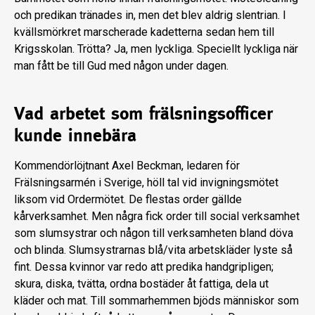
och predikan tränades in, men det blev aldrig slentrian. I
kvällsmörkret marscherade kadetterna sedan hem till
Krigsskolan. Trötta? Ja, men lyckliga. Speciellt lyckliga när
man fått be till Gud med någon under dagen.
Vad arbetet som frälsningsofficer
kunde innebära
Kommendörlöjtnant Axel Beckman, ledaren för
Frälsningsarmén i Sverige, höll tal vid invigningsmötet
liksom vid Ordermötet. De flestas order gällde
kårverksamhet. Men några fick order till social verksamhet
som slumsystrar och någon till verksamheten bland döva
och blinda. Slumsystrarnas blå/vita arbetskläder lyste så
fint. Dessa kvinnor var redo att predika handgripligen;
skura, diska, tvätta, ordna bostäder åt fattiga, dela ut
kläder och mat. Till sommarhemmen bjöds människor som