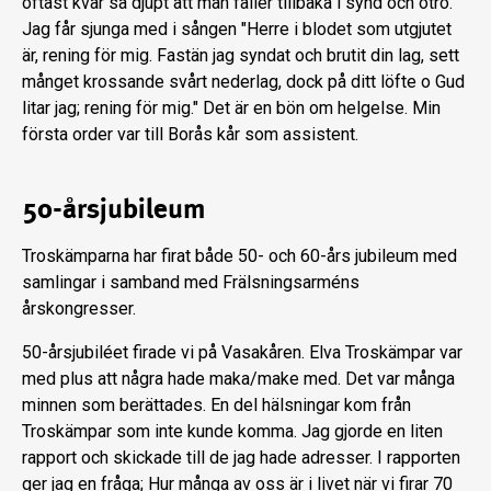
oftast kvar så djupt att man faller tillbaka i synd och otro.
Jag får sjunga med i sången "Herre i blodet som utgjutet
är, rening för mig. Fastän jag syndat och brutit din lag, sett
månget krossande svårt nederlag, dock på ditt löfte o Gud
litar jag; rening för mig." Det är en bön om helgelse. Min
första order var till Borås kår som assistent.
50-årsjubileum
Troskämparna har firat både 50- och 60-års jubileum med
samlingar i samband med Frälsningsarméns
årskongresser.
50-årsjubiléet firade vi på Vasakåren. Elva Troskämpar var
med plus att några hade maka/make med. Det var många
minnen som berättades. En del hälsningar kom från
Troskämpar som inte kunde komma. Jag gjorde en liten
rapport och skickade till de jag hade adresser. I rapporten
ger jag en fråga; Hur många av oss är i livet när vi firar 70