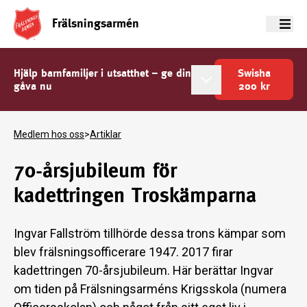
Frälsningsarmén
Meny
Hjälp barnfamiljer i utsatthet – ge din
Swisha
gåva nu
200
kr
Medlem hos oss
>
Artiklar
70-årsjubileum för
kadettringen Troskämparna
Ingvar Fallström tillhörde dessa trons kämpar som
blev frälsningsofficerare 1947. 2017 firar
kadettringen 70-årsjubileum. Här berättar Ingvar
om tiden på Frälsningsarméns Krigsskola (numera