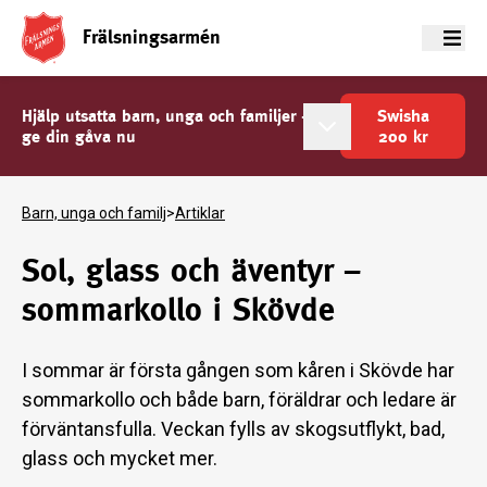
Frälsningsarmén
Meny
Hjälp utsatta barn, unga och familjer -
Swisha
ge din gåva nu
200
kr
Barn, unga och familj
>
Artiklar
Sol, glass och äventyr –
sommarkollo i Skövde
I sommar är första gången som kåren i Skövde har
sommarkollo och både barn, föräldrar och ledare är
förväntansfulla. Veckan fylls av skogsutflykt, bad,
glass och mycket mer.