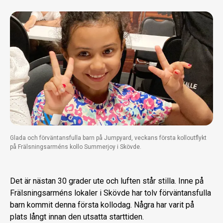
Glada och förväntansfulla barn på Jumpyard, veckans första kolloutflykt
på Frälsningsarméns kollo Summerjoy i Skövde.
Det är nästan 30 grader ute och luften står stilla. Inne på
Frälsningsarméns lokaler i Skövde har tolv förväntansfulla
barn kommit denna första kollodag. Några har varit på
plats långt innan den utsatta starttiden.