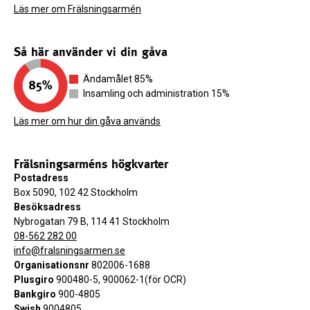
Läs mer om Frälsningsarmén
Så här använder vi din gåva
Ändamålet 85%
Insamling och administration 15%
Läs mer om hur din gåva används
Frälsningsarméns högkvarter
Postadress
Box 5090, 102 42 Stockholm
Besöksadress
Nybrogatan 79 B, 114 41 Stockholm
08-562 282 00
info@fralsningsarmen.se
Organisationsnr
802006-1688
Plusgiro
900480-5, 900062-1(för OCR)
Bankgiro
900-4805
Swish
9004805