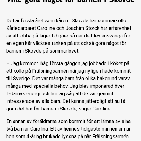
Det är första året som kåren i Skövde har sommarkollo.
Kårledarparet Caroline och Joachim Storck har erfarenhet
av att jobba på läger tidigare så när de blev ansvariga för
en egen kår väcktes tanken på att också göra något för
barnen i Skövde på sommarlovet.
– Jag kommer ihåg första gången jag jobbade i köket på
ett kollo på Frälsningsarmén när jag nyligen hade kommit
till Sverige. Det var många barn från olika bakgrund varav
många med speciella behov. Jag blev imponerad över
ledarnas energi och hur jag såg att de var genuint
intresserade av alla barn. Det känns jätteroligt att nu få
göra det här för barnen i Skövde, säger Caroline.
En annan av föräldrarna som kommit för att lämna av sina
två barn är Carolina. Ett av hennes tidigaste minnen är när
hon som 4-åring brukade lyssna på när Frälsningsarmén