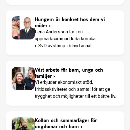
behöver se till att det finns en nationell
strategi och en konkret handlingsplan för
att laga maskor som lossat i samhällets
Hungern är konkret hos dem vi
skyddsnät.
möter
›
Lena Andersson tar i en
uppmärksammad ledarkrönika
i SvD avstamp i bland annat
Frälsningsarméns debattinlägg när hon
formulerar sina tankar om vad riktig
hunger är och att inget barn i Sverige idag
Vårt arbete för barn, unga och
borde kunna vara fattigt. Med anledning
familjer
›
av detta har Frälsningsarmén inkommit
Vi erbjuder ekonomiskt stöd,
med en replik till SvD där vi lyfter fram
fritidsaktiviteter och samtal för att ge
våra erfarenheter:
trygghet och möjligheter till ett bättre liv.
Kollon och sommarläger för
ungdomar och barn
›