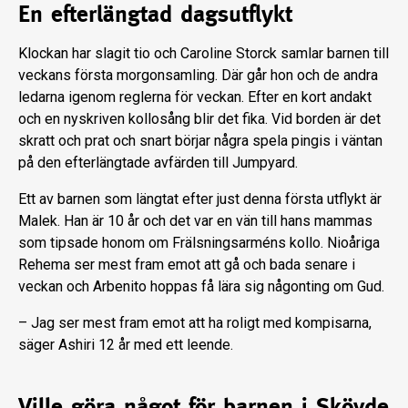
En efterlängtad dagsutflykt
Klockan har slagit tio och Caroline Storck samlar barnen till
veckans första morgonsamling. Där går hon och de andra
ledarna igenom reglerna för veckan. Efter en kort andakt
och en nyskriven kollosång blir det fika. Vid borden är det
skratt och prat och snart börjar några spela pingis i väntan
på den efterlängtade avfärden till Jumpyard.
Ett av barnen som längtat efter just denna första utflykt är
Malek. Han är 10 år och det var en vän till hans mammas
som tipsade honom om Frälsningsarméns kollo. Nioåriga
Rehema ser mest fram emot att gå och bada senare i
veckan och Arbenito hoppas få lära sig någonting om Gud.
– Jag ser mest fram emot att ha roligt med kompisarna,
säger Ashiri 12 år med ett leende.
Ville göra något för barnen i Skövde