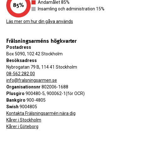
Ändamålet 85%
Insamling och administration 15%
Läs mer om hur din gåva används
Frälsningsarméns högkvarter
Postadress
Box 5090, 102 42 Stockholm
Besöksadress
Nybrogatan 79 B, 114 41 Stockholm
08-562 282 00
info@fralsningsarmen.se
Organisationsnr
802006-1688
Plusgiro
900480-5, 900062-1(för OCR)
Bankgiro
900-4805
Swish
9004805
Kontakta Frälsningsarmén nära dig
Kårer i Stockholm
Kårer i Göteborg