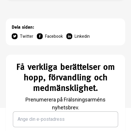
bekämpa människohandel och
prostitution. Människohandeln ska
bekämpas Stad för stad utifrån
Helsingborgsmodellen som initierats av
Dela sidan:
Frälsningsarmén.
Twitter
Facebook
Linkedin
Få verkliga berättelser om
hopp, förvandling och
medmänsklighet.
Prenumerera på Frälsningsarméns
nyhetsbrev.