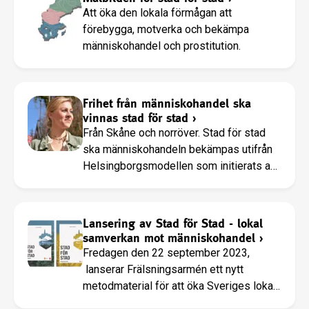
skall få fart i utvecklingen av en lokal,
Att öka den lokala förmågan att
gemensam plattform för ert arbete mot
förebygga, motverka och bekämpa
människohandel.
människohandel och prostitution.
Frihet från människohandel ska
vinnas stad för stad
›
Från Skåne och norröver. Stad för stad
ska människohandeln bekämpas utifrån
Helsingborgsmodellen som initierats av
Frälsningsarmén. Nu lanseras en
handbok och ett kunskapsstöd för att
underlätta spridandet av arbetet över
Lansering av Stad för Stad - lokal
landet.
samverkan mot människohandel
›
Fredagen den 22 september 2023,
lanserar Frälsningsarmén ett nytt
metodmaterial för att öka Sveriges lokala
förmåga att förebygga, motverka och