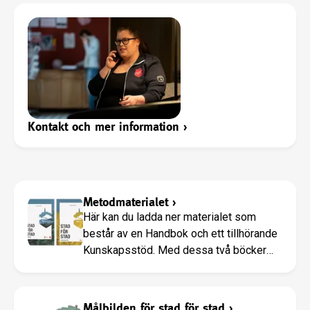
Kontakt och mer information
›
Metodmaterialet
›
Här kan du ladda ner materialet som
består av en Handbok och ett tillhörande
Kunskapsstöd. Med dessa två böcker
hoppas vi på Frälsningsarmén och
Länsstyrelsen Skåne att ni som väljer att
göra den resa som föreslås i dess sidor
Målbilden för stad för stad
›