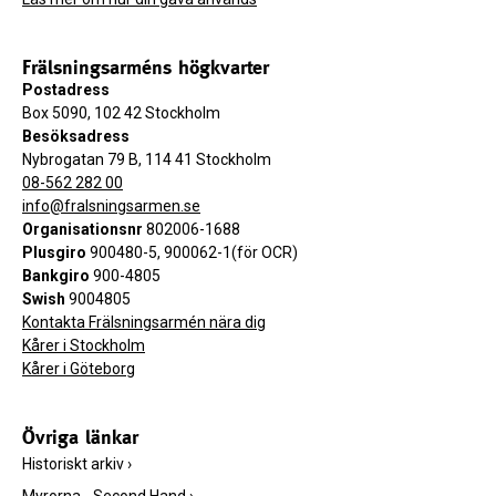
Frälsningsarméns högkvarter
Postadress
Box 5090, 102 42 Stockholm
Besöksadress
Nybrogatan 79 B, 114 41 Stockholm
08-562 282 00
info@fralsningsarmen.se
Organisationsnr
802006-1688
Plusgiro
900480-5, 900062-1(för OCR)
Bankgiro
900-4805
Swish
9004805
Kontakta Frälsningsarmén nära dig
Kårer i Stockholm
Kårer i Göteborg
Övriga länkar
Historiskt arkiv
›
Myrorna - Second Hand
›