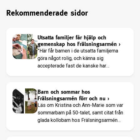
Rekommenderade sidor
Utsatta familjer får hjälp och
gemenskap hos Frälsningsarmén
›
”Här får barnen i de utsatta familjerna
göra något rolig, och känna sig
accepterade fast de kanske har
svårigheter”, säger Sara Stenvall,
Frälsningsarmén.
Barn och sommar hos
Frälsningsarmén förr och nu
›
Läs om Kristina och Ann-Marie som var
sommarbarn på 50-talet, samt citat från
glada kollobarn hos Frälsningsarmén
2014!