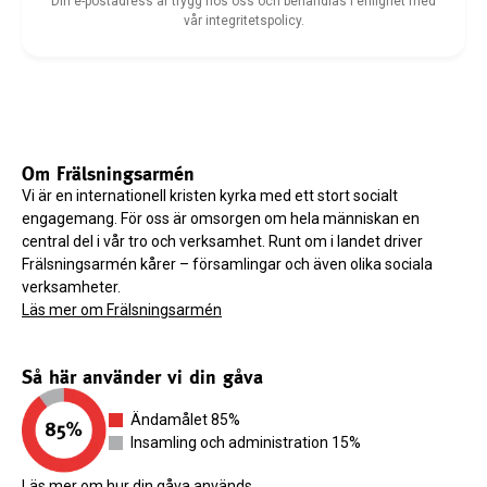
Din e-postadress är trygg hos oss och behandlas i enlighet med
vår integritetspolicy.
Om Frälsningsarmén
Vi är en internationell kristen kyrka med ett stort socialt
engagemang. För oss är omsorgen om hela människan en
central del i vår tro och verksamhet. Runt om i landet driver
Frälsningsarmén kårer – församlingar och även olika sociala
verksamheter.
Läs mer om Frälsningsarmén
Så här använder vi din gåva
Ändamålet 85%
Insamling och administration 15%
Läs mer om hur din gåva används