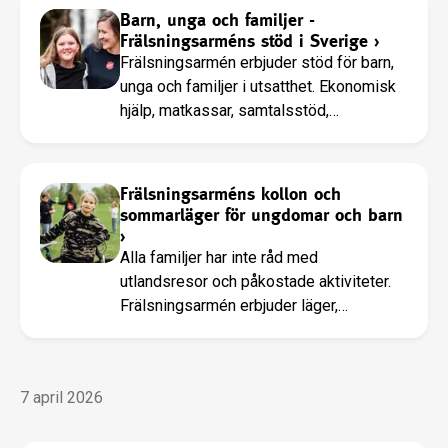
Barn, unga och familjer -
Frälsningsarméns stöd i Sverige
›
Frälsningsarmén erbjuder stöd för barn,
unga och familjer i utsatthet. Ekonomisk
hjälp, matkassar, samtalsstöd,
fritidsaktiviteter och läger till låg
kostnad.
Frälsningsarméns kollon och
sommarläger för ungdomar och barn
›
Alla familjer har inte råd med
utlandsresor och påkostade aktiviteter.
Frälsningsarmén erbjuder läger,
dagkollon och utflykter till en låg kostnad.
7 april 2026