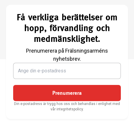
Få verkliga berättelser om
hopp, förvandling och
medmänsklighet.
Prenumerera på Frälsningsarméns
nyhetsbrev.
Prenumerera
Din e-postadress är trygg hos oss och behandlas i enlighet med
vår integritetspolicy.