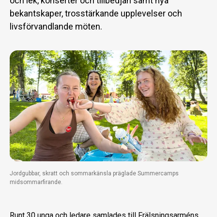
och lek, konserter och tillbedjan samt nya
bekantskaper, trosstärkande upplevelser och
livsförvandlande möten.
Jordgubbar, skratt och sommarkänsla präglade Summercamps
midsommarfirande.
Runt 30 unga och ledare samlades till Frälsningsarméns