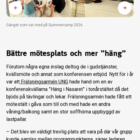
Gänget som var med på Summercamp 2026.
Bättre mötesplats och mer ”häng”
Förutom några egna inslag deltog de i gudstjänster,
kvällsmöte och annat som konferensen erbjöd. Nytt för i år
var att
Frälsningsarmén UNG
hade hand om en av
konferenskvällarna ”Häng i Nasaret” i tonårstältet då det
bjöds på tävlingar och lekar. Frälsningsarmén hade fått ett
mötestält i gåva som till och med hade en andra
våning/balkong samt en stor soffhörna uppbyggd av
lastpallar.
– Det blev en väldigt trevlig plats att vara på där vår grupp
kunde samlas mellan programpunkterna, säger ledaren