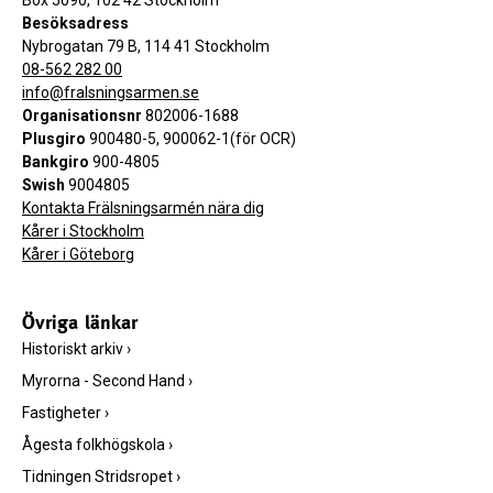
Besöksadress
Nybrogatan 79 B, 114 41 Stockholm
08-562 282 00
info@fralsningsarmen.se
Organisationsnr
802006-1688
Plusgiro
900480-5, 900062-1(för OCR)
Bankgiro
900-4805
Swish
9004805
Kontakta Frälsningsarmén nära dig
Kårer i Stockholm
Kårer i Göteborg
Övriga länkar
Historiskt arkiv
›
Myrorna - Second Hand
›
Fastigheter
›
Ågesta folkhögskola
›
Tidningen Stridsropet
›