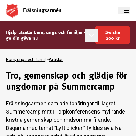
Frälsningsarmén
Meny
Hjälp utsatta barn, unga och familjer -
Swisha
ge din gåva nu
200
kr
Barn, unga och familj
>
Artiklar
Tro, gemenskap och glädje för
ungdomar på Summercamp
Frälsningsarmén samlade tonåringar till lägret
Summercamp mitt i Torpkonferensens myllrande
kristna gemenskap och midsommarfirande.
Dagarna med temat ”Lyft blicken” fylldes av allvar