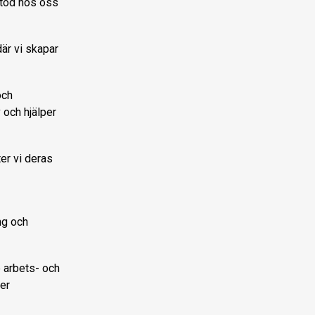
stöd hos oss
är vi skapar
och
 och hjälper
er vi deras
ng och
e arbets- och
ger