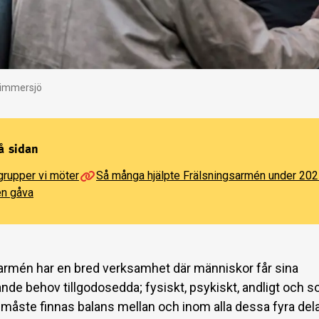
Nimmersjö
å sidan
rupper vi möter
Så många hjälpte Frälsningsarmén under 20
en gåva
armén har en bred verksamhet där människor får sina
de behov tillgodosedda; fysiskt, psykiskt, andligt och soc
t måste finnas balans mellan och inom alla dessa fyra dela