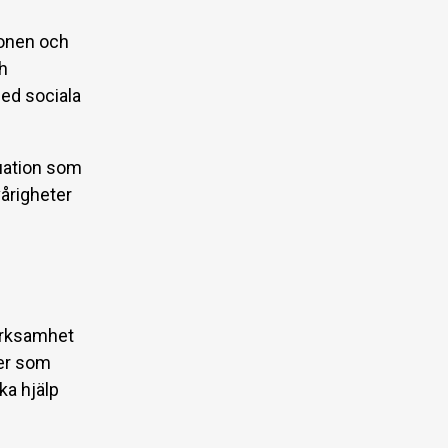
gonen och
ch
med sociala
tuation som
årigheter
verksamhet
ner som
ka hjälp