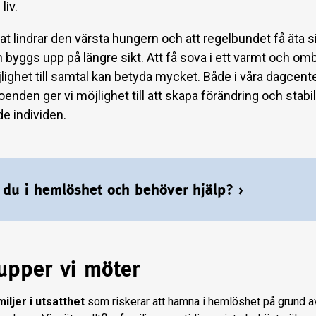
liv.
mat lindrar den värsta hungern och att regelbundet få äta s
n byggs upp på längre sikt. Att få sova i ett varmt och o
lighet till samtal kan betyda mycket. Både i våra dagcent
enden ger vi möjlighet till att skapa förändring och stabil
de individen.
 du i hemlöshet och behöver hjälp?
›
upper vi möter
iljer i utsatthet
som riskerar att hamna i hemlöshet på grund 