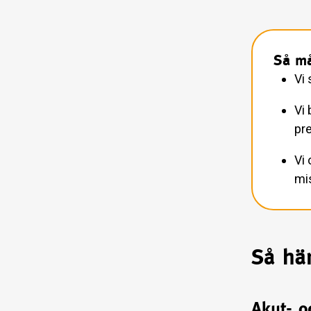
Så må
Vi 
Vi 
pre
Vi
mi
Så här
Akut- o