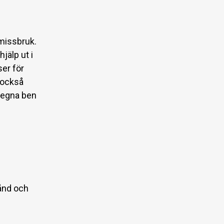
missbruk.
jälp ut i
ser för
e också
å egna ben
tånd och