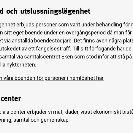
rd och utslussningslägenhet
genhet erbjuds personer som varit under behandling för 
n sitt eget boende under en övergångsperiod då man får h
t via anställda boendestödjare. Det finns även några plat
lutskedet av ett fängelsestraff. Till sitt förfogande har d
samtal via
samtalscentret Eken
som stöd inför att stå p
lla nykterheten.
 våra boenden för personer i hemlöshet här
 center
ciala center
erbjuder vi mat, kläder, visst ekonomiskt bis
vning, samtal och gemenskap.