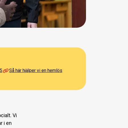
25
Så här hjälper vi en hemlös
ialt. Vi
r i en