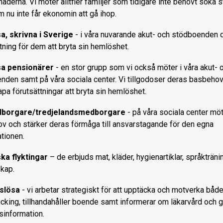
derna. Vi möter alltfler familjer som tidigare inte behövt söka 
 nu inte får ekonomin att gå ihop.
, skrivna i Sverige
- i våra nuvarande akut- och stödboenden d
tning för dem att bryta sin hemlöshet.
a pensionärer
- en stor grupp som vi också möter i våra akut- 
nden samt på våra sociala center. Vi tillgodoser deras basbehov
a förutsättningar att bryta sin hemlöshet.
borgare/tredjelandsmedborgare
- på våra sociala center möt
v och stärker deras förmåga till ansvarstagande för den egna
ationen.
ka flyktingar
– de erbjuds mat, kläder, hygienartiklar, språkträni
kap.
slösa
- vi arbetar strategiskt för att upptäcka och motverka båd
icking, tillhandahåller boende samt informerar om läkarvård och 
sinformation.