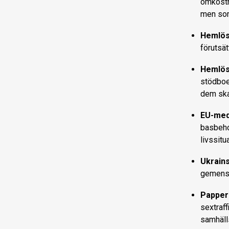
omkostna
men som
Hemlösa
förutsät
Hemlös
stödboe
dem skap
EU-med
basbeho
livssitu
Ukrains
gemens
Papper
sextraff
samhäll