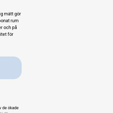
ig mätt gör
mbonat rum
er och på
itet för
av de ökade