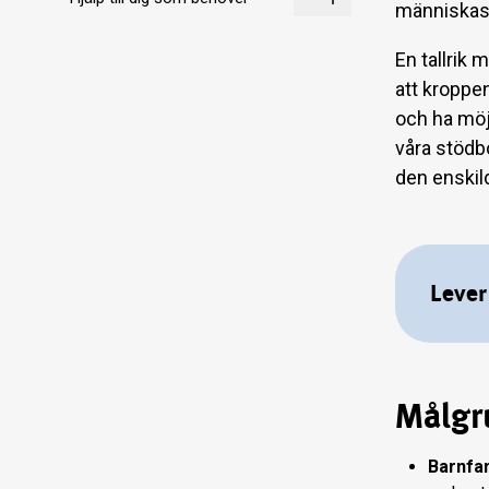
människas 
En tallrik 
att kroppe
och ha möj
våra stödbo
den enskil
Lever
Målgr
Barnfam