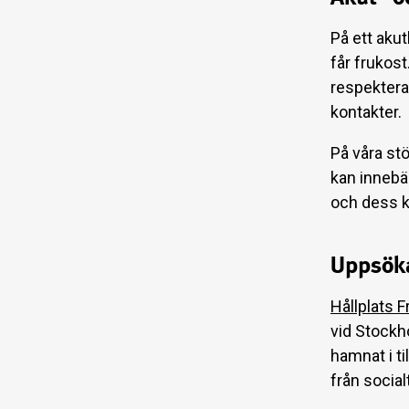
På ett aku
får frukost
respektera
kontakter.
På våra st
kan innebä
och dess 
Uppsök
Hållplats 
vid Stockh
hamnat i t
från socia