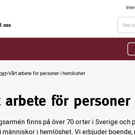
Inte
ll oss
het
>
Vårt arbete för personer i hemlöshet
t arbete för personer
gsarmén finns på över 70 orter i Sverige och
vi människor i hemlöshet. Vi erbjuder boende, 