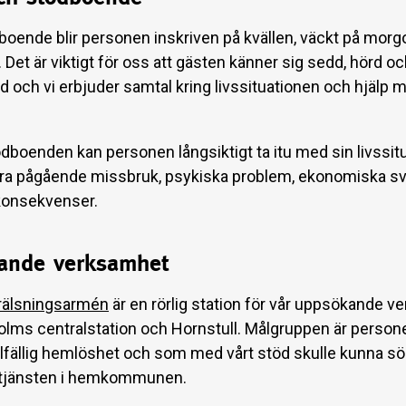
tboende blir personen inskriven på kvällen, väckt på mor
. Det är viktigt för oss att gästen känner sig sedd, hörd o
d och vi erbjuder samtal kring livssituationen och hjälp 
ödboenden kan personen långsiktigt ta itu med sin livssi
ra pågående missbruk, psykiska problem, ekonomiska sv
konsekvenser.
ande verksamhet
Frälsningsarmén
är en rörlig station för vår uppsökande 
olms centralstation och Hornstull. Målgruppen är perso
illfällig hemlöshet och som med vårt stöd skulle kunna sö
ltjänsten i hemkommunen.