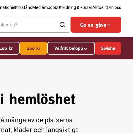
rnationellt bistånd
Medlem
Jobb
Utbildning & kurser
Aktuellt
Om oss
Ge en gåva
100
kr
200
kr
Valfritt belopp
Swisha
 i hemlöshet
 på många av de platserna
mat, kläder och långsiktigt