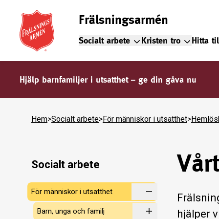
Frälsningsarmén
Socialt arbete
Kristen tro
Hitta ti
Hjälp barnfamiljer i utsatthet – ge din gåva nu
Hem
>
Socialt arbete
>
För människor i utsatthet
>
Hemlös
Vår
Socialt arbete
För människor i utsatthet
Frälsnin
Barn, unga och familj
hjälper 