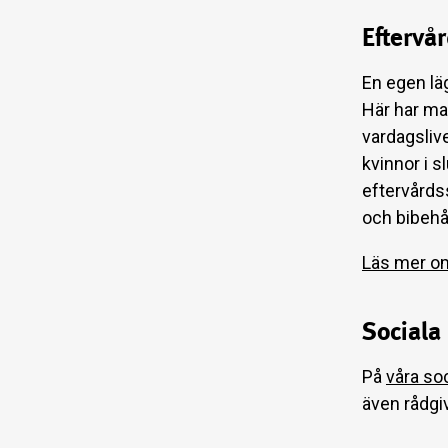
Eftervå
En egen lä
Här har ma
vardagslive
kvinnor i s
eftervårds
och bibehå
Läs mer om
Sociala
På
våra so
även rådgi