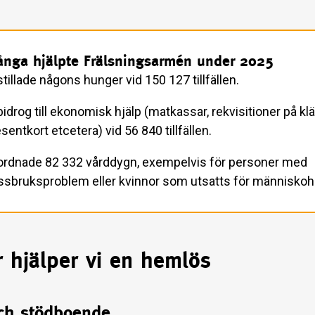
nga hjälpte Frälsningsarmén under 2025
stillade någons hunger vid 150 127 tillfällen.
bidrog till ekonomisk hjälp (matkassar, rekvisitioner på klä
sentkort etcetera) vid 56 840 tillfällen.
 ordnade 82 332 vårddygn, exempelvis för personer med
ssbruksproblem eller kvinnor som utsatts för människoh
 hjälper vi en hemlös
ch stödboende