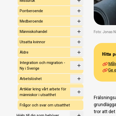
Missbruk
Porrberoende
Medberoende
Människohandel
Foto: Jonas 
Utsatta kvinnor
Äldre
Hitta p
Integration och migration -
Målg
Ny i Sverige
Ge 
Arbetslöshet
Artiklar kring vårt arbete för
människor i utsatthet
Frälsnings
grundläggan
Frågor och svar om utsatthet
tror att de
Hjälp till dig som behöver