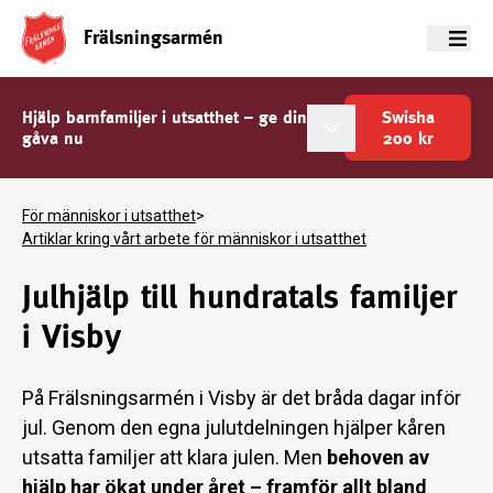
Frälsningsarmén
Meny
Hjälp barnfamiljer i utsatthet – ge din
Swisha
gåva nu
200
kr
För människor i utsatthet
>
Artiklar kring vårt arbete för människor i utsatthet
Julhjälp till hundratals familjer
i Visby
På Frälsningsarmén i Visby är det bråda dagar inför
jul. Genom den egna julutdelningen hjälper kåren
utsatta familjer att klara julen. Men
behoven av
hjälp har ökat under året – framför allt bland