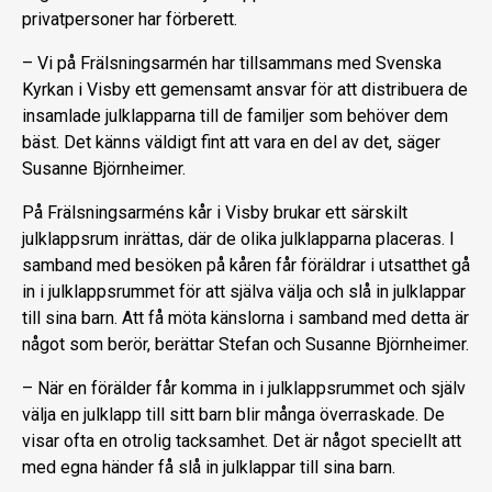
privatpersoner har förberett.
– Vi på Frälsningsarmén har tillsammans med Svenska
Kyrkan i Visby ett gemensamt ansvar för att distribuera de
insamlade julklapparna till de familjer som behöver dem
bäst. Det känns väldigt fint att vara en del av det, säger
Susanne Björnheimer.
På Frälsningsarméns kår i Visby brukar ett särskilt
julklappsrum inrättas, där de olika julklapparna placeras. I
samband med besöken på kåren får föräldrar i utsatthet gå
in i julklappsrummet för att själva välja och slå in julklappar
till sina barn. Att få möta känslorna i samband med detta är
något som berör, berättar Stefan och Susanne Björnheimer.
– När en förälder får komma in i julklappsrummet och själv
välja en julklapp till sitt barn blir många överraskade. De
visar ofta en otrolig tacksamhet. Det är något speciellt att
med egna händer få slå in julklappar till sina barn.