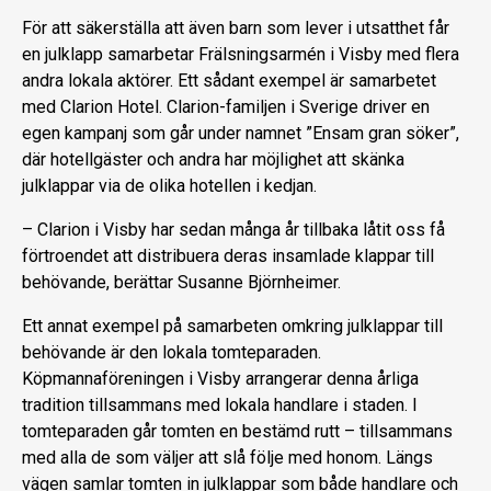
För att säkerställa att även barn som lever i utsatthet får
en julklapp samarbetar Frälsningsarmén i Visby med flera
andra lokala aktörer. Ett sådant exempel är samarbetet
med Clarion Hotel. Clarion-familjen i Sverige driver en
egen kampanj som går under namnet ”Ensam gran söker”,
där hotellgäster och andra har möjlighet att skänka
julklappar via de olika hotellen i kedjan.
– Clarion i Visby har sedan många år tillbaka låtit oss få
förtroendet att distribuera deras insamlade klappar till
behövande, berättar Susanne Björnheimer.
Ett annat exempel på samarbeten omkring julklappar till
behövande är den lokala tomteparaden.
Köpmannaföreningen i Visby arrangerar denna årliga
tradition tillsammans med lokala handlare i staden. I
tomteparaden går tomten en bestämd rutt – tillsammans
med alla de som väljer att slå följe med honom. Längs
vägen samlar tomten in julklappar som både handlare och