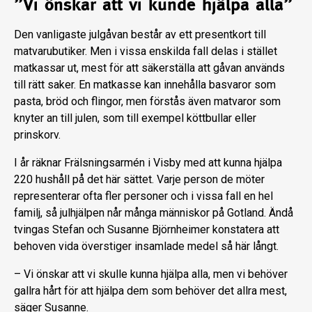
”Vi önskar att vi kunde hjälpa alla”
Den vanligaste julgåvan består av ett presentkort till
matvarubutiker. Men i vissa enskilda fall delas i stället
matkassar ut, mest för att säkerställa att gåvan används
till rätt saker. En matkasse kan innehålla basvaror som
pasta, bröd och flingor, men förstås även matvaror som
knyter an till julen, som till exempel köttbullar eller
prinskorv.
I år räknar Frälsningsarmén i Visby med att kunna hjälpa
220 hushåll på det här sättet. Varje person de möter
representerar ofta fler personer och i vissa fall en hel
familj, så julhjälpen når många människor på Gotland. Ändå
tvingas Stefan och Susanne Björnheimer konstatera att
behoven vida överstiger insamlade medel så här långt.
– Vi önskar att vi skulle kunna hjälpa alla, men vi behöver
gallra hårt för att hjälpa dem som behöver det allra mest,
säger Susanne.