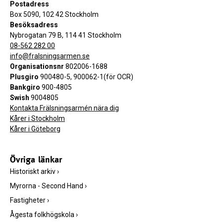
Postadress
Box 5090, 102 42 Stockholm
Besöksadress
Nybrogatan 79 B, 114 41 Stockholm
08-562 282 00
info@fralsningsarmen.se
Organisationsnr
802006-1688
Plusgiro
900480-5, 900062-1(för OCR)
Bankgiro
900-4805
Swish
9004805
Kontakta Frälsningsarmén nära dig
Kårer i Stockholm
Kårer i Göteborg
Övriga länkar
Historiskt arkiv
›
Myrorna - Second Hand
›
Fastigheter
›
Ågesta folkhögskola
›