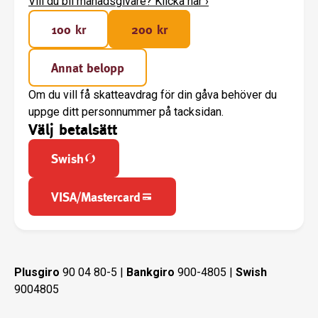
Vill du bli månadsgivare? Klicka här
›
100 kr
200 kr
Annat belopp
Om du vill få skatteavdrag för din gåva behöver du
uppge ditt personnummer på tacksidan.
Välj betalsätt
Swish
VISA/Mastercard
Plusgiro
90 04 80-5 |
Bankgiro
900-4805 |
Swish
9004805