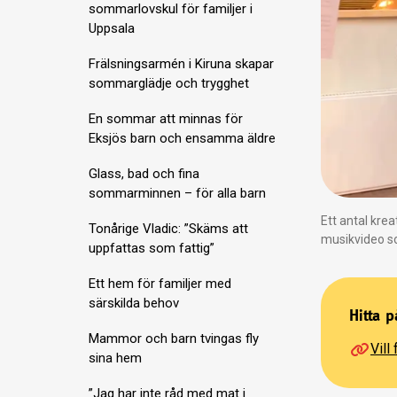
sommarlovskul för familjer i
Uppsala
Frälsningsarmén i Kiruna skapar
sommarglädje och trygghet
En sommar att minnas för
Eksjös barn och ensamma äldre
Glass, bad och fina
sommarminnen – för alla barn
Ett antal krea
Tonårige Vladic: ”Skäms att
musikvideo s
uppfattas som fattig”
Ett hem för familjer med
särskilda behov
Hitta p
Mammor och barn tvingas fly
Vill
sina hem
”Jag har inte råd med mat i