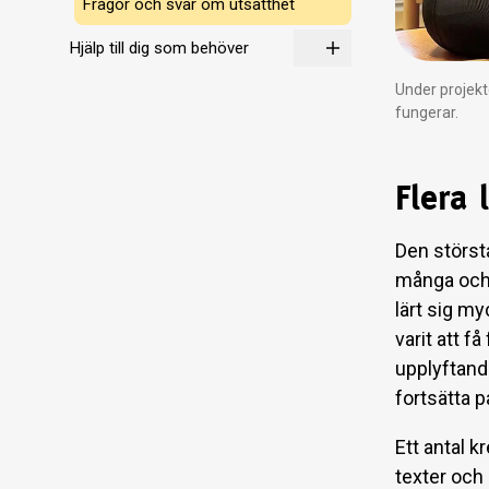
Frågor och svar om utsatthet
Hjälp till dig som behöver
Under projekt
fungerar.
Flera 
Den störst
många och s
lärt sig m
varit att f
upplyftande
fortsätta 
Ett antal k
texter och