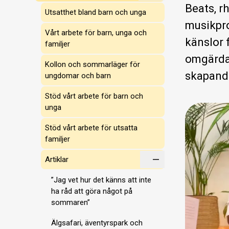
Beats, r
Utsatthet bland barn och unga
musikpro
Vårt arbete för barn, unga och
känslor f
familjer
omgärdar
Kollon och sommarläger för
skapand
ungdomar och barn
Stöd vårt arbete för barn och
unga
Stöd vårt arbete för utsatta
familjer
Artiklar
”Jag vet hur det känns att inte
ha råd att göra något på
sommaren”
Älgsafari, äventyrspark och