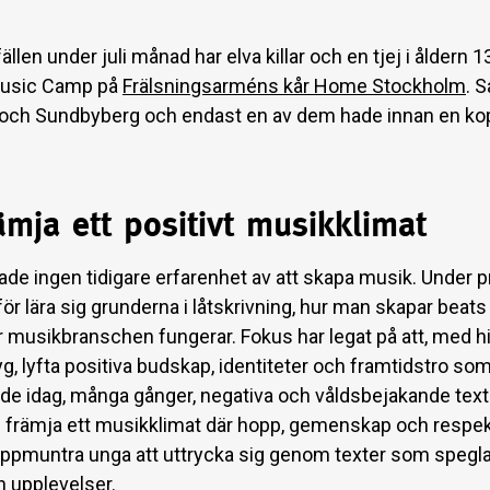
lfällen under juli månad har elva killar och en tjej i åldern 1
 Music Camp på
Frälsningsarméns kår Home Stockholm
. 
 och Sundbyberg och endast en av dem hade innan en kopp
rämja ett positivt musikklimat
ade ingen tidigare erfarenhet av att skapa musik. Under p
för lära sig grunderna i låtskrivning, hur man skapar beat
r musikbranschen fungerar. Fokus har legat på att, med 
g, lyfta positiva budskap, identiteter och framtidstro so
ll de idag, många gånger, negativa och våldsbejakande text
an främja ett musikklimat där hopp, gemenskap och respek
ppmuntra unga att uttrycka sig genom texter som speglar
h upplevelser.