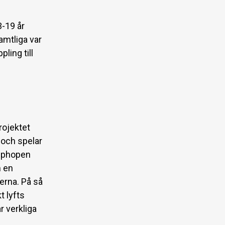
3-19 år
Samtliga var
ling till
rojektet
s och spelar
hiphopen
m en
erna. På så
t lyfts
 verkliga