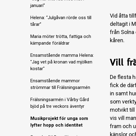
januari”
Vid åtta til
Helena: “Julgåvan rörde oss till
deltagit i
tårar”
från Solna
Maria möter trötta, fattiga och
kåren.
kämpande föräldrar
Ensamstående mamma Helena:
Vill f
"Jag vet på kronan vad mjölken
kostar"
De flesta h
Ensamstående mammor
fick de där
strömmar till Frälsningsarmén
in samt hu
Frälsningsarmén i Vårby Gård
som verkty
bjöd på tre veckors äventyr
motvikt ti
vis vill m
Musikprojekt för unga som
lyfter hopp och identitet
fram och u
känslor oc