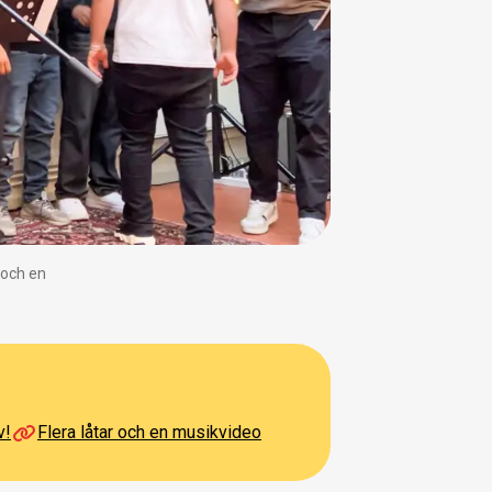
r och en
v!
Flera låtar och en musikvideo