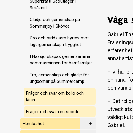
Superkraft! Scoutläger i
Småland
Våga s
Glädje och gemenskap på
Sommarjoy i Skövde
Gabriel Th
Oro och stridslarm byttes mot
Frälsnings
lägergemenskap i trygghet
erfarenhet
I Nässjö skapas gemensamma
annat arti
sommarminnen för barnfamiljer
– Vi har p
Tro, gemenskap och glädje för
en kanal fö
ungdomar på Summercamp
och vara si
Frågor och svar om kollo och
läger
– Det roli
utvecklats 
Frågor och svar om scouter
väldigt kul
Hemlöshet
Gabriel.