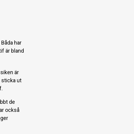
. Båda har
f är bland
siken är
 sticka ut
f.
abbt de
var också
äger