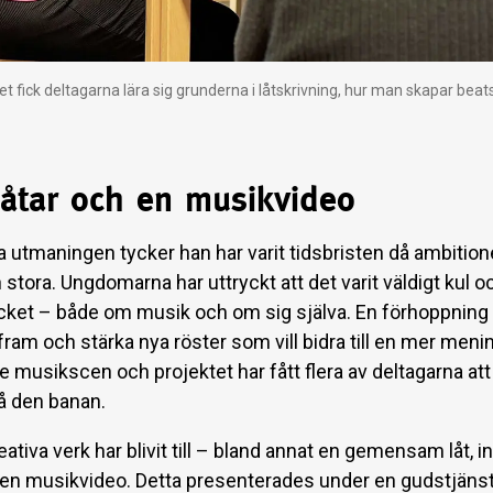
et fick deltagarna lära sig grunderna i låtskrivning, hur man skapar be
låtar och en musikvideo
a utmaningen tycker han har varit tidsbristen då ambitione
tora. Ungdomarna har uttryckt att det varit väldigt kul o
ycket – både om musik och om sig själva. En förhoppning
å fram och stärka nya röster som vill bidra till en mer meni
 musikscen och projektet har fått flera av deltagarna att 
på den banan.
reativa verk har blivit till – bland annat en gemensam låt, i
 en musikvideo. Detta presenterades under en gudstjän