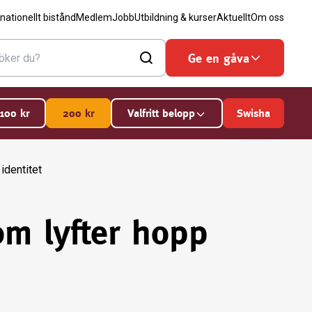
rnationellt bistånd
Medlem
Jobb
Utbildning & kurser
Aktuellt
Om oss
Ge en gåva
100
kr
200
kr
Valfritt belopp
Swisha
identitet
om lyfter hopp