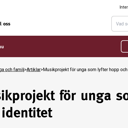
Inte
ll oss
nu
ga och familj
>
Artiklar
>
Musikprojekt för unga som lyfter hopp och 
ikprojekt för unga s
identitet