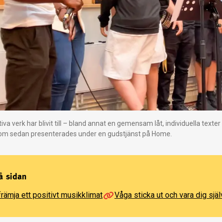
tiva verk har blivit till – bland annat en gemensam låt, individuella texte
om sedan presenterades under en gudstjänst på Home.
å sidan
 främja ett positivt musikklimat
Våga sticka ut och vara dig själ