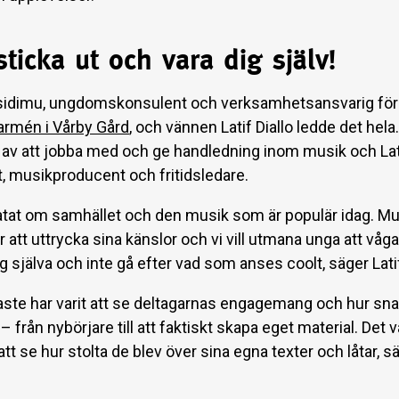
ticka ut och vara dig själv!
sidimu, ungdomskonsulent och verksamhetsansvarig för
armén i Vårby Gård
, och vännen Latif Diallo ledde det hela
 av att jobba med och ge handledning inom musik och Lati
st, musikproducent och fritidsledare.
ratat om samhället och den musik som är populär idag. Mu
r att uttrycka sina känslor och vi vill utmana unga att våga
g själva och inte gå efter vad som anses coolt, säger Lati
gaste har varit att se deltagarnas engagemang och hur sn
– från nybörjare till att faktiskt skapa eget material. Det 
 att se hur stolta de blev över sina egna texter och låtar, s