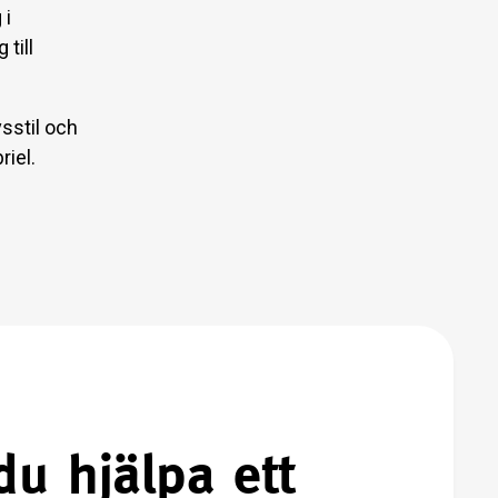
 i
till
vsstil och
riel.
du hjälpa ett