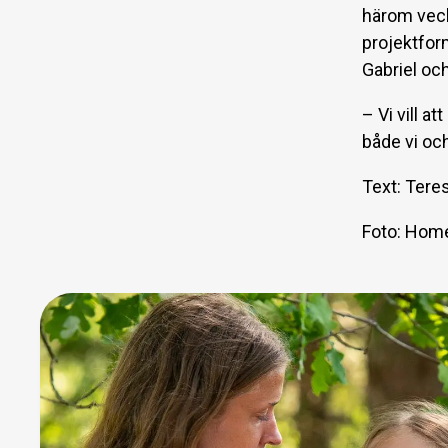
härom vecka
projektform
Gabriel och
– Vi vill a
både vi och
Text: Tere
Foto: Hom