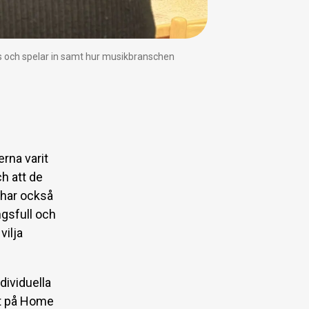
ats och spelar in samt hur musikbranschen
rna varit
ch att de
 har också
ngsfull och
vilja
ndividuella
st på Home