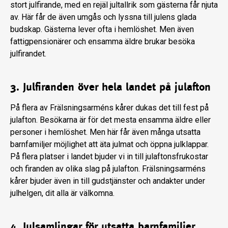
stort julfirande, med en rejäl jultallrik som gästerna får njuta
av. Här får de även umgås och lyssna till julens glada
budskap. Gästerna lever ofta i hemlöshet. Men även
fattigpensionärer och ensamma äldre brukar besöka
julfirandet.
3. Julfiranden över hela landet på julafton
På flera av Frälsningsarméns kårer dukas det till fest på
julafton. Besökarna är för det mesta ensamma äldre eller
personer i hemlöshet. Men här får även många utsatta
barnfamiljer möjlighet att äta julmat och öppna julklappar.
På flera platser i landet bjuder vi in till julaftonsfrukostar
och firanden av olika slag på julafton. Frälsningsarméns
kårer bjuder även in till gudstjänster och andakter under
julhelgen, dit alla är välkomna.
4. Julsamlingar för utsatta barnfamiljer