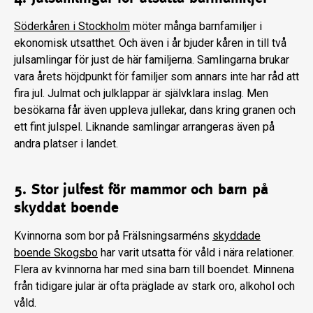
Söderkåren i Stockholm
möter många barnfamiljer i
ekonomisk utsatthet. Och även i år bjuder kåren in till två
julsamlingar för just de här familjerna. Samlingarna brukar
vara årets höjdpunkt för familjer som annars inte har råd att
fira jul. Julmat och julklappar är självklara inslag. Men
besökarna får även uppleva jullekar, dans kring granen och
ett fint julspel. Liknande samlingar arrangeras även på
andra platser i landet.
5. Stor julfest för mammor och barn på
skyddat boende
Kvinnorna som bor på Frälsningsarméns
skyddade
boende Skogsbo
har varit utsatta för våld i nära relationer.
Flera av kvinnorna har med sina barn till boendet. Minnena
från tidigare jular är ofta präglade av stark oro, alkohol och
våld.