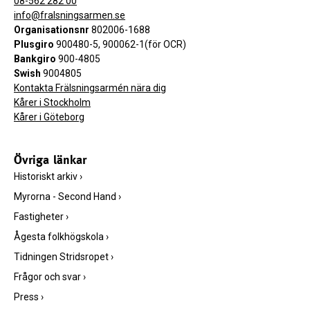
08-562 282 00
info@fralsningsarmen.se
Organisationsnr
802006-1688
Plusgiro
900480-5, 900062-1(för OCR)
Bankgiro
900-4805
Swish
9004805
Kontakta Frälsningsarmén nära dig
Kårer i Stockholm
Kårer i Göteborg
Övriga länkar
Historiskt arkiv
›
Myrorna - Second Hand
›
Fastigheter
›
Ågesta folkhögskola
›
Tidningen Stridsropet
›
Frågor och svar
›
Press
›