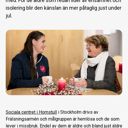
med. För de äldre som redan lider av ensamhet och
isolering blir den känslan än mer påtaglig just under
jul.
Sociala centret i Hornstull
i Stockholm drivs av
Frälsningsarmén och målgruppen är hemlösa och de som
lever i missbruk. Endel av dem är äldre och bland just äldre