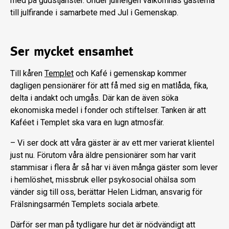
med på gudstjänster. Under julhelgen välkomnas gästerna
till julfirande i samarbete med Jul i Gemenskap.
Ser mycket ensamhet
Till kåren
Templet
och Kafé i gemenskap kommer
dagligen pensionärer för att få med sig en matlåda, fika,
delta i andakt och umgås. Där kan de även söka
ekonomiska medel i fonder och stiftelser. Tanken är att
Kaféet i Templet ska vara en lugn atmosfär.
– Vi ser dock att våra gäster är av ett mer varierat klientel
just nu. Förutom våra äldre pensionärer som har varit
stammisar i flera år så har vi även många gäster som lever
i hemlöshet, missbruk eller psykosocial ohälsa som
vänder sig till oss, berättar Helen Lidman, ansvarig för
Frälsningsarmén Templets sociala arbete.
Därför ser man på tydligare hur det är nödvändigt att