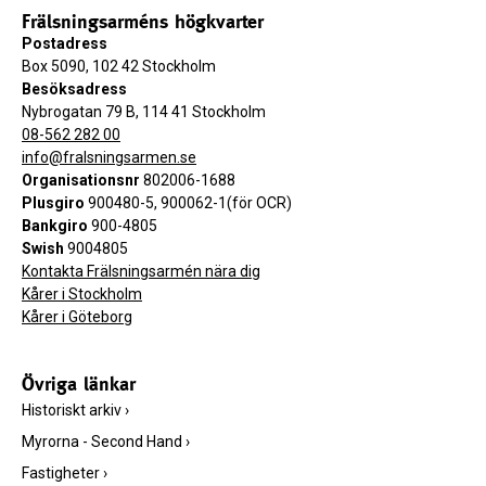
Frälsningsarméns högkvarter
Postadress
Box 5090, 102 42 Stockholm
Besöksadress
Nybrogatan 79 B, 114 41 Stockholm
08-562 282 00
info@fralsningsarmen.se
Organisationsnr
802006-1688
Plusgiro
900480-5, 900062-1(för OCR)
Bankgiro
900-4805
Swish
9004805
Kontakta Frälsningsarmén nära dig
Kårer i Stockholm
Kårer i Göteborg
Övriga länkar
Historiskt arkiv
›
Myrorna - Second Hand
›
Fastigheter
›