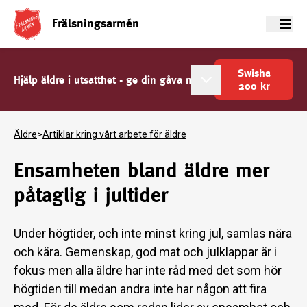
Frälsningsarmén
Meny
Swisha
Hjälp äldre i utsatthet - ge din gåva nu
200
kr
Äldre
>
Artiklar kring vårt arbete för äldre
Ensamheten bland äldre mer
påtaglig i jultider
Under högtider, och inte minst kring jul, samlas nära
och kära. Gemenskap, god mat och julklappar är i
fokus men alla äldre har inte råd med det som hör
högtiden till medan andra inte har någon att fira