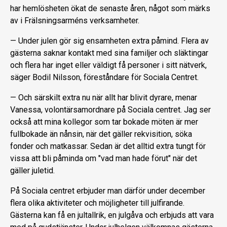
har hemlösheten ökat de senaste åren, något som märks
av i Frälsningsarméns verksamheter.
— Under julen gör sig ensamheten extra påmind. Flera av
gästerna saknar kontakt med sina familjer och släktingar
och flera har inget eller väldigt få personer i sitt nätverk,
säger Bodil Nilsson, föreståndare för Sociala Centret.
— Och särskilt extra nu när allt har blivit dyrare, menar
Vanessa, volontärsamordnare på Sociala centret. Jag ser
också att mina kollegor som tar bokade möten är mer
fullbokade än nånsin, när det gäller rekvisition, söka
fonder och matkassar. Sedan är det alltid extra tungt för
vissa att bli påminda om "vad man hade förut" när det
gäller juletid.
På Sociala centret erbjuder man därför under december
flera olika aktiviteter och möjligheter till julfirande.
Gästerna kan få en jultallrik, en julgåva och erbjuds att vara