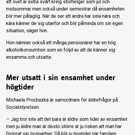
att livet är extra svårt kring storhelger som jul och
midsommar men också under semestrar då ensamheten
blir mer påtaglig. När de ser att andra har sina nära och
kära känner de sig utanför och blir påminda om sin egen
situation, säger hon.
Hon nämner också att många pensionärer har en hög
alkoholkonsumtion som en följd av att de känner sig
ensamma och utsatta.
Mer utsatt i sin ensamhet under
högtider
Michaela Prochazka är samordnare för äldrefrågor på
Socialstyrelsen.
— Jag tror inte att det bara är äldre som lider av ensamhet
men ju äldre man är desto större är ju risken att man har
förlorat sin livspartner. Då blir ju högtider när familjen