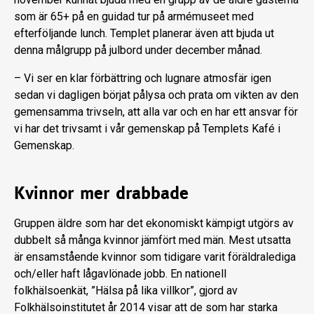
som är 65+ på en guidad tur på armémuseet med
efterföljande lunch. Templet planerar även att bjuda ut
denna målgrupp på julbord under december månad.
– Vi ser en klar förbättring och lugnare atmosfär igen
sedan vi dagligen börjat pålysa och prata om vikten av den
gemensamma trivseln, att alla var och en har ett ansvar för
vi har det trivsamt i vår gemenskap på Templets Kafé i
Gemenskap.
Kvinnor mer drabbade
Gruppen äldre som har det ekonomiskt kämpigt utgörs av
dubbelt så många kvinnor jämfört med män. Mest utsatta
är ensamstående kvinnor som tidigare varit föräldralediga
och/eller haft lågavlönade jobb. En nationell
folkhälsoenkät, ”Hälsa på lika villkor”, gjord av
Folkhälsoinstitutet år 2014 visar att de som har starka