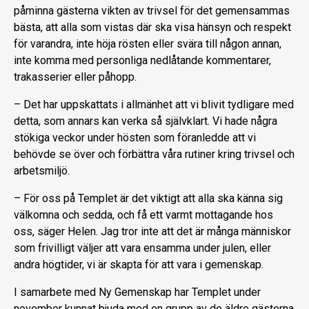
påminna gästerna vikten av trivsel för det gemensammas
bästa, att alla som vistas där ska visa hänsyn och respekt
för varandra, inte höja rösten eller svära till någon annan,
inte komma med personliga nedlåtande kommentarer,
trakasserier eller påhopp.
– Det har uppskattats i allmänhet att vi blivit tydligare med
detta, som annars kan verka så självklart. Vi hade några
stökiga veckor under hösten som föranledde att vi
behövde se över och förbättra våra rutiner kring trivsel och
arbetsmiljö.
– För oss på Templet är det viktigt att alla ska känna sig
välkomna och sedda, och få ett varmt mottagande hos
oss, säger Helen. Jag tror inte att det är många människor
som frivilligt väljer att vara ensamma under julen, eller
andra högtider, vi är skapta för att vara i gemenskap.
I samarbete med Ny Gemenskap har Templet under
november kunnat bjuda med en grupp av de äldre gästerna