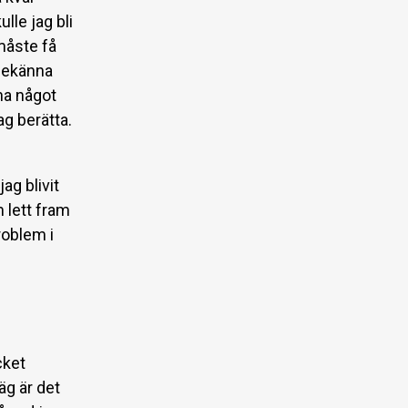
lle jag bli
 måste få
 bekänna
nna något
ag berätta.
ag blivit
 lett fram
roblem i
cket
äg är det