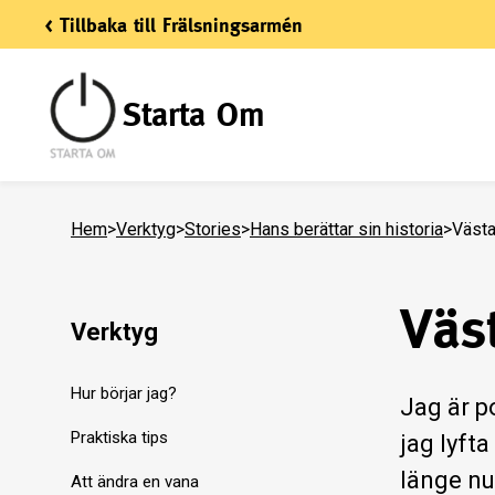
< Tillbaka till Frälsningsarmén
Starta Om
Hem
>
Verktyg
>
Stories
>
Hans berättar sin historia
>
Västa
Väs
Verktyg
Hur börjar jag?
Jag är p
Praktiska tips
jag lyft
länge nu
Att ändra en vana