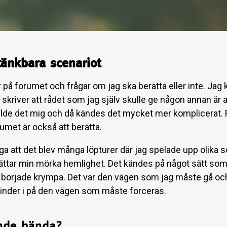
tänkbara scenariot
r på forumet och frågar om jag ska berätta eller inte. Ja
g skriver att rådet som jag själv skulle ge någon annan är a
lde det mig och då kändes det mycket mer komplicerat. 
rumet är också att berätta.
ga att det blev många löpturer där jag spelade upp olika 
rättar min mörka hemlighet. Det kändes på något sätt som
å började krympa. Det var den vägen som jag måste gå oc
hinder i på den vägen som måste forceras.
nde hända?