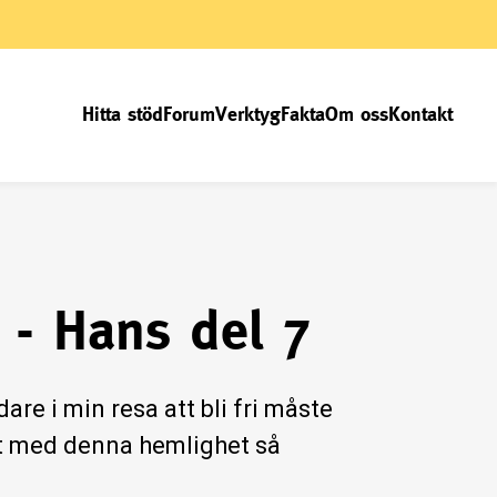
Hitta stöd
Forum
Verktyg
Fakta
Om oss
Kontakt
 - Hans del 7
re i min resa att bli fri måste
evt med denna hemlighet så