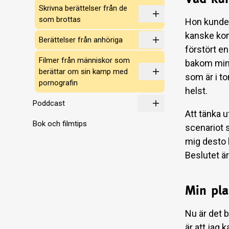
Skrivna berättelser från de
som brottas
Hon kunde 
kanske kom
Berättelser från anhöriga
förstört e
Filmer från människor som
bakom min 
berättar om sin kamp med
som är i t
pornografin
helst.
Poddcast
Att tänka u
Bok och filmtips
scenariot 
mig desto 
Beslutet är
Min pl
Nu är det 
är att jag