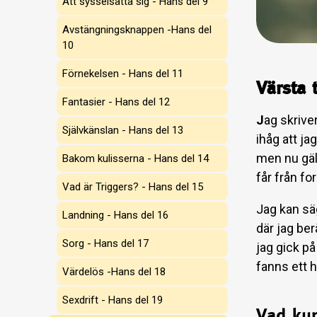
Att sysselsätta sig - Hans del 9
Avstängningsknappen -Hans del
10
Förnekelsen - Hans del 11
Värsta 
Fantasier - Hans del 12
J
ag skrive
Självkänslan - Hans del 13
ihåg att ja
men nu gäl
Bakom kulisserna - Hans del 14
får från fo
Vad är Triggers? - Hans del 15
Jag kan sä
Landning - Hans del 16
där jag be
Sorg - Hans del 17
jag gick p
fanns ett 
Värdelös -Hans del 18
Sexdrift - Hans del 19
Vad ku