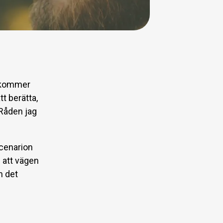
g kommer
tt berätta,
Råden jag
scenarion
 att vägen
h det