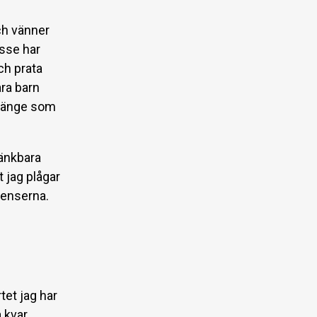
ch vänner
sse har
ch prata
ra barn
 länge som
tänkbara
 jag plågar
venserna.
tet jag har
 kvar