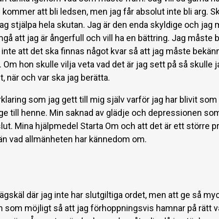
kommer att bli ledsen, men jag får absolut inte bli arg. Sku
jag stjälpa hela skutan. Jag är den enda skyldige och jag
mgå att jag är ångerfull och vill ha en bättring. Jag måste
ill inte att det ska finnas något kvar så att jag måste bekä
l. Om hon skulle vilja veta vad det är jag sett på så skulle j
, när och var ska jag berätta.
aring som jag gett till mig själv varför jag har blivit som j
ge till henne. Min saknad av glädje och depressionen som
eslut. Mina hjälpmedel Starta Om och att det är ett större p
 än vad allmänheten har kännedom om.
vägskäl där jag inte har slutgiltiga ordet, men att ge så my
n som möjligt så att jag förhoppningsvis hamnar på rätt v