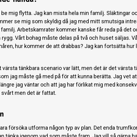
be mig flytta. Jag kan mista hela min familj. Släktingar o
mer se mig som skyldig då jag med mitt smutsiga intre
n familj. Arbetskamrater kommer kanske får reda på det o
rygg. Vårt bohag måste delas på två och huset säljas. Vå
onåren, hur kommer de att drabbas? Jag kan fortsätta hur
t värsta tänkbara scenario var lätt, men det är det värsta 
som jag måste gå med på för att kunna berätta. Jag vet att
längre jag väntar och att jag har förlikat mig med konsek
 svårt men det är fattat.
an
bara försöka utforma någon typ av plan. Det enda trumfkor
 kan tänka igenom vad som måste fram. Jag vill så gärna ha