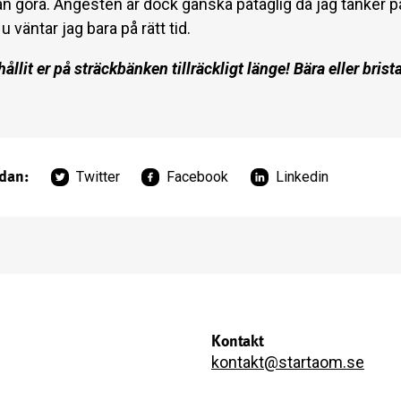
an göra. Ångesten är dock ganska påtaglig då jag tänker p
u väntar jag bara på rätt tid.
hållit er på sträckbänken tillräckligt länge! Bära eller brist
idan:
Twitter
Facebook
Linkedin
Kontakt
kontakt@startaom.se