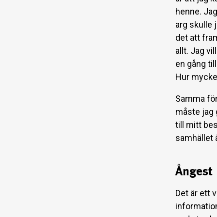
henne. Jag 
arg skulle 
det att fra
allt. Jag v
en gång til
Hur mycket
Samma förkl
måste jag 
till mitt b
samhället
Ångest
Det är ett 
informatio