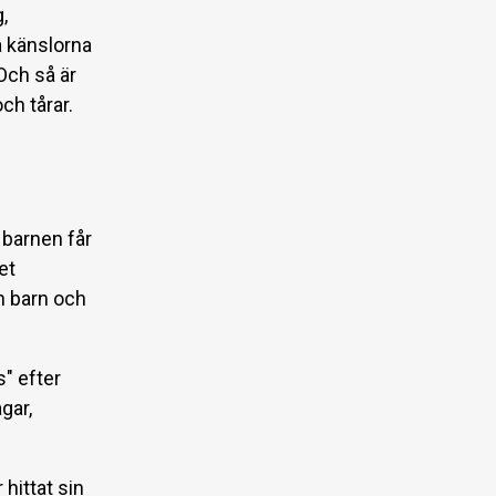
,
å känslorna
 Och så är
ch tårar.
 barnen får
et
h barn och
s" efter
gar,
 hittat sin