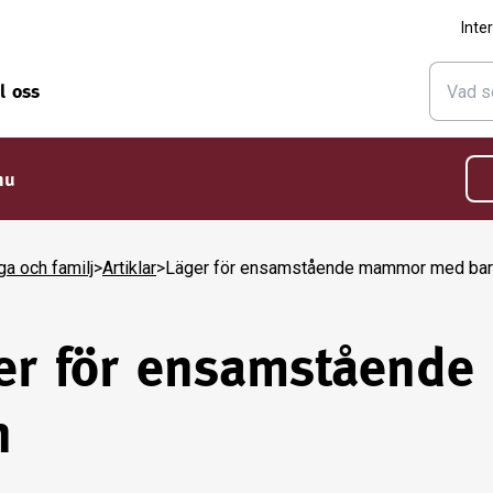
Inte
ll oss
nu
ga och familj
>
Artiklar
>
Läger för ensamstående mammor med bar
er för ensamståend
n