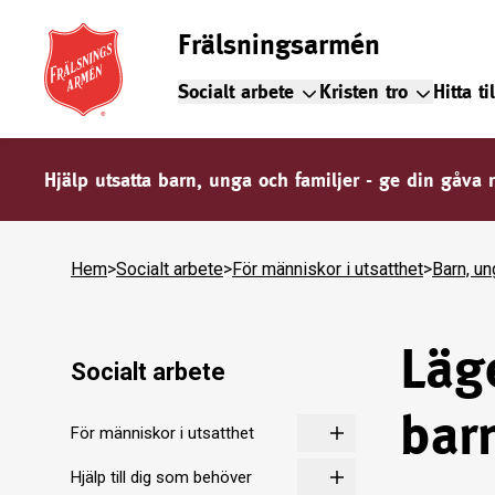
Frälsningsarmén
Socialt arbete
Kristen tro
Hitta ti
Hjälp utsatta barn, unga och familjer - ge din gåva 
Hem
>
Socialt arbete
>
För människor i utsatthet
>
Barn, un
Läg
Socialt arbete
bar
För människor i utsatthet
Hjälp till dig som behöver