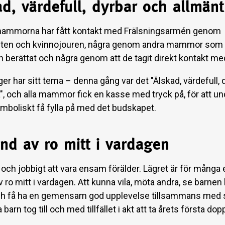
d, värdefull, dyrbar och allmän
mammorna har fått kontakt med Frälsningsarmén genom
sten och kvinnojouren, några genom andra mammor som 
h berättat och några genom att de tagit direkt kontakt med
äger har sitt tema – denna gång var det "Älskad, värdefull,
a", och alla mammor fick en kasse med tryck på, för att un
mboliskt få fylla på med det budskapet.
nd av ro mitt i vardagen
it och jobbigt att vara ensam förälder. Lägret är för många 
 ro mitt i vardagen. Att kunna vila, möta andra, se barnen
och få ha en gemensam god upplevelse tillsammans med s
barn tog till och med tillfället i akt att ta årets första dop