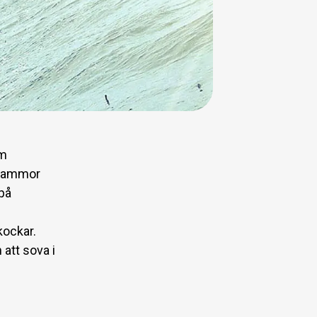
lm
 mammor
 på
kockar.
att sova i