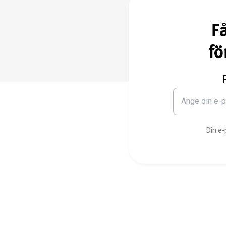
F
fö
Din e-