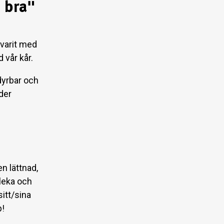
t bra"
varit med
 vår kår.
 dyrbar och
der
en lättnad,
 leka och
itt/sina
p!