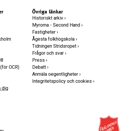
er
Övriga länkar
Historiskt arkiv
›
Myrorna - Second Hand
›
Fastigheter
›
ckholm
Ågesta folkhögskola
›
Tidningen Stridsropet
›
Frågor och svar
›
88
Press
›
(för OCR)
Debatt
›
Anmäla oegentligheter
›
Integritetspolicy och cookies
›
 dig
av