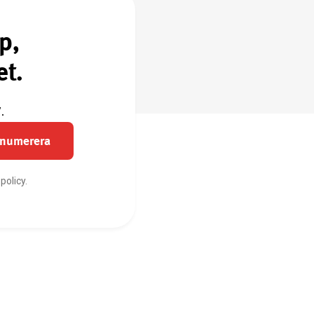
p,
et.
.
enumerera
policy.