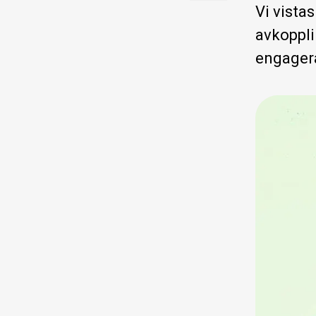
Vi vista
avkoppli
engagera