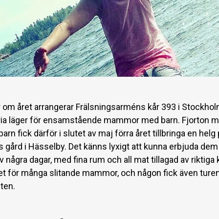
 om året arrangerar Frälsningsarméns kår 393 i Stockho
ria läger för ensamstående mammor med barn. Fjorton
arn fick därför i slutet av maj förra året tillbringa en helg
s gård i Hässelby. Det känns lyxigt att kunna erbjuda dem
v några dagar, med fina rum och all mat tillagad av riktiga 
t för många slitande mammor, och någon fick även turen 
ten.