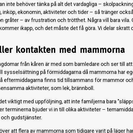
n inte behöver tänka på alt det vardagliga – skolpackning
 inköp, ekonomin, aktiviteter och tider – så tränger ocks
 gråter – av frustration och trötthet. Några vill bara vila.
 kommer ikapp, och det måste det få göra. Vi delar skratt o
ller kontakten med mammorna
ngdomar från kåren är med som barnledare och ser till att
l sysselsättning på förmiddagarna då mammorna har eg
å eftermiddagarna finns tid tillsammans för mammor oc
ensamma aktiviteter, som lek, brännboll.
det viktigt med uppföljning, att inte familjerna bara "släpp
er terminerna bjuder vi in till olika aktiviteter – temamidda
och gudstjänster.
 över att flera av mammorna som tidigare varit på läger har