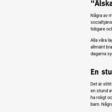
"Älska
Några av 
socialtjän
tidigare oc
Alla våra l
allmänt br
dagarna sy
En stu
Det är slit
en stund av
ha roligt 
barn. Några 