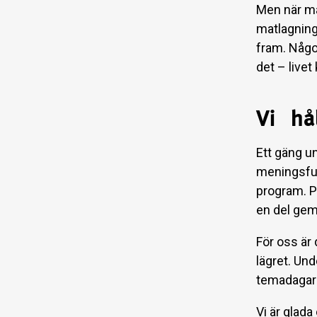
Men när ma
matlagning,
fram. Någon
det – livet
Vi hå
Ett gäng u
meningsful
program. P
en del gem
För oss är 
lägret. Und
temadagar 
Vi är glada