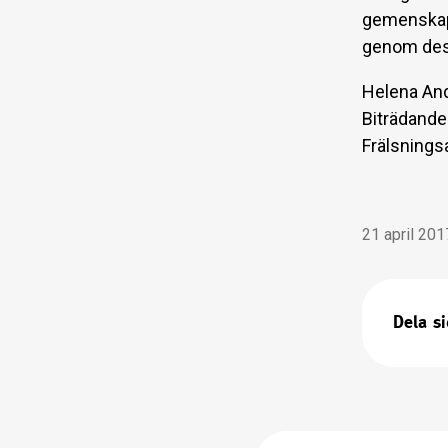
gemenskap 
genom des
Helena An
Biträdande 
Frälsning
21 april 201
Dela s