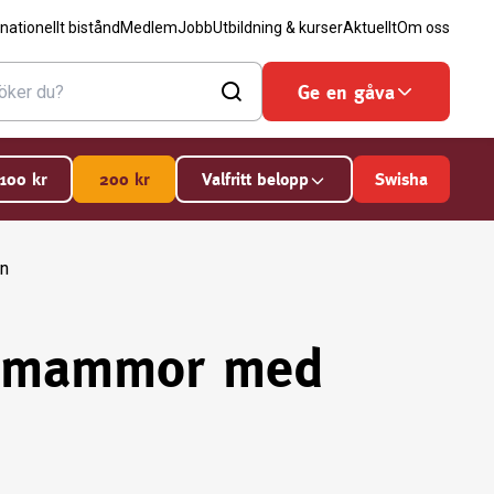
rnationellt bistånd
Medlem
Jobb
Utbildning & kurser
Aktuellt
Om oss
Ge en gåva
100
kr
200
kr
Valfritt belopp
Swisha
n
e mammor med