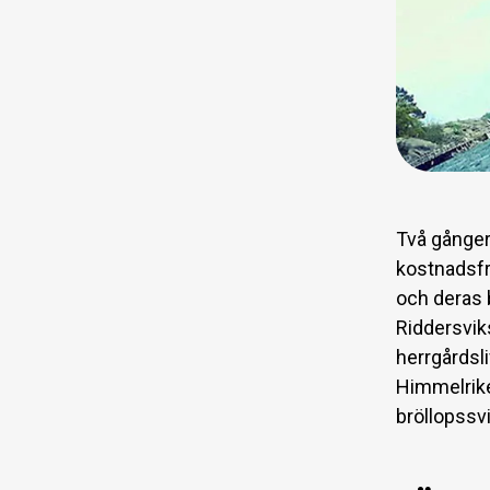
Två gånger
kostnadsf
och deras b
Riddersvik
herrgårdsli
Himmelrike
bröllopssvi