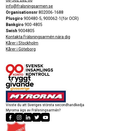
08-562 282 00
info@fralsningsarmen.se
Organisationsnr
802006-1688
Plusgiro
900480-5, 900062-1(för OCR)
Bankgiro
900-4805
Swish
9004805
Kontakta Frälsningsarmén nära dig
Kårer i Stockholm
Kårer i Göteborg
Visste du att Sveriges största secondhandkedja
Myrorna ägs av Frälsningsarmén?