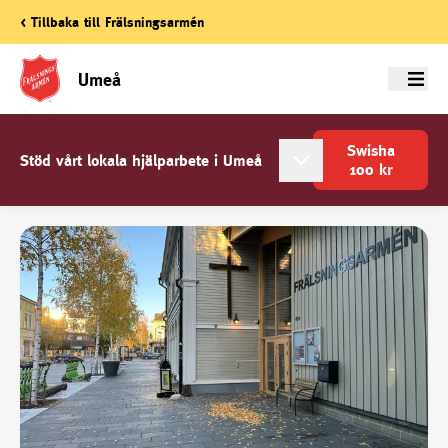
< Tillbaka till Frälsningsarmén
Umeå
Meny
Swisha
Stöd vårt lokala hjälparbete i Umeå
100
kr