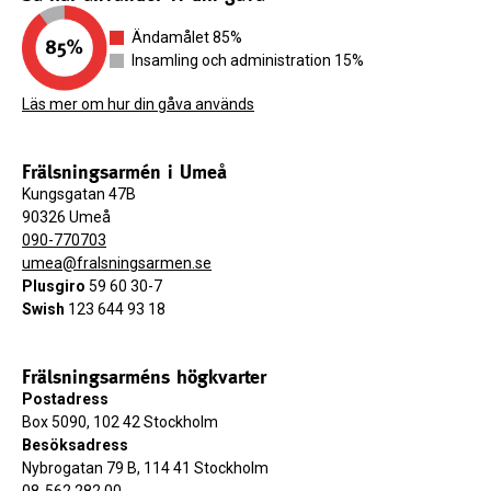
Ändamålet 85%
Insamling och administration 15%
Läs mer om hur din gåva används
Frälsningsarmén i Umeå
Kungsgatan 47B
90326 Umeå
090-770703
umea@fralsningsarmen.se
Plusgiro
59 60 30-7
Swish
123 644 93 18
Frälsningsarméns högkvarter
Postadress
Box 5090, 102 42 Stockholm
Besöksadress
Nybrogatan 79 B, 114 41 Stockholm