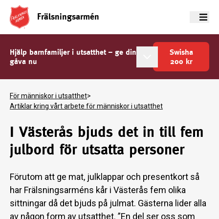
Frälsningsarmén
Meny
Hjälp barnfamiljer i utsatthet – ge din
Swisha
gåva nu
200
kr
För människor i utsatthet
>
Artiklar kring vårt arbete för människor i utsatthet
I Västerås bjuds det in till fem
julbord för utsatta personer
Förutom att ge mat, julklappar och presentkort så
har Frälsningsarméns kår i Västerås fem olika
sittningar då det bjuds på julmat. Gästerna lider alla
av någon form av utsatthet. ”En del ser oss som