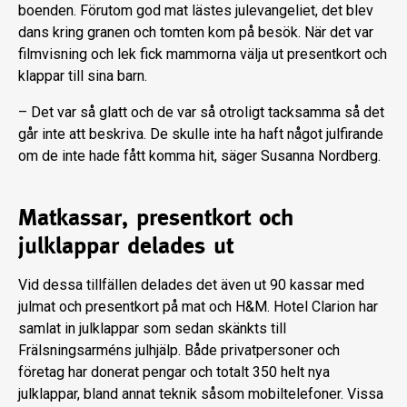
boenden. Förutom god mat lästes julevangeliet, det blev
dans kring granen och tomten kom på besök. När det var
filmvisning och lek fick mammorna välja ut presentkort och
klappar till sina barn.
– Det var så glatt och de var så otroligt tacksamma så det
går inte att beskriva. De skulle inte ha haft något julfirande
om de inte hade fått komma hit, säger Susanna Nordberg.
Matkassar, presentkort och
julklappar delades ut
Vid dessa tillfällen delades det även ut 90 kassar med
julmat och presentkort på mat och H&M. Hotel Clarion har
samlat in julklappar som sedan skänkts till
Frälsningsarméns julhjälp. Både privatpersoner och
företag har donerat pengar och totalt 350 helt nya
julklappar, bland annat teknik såsom mobiltelefoner. Vissa