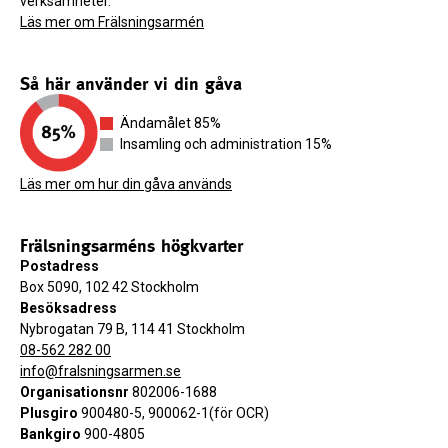
verksamheter.
Läs mer om Frälsningsarmén
Så här använder vi din gåva
Ändamålet 85%
Insamling och administration 15%
Läs mer om hur din gåva används
Frälsningsarméns högkvarter
Postadress
Box 5090, 102 42 Stockholm
Besöksadress
Nybrogatan 79 B, 114 41 Stockholm
08-562 282 00
info@fralsningsarmen.se
Organisationsnr
802006-1688
Plusgiro
900480-5, 900062-1(för OCR)
Bankgiro
900-4805