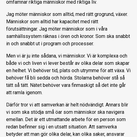
omfamnar riktiga människor med riktiga liv.
Jag möter människor som alltid, med rätt grogrund, växer.
Människor som alltid har kapacitet med rätt
förutsättningar. Jag möter människor som i våra
samhällssystem räknas i ören och kronor. Som ska snabbt
in och snabbt ut i program och processer.
Men vi är ju inte sådana, vi människor. Vi är komplexa och
både vi och liven vi lever består av olika delar som skapar
en helhet. Vi behöver tid, plats och utrymme för att växa. Vi
behöver få bli sedda och hörda. Stolarna behöver stå så
tätt så tätt. Nätet behöver vara finmaskigt så det inte går
att ramla igenom.
Därför tror vi att samverkan är helt nödvändigt. Annars blir
vi som ska stödja små öar som människor ska navigera
emellan. Det är ett utmattande arbete för en person som
redan befinner sig i en utsatt situation. Att samverka
betyder att man gör olika delar, kan olika saker, ansvarar