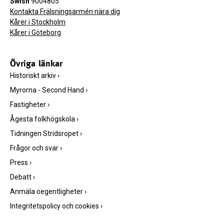
Swish
9004805
Kontakta Frälsningsarmén nära dig
Kårer i Stockholm
Kårer i Göteborg
Övriga länkar
Historiskt arkiv
›
Myrorna - Second Hand
›
Fastigheter
›
Ågesta folkhögskola
›
Tidningen Stridsropet
›
Frågor och svar
›
Press
›
Debatt
›
Anmäla oegentligheter
›
Integritetspolicy och cookies
›