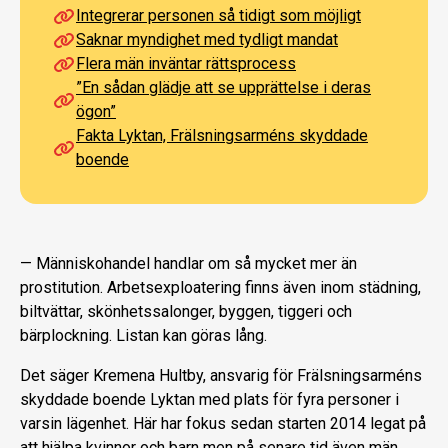
Integrerar personen så tidigt som möjligt
Saknar myndighet med tydligt mandat
Flera män inväntar rättsprocess
”En sådan glädje att se upprättelse i deras
ögon”
Fakta Lyktan, Frälsningsarméns skyddade
boende
— Människohandel handlar om så mycket mer än
prostitution. Arbetsexploatering finns även inom städning,
biltvättar, skönhetssalonger, byggen, tiggeri och
bärplockning. Listan kan göras lång.
Det säger Kremena Hultby, ansvarig för Frälsningsarméns
skyddade boende Lyktan med plats för fyra personer i
varsin lägenhet. Här har fokus sedan starten 2014 legat på
att hjälpa kvinnor och barn men på senare tid även män