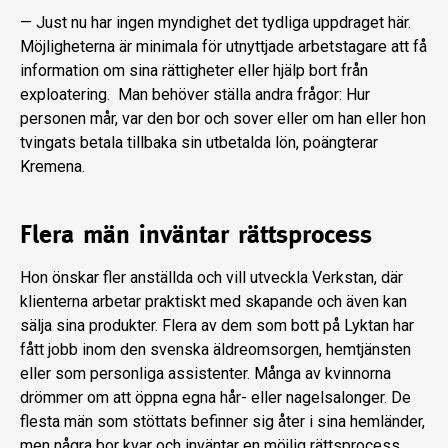
— Just nu har ingen myndighet det tydliga uppdraget här.
Möjligheterna är minimala för utnyttjade arbetstagare att få
information om sina rättigheter eller hjälp bort från
exploatering. Man behöver ställa andra frågor: Hur
personen mår, var den bor och sover eller om han eller hon
tvingats betala tillbaka sin utbetalda lön, poängterar
Kremena.
Flera män inväntar rättsprocess
Hon önskar fler anställda och vill utveckla Verkstan, där
klienterna arbetar praktiskt med skapande och även kan
sälja sina produkter. Flera av dem som bott på Lyktan har
fått jobb inom den svenska äldreomsorgen, hemtjänsten
eller som personliga assistenter. Många av kvinnorna
drömmer om att öppna egna hår- eller nagelsalonger. De
flesta män som stöttats befinner sig åter i sina hemländer,
men några bor kvar och inväntar en möjlig rättsprocess