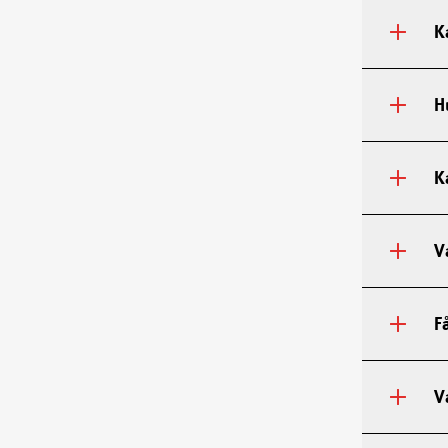
K
H
K
V
F
V