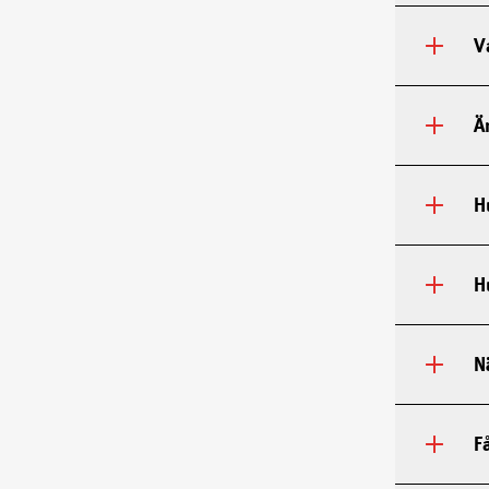
V
Ä
H
H
N
F