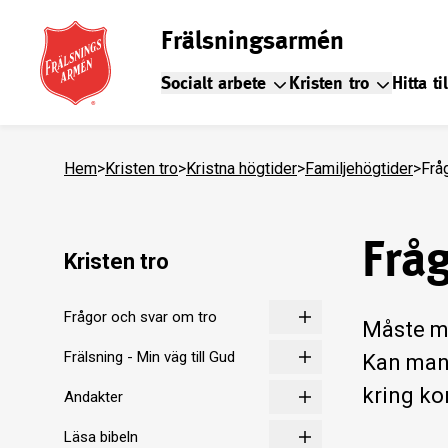
Frälsningsarmén
Socialt arbete
Kristen tro
Hitta ti
Hem
>
Kristen tro
>
Kristna högtider
>
Familjehögtider
>
Frå
Frå
Kristen tro
Frågor och svar om tro
Måste ma
Frälsning - Min väg till Gud
Kan man 
kring ko
Andakter
Läsa bibeln