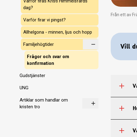
Varför firas Kristi Himmelsfärds
dag?
Från ett av F
Varför firar vi pingst?
Allhelgona - minnen, ljus och hopp
Familjehögtider
Vill 
Frågor och svar om
konfirmation
Gudstjänster
V
UNG
Artiklar som handlar om
kristen tro
H
V