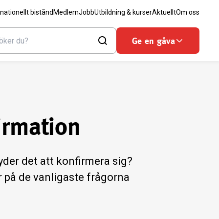
rnationellt bistånd
Medlem
Jobb
Utbildning & kurser
Aktuellt
Om oss
Ge en gåva
irmation
der det att konfirmera sig?
 på de vanligaste frågorna