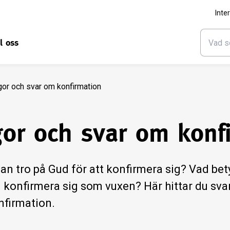
Inte
ll oss
gor och svar om konfirmation
gor och svar om konf
n tro på Gud för att konfirmera sig? Vad bety
konfirmera sig som vuxen? Här hittar du svar
nfirmation.