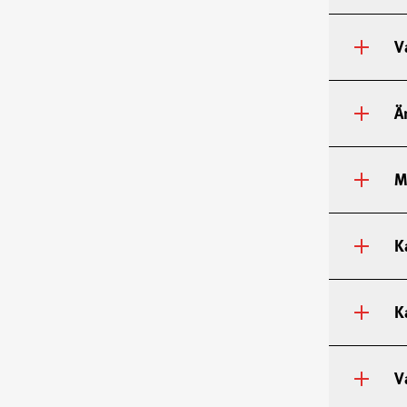
V
Ä
M
K
K
V