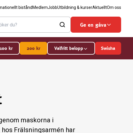
rnationellt bistånd
Medlem
Jobb
Utbildning & kurser
Aktuellt
Om oss
Ge en gåva
100
kr
200
kr
Valfritt belopp
Swisha
t
 igenom maskorna i
nde hos Frälsningsarmén har