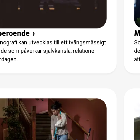
beroende
›
M
nografi kan utvecklas till ett tvångsmässigt
So
de som påverkar självkänsla, relationer
de
rdagen.
at