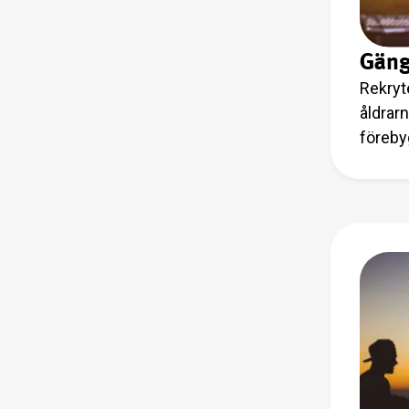
Gäng
Rekryte
åldrar
föreby
barnens
emot t
en var
vi för
hos oss
barnen
familje