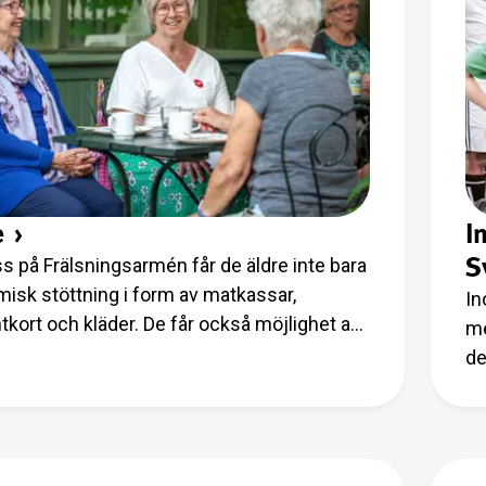
e
›
I
S
s på Frälsningsarmén får de äldre inte bara
isk stöttning i form av matkassar,
In
tkort och kläder. De får också möjlighet att
me
och ha roligt.
de