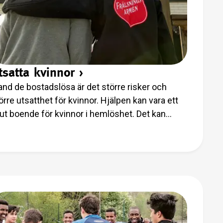
tsatta kvinnor
›
and de bostadslösa är det större risker och
örre utsatthet för kvinnor. Hjälpen kan vara ett
ut boende för kvinnor i hemlöshet. Det kan
ndla om skydd och en tillflyktsort undan våld.
t kan handla om kvinnor som behöver hjälp att
ssa in i ett nytt samhälle. Det kan handla om
innor i människohandel. Frälsningsarmén
betar brett för att kunna hjälpa kvinnor i just
ras utsatthet.