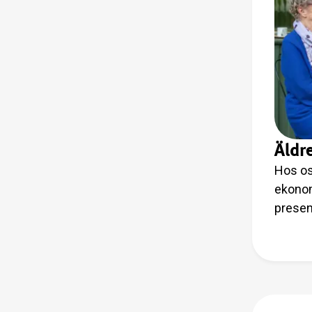
Äldr
Hos os
ekonom
presen
umgås 