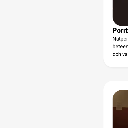
Porr
Nätpor
beteen
och va