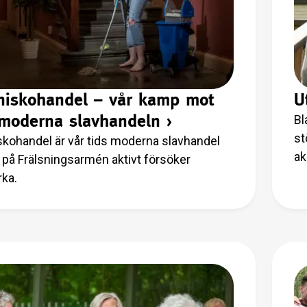
iskohandel – vår kamp mot
U
moderna slavhandeln
›
Bl
st
kohandel är vår tids moderna slavhandel
ak
 på Frälsningsarmén aktivt försöker
ha
ka.
De
pa
kv
ar
de