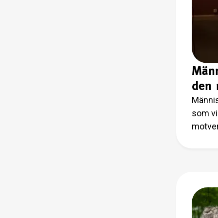
Männ
den 
Männis
som vi
motver