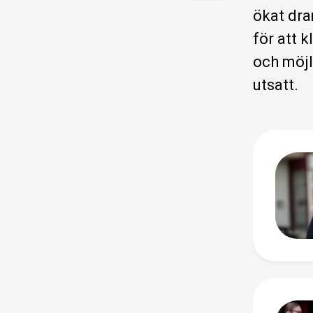
ökat dra
för att 
och möjl
utsatt.