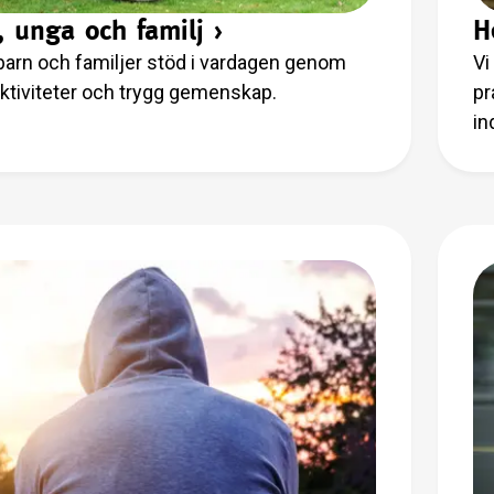
, unga och familj
›
H
 barn och familjer stöd i vardagen genom
Vi
 aktiviteter och trygg gemenskap.
pr
in