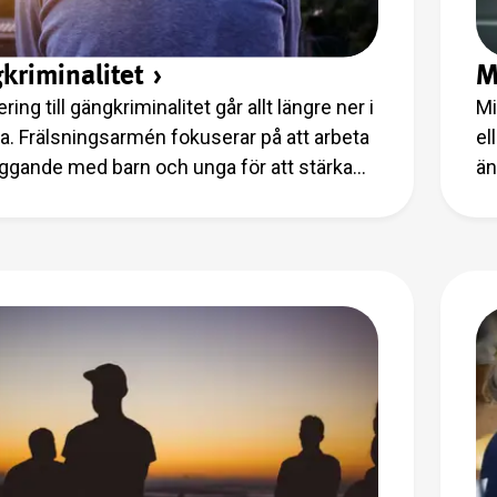
kriminalitet
›
M
ring till gängkriminalitet går allt längre ner i
Mi
na. Frälsningsarmén fokuserar på att arbeta
el
ggande med barn och unga för att stärka
än
 självkänsla så att de har kraft att stå
rycket som tonåringar. Genom att erbjuda
m atmosfär med trygga förebilder kämpar
 att barnen ska finna nödvändig bekräftelse
 i stället för ute på gatan. Vi stöttar även
s föräldrar med föräldrakurser och
utflykter.