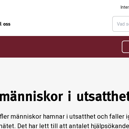
Inte
ll oss
 människor i utsatthe
 fler människor hamnar i utsatthet o
ch faller
nätet. Det har lett till att antalet hjälpsöka