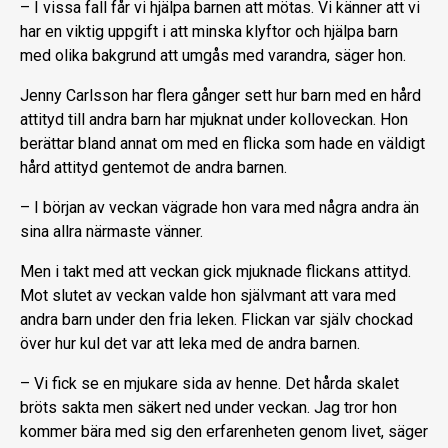
– I vissa fall får vi hjälpa barnen att mötas. Vi känner att vi
har en viktig uppgift i att minska klyftor och hjälpa barn
med olika bakgrund att umgås med varandra, säger hon.
Jenny Carlsson har flera gånger sett hur barn med en hård
attityd till andra barn har mjuknat under kolloveckan. Hon
berättar bland annat om med en flicka som hade en väldigt
hård attityd gentemot de andra barnen.
– I början av veckan vägrade hon vara med några andra än
sina allra närmaste vänner.
Men i takt med att veckan gick mjuknade flickans attityd.
Mot slutet av veckan valde hon självmant att vara med
andra barn under den fria leken. Flickan var själv chockad
över hur kul det var att leka med de andra barnen.
– Vi fick se en mjukare sida av henne. Det hårda skalet
bröts sakta men säkert ned under veckan. Jag tror hon
kommer bära med sig den erfarenheten genom livet, säger