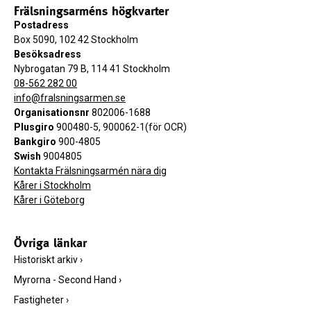
Frälsningsarméns högkvarter
Postadress
Box 5090, 102 42 Stockholm
Besöksadress
Nybrogatan 79 B, 114 41 Stockholm
08-562 282 00
info@fralsningsarmen.se
Organisationsnr
802006-1688
Plusgiro
900480-5, 900062-1(för OCR)
Bankgiro
900-4805
Swish
9004805
Kontakta Frälsningsarmén nära dig
Kårer i Stockholm
Kårer i Göteborg
Övriga länkar
Historiskt arkiv
›
Myrorna - Second Hand
›
Fastigheter
›