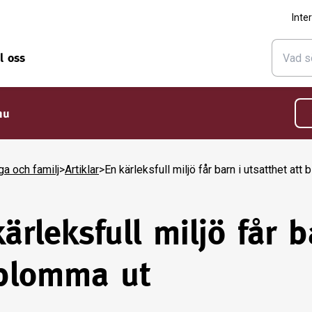
Inte
ll oss
nu
ga och familj
>
Artiklar
>
En kärleksfull miljö får barn i utsatthet att
ärleksfull miljö får b
 blomma ut