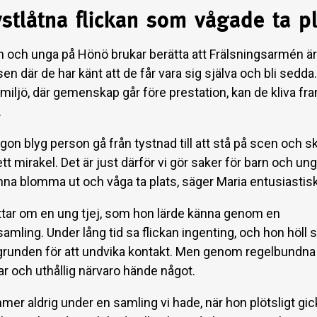
stlåtna flickan som vågade ta pl
 och unga på Hönö brukar berätta att Frälsningsarmén ä
sen där de har känt att de får vara sig själva och bli sedda.
 miljö, där gemenskap går före prestation, kan de kliva fr
.
gon blyg person gå från tystnad till att stå på scen och s
ett mirakel. Det är just därför vi gör saker för barn och ung
nna blomma ut och våga ta plats, säger Maria entusiastisk
ttar om en ung tjej, som hon lärde känna genom en
samling. Under lång tid sa flickan ingenting, och hon höll s
kgrunden för att undvika kontakt. Men genom regelbundna
ar och uthållig närvaro hände något.
mer aldrig under en samling vi hade, när hon plötsligt gi