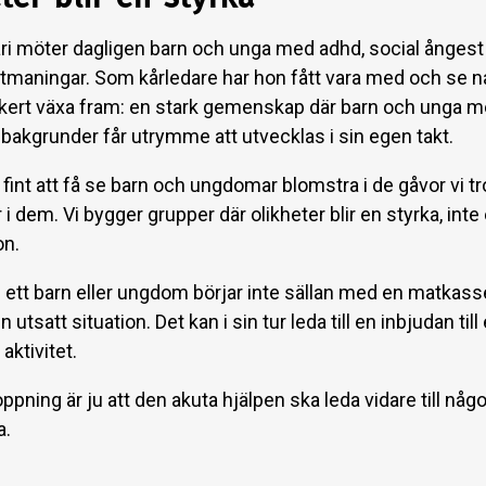
ri möter dagligen barn och unga med adhd, social ångest
utmaningar. Som kårledare har hon fått vara med och se n
ckert växa fram: en stark gemenskap där barn och unga m
bakgrunder får utrymme att utvecklas i sin egen takt.
 fint att få se barn och ungdomar blomstra i de gåvor vi tr
r i dem. Vi bygger grupper där olikheter blir en styrka, inte 
on.
ett barn eller ungdom börjar inte sällan med en matkasse 
n utsatt situation. Det kan i sin tur leda till en inbjudan till 
aktivitet.
ppning är ju att den akuta hjälpen ska leda vidare till någo
a.