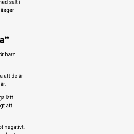
ed salt i
, äsger
ta”
ör barn
a att de är
är.
 lätt i
gt att
t negativt.