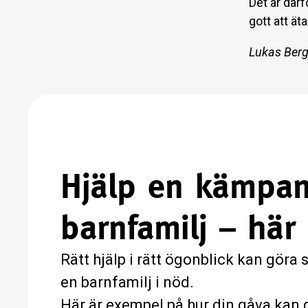
Det är därf
gott att äta
Lukas Ber
Hjälp en kämpa
barnfamilj – här
Rätt hjälp i rätt ögonblick kan göra s
en barnfamilj i nöd.
Här är exempel på hur din gåva kan g