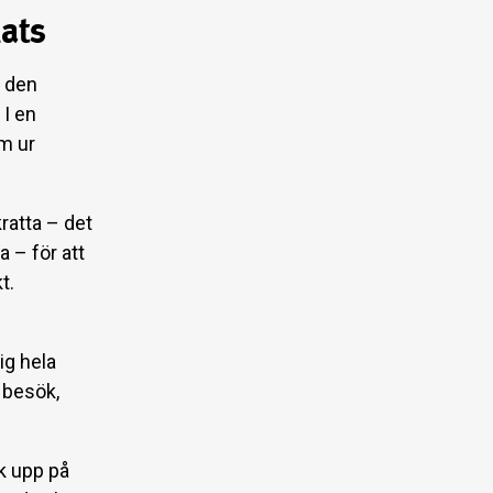
ats
r den
 I en
am ur
kratta – det
a – för att
t.
ig hela
 besök,
ck upp på