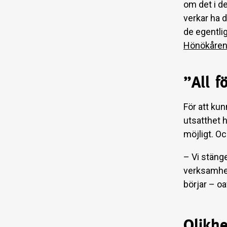
om det i de
verkar ha d
de egentlig
Hönökåre
”All f
För att ku
utsatthet 
möjligt. Oc
– Vi stänge
verksamhet,
börjar – o
Olikhe