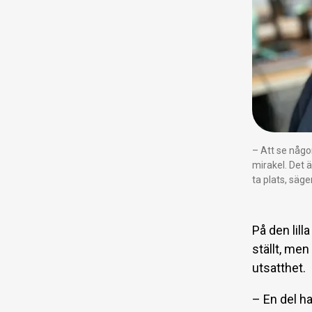
– Att se någon
mirakel. Det 
ta plats, säg
På den lill
ställt, me
utsatthet.
– En del ha