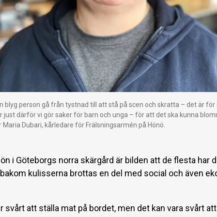
 blyg person gå från tystnad till att stå på scen och skratta – det är för
är just därför vi gör saker för barn och unga – för att det ska kunna bl
er Maria Dubari, kårledare för Frälsningsarmén på Hönö.
a ön i Göteborgs norra skärgård är bilden att de flesta har d
n bakom kulisserna brottas en del med social och även e
r svårt att ställa mat på bordet, men det kan vara svårt att