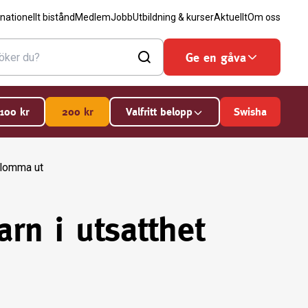
rnationellt bistånd
Medlem
Jobb
Utbildning & kurser
Aktuellt
Om oss
Ge en gåva
100
kr
200
kr
Valfritt belopp
Swisha
 blomma ut
arn i utsatthet