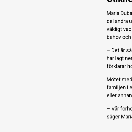
Maria Duba
del andra 
väldigt va
behov och 
– Det är så
har lagt ne
förklarar h
Mötet med 
familjen i e
eller annan 
– Vår förho
säger Mari