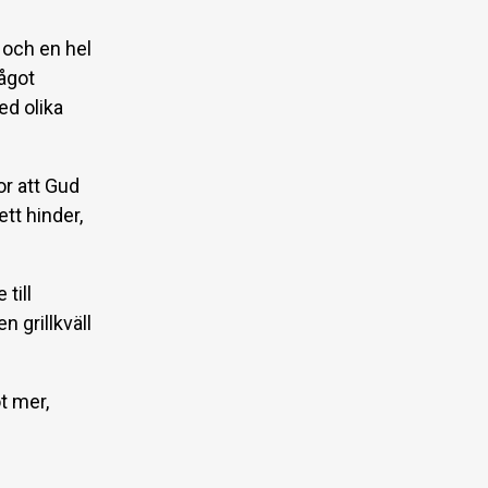
 och en hel
ågot
ed olika
or att Gud
ett hinder,
till
en grillkväll
t mer,