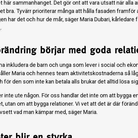
t här sammanhanget. Det gör ont att vara utsatt när alla 
et bra. Tyvärr prioriterar många att hålla fasaden framför 
en har det och hur de mår, säger Maria Dubari, kårledare f
n
.
örändring börjar med goda relat
nna inkludera de barn och unga som lever i social och ek
håller Maria och hennes team aktivitetskostnaderna så l
h för den som inte kan betala alls brukar det alltid lösa sig
r inte ute någon. För oss handlar det inte om att bygga en
 utan om att bygga relationer. Vi vet att det är där förän
avsett vad man kämpar med, säger Maria.
ter blir en styrka