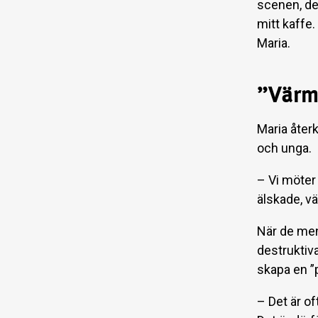
scenen, del
mitt kaffe.
Maria.
”Värme
Maria åter
och unga.
– Vi möter 
älskade, vä
När de meni
destruktiva
skapa en ”p
– Det är o