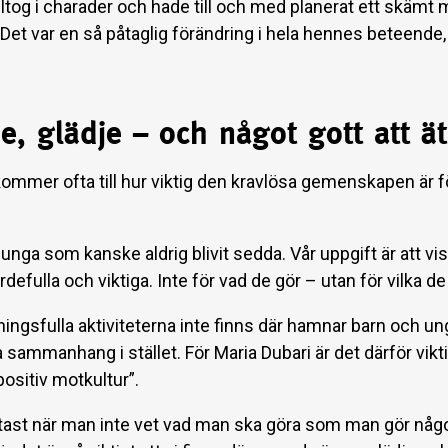
tog i charader och hade till och med planerat ett skämt m
 Det var en så påtaglig förändring i hela hennes beteende
, glädje – och något gott att ä
kommer ofta till hur viktig den kravlösa gemenskapen är f
unga som kanske aldrig blivit sedda. Vår uppgift är att vis
rdefulla och viktiga. Inte för vad de gör – utan för vilka de 
ngsfulla aktiviteterna inte finns där hamnar barn och unga
 sammanhang i stället. För Maria Dubari är det därför vikti
ositiv motkultur”.
ftast när man inte vet vad man ska göra som man gör någo