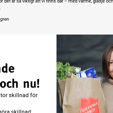
ör det är så viktigt att vi finns där – med värme, glädje oc
.
ggren
nde
 och nu!
tor skillnad för
öra skillnad: