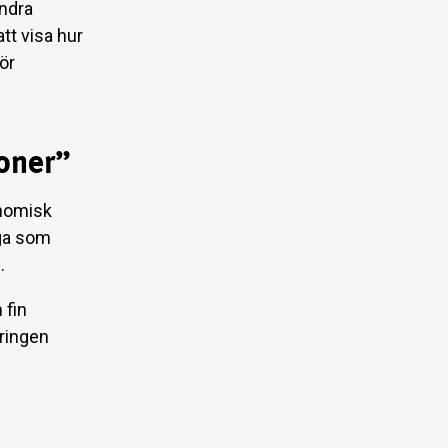
andra
att visa hur
ör
ioner”
onomisk
åga som
.
 fin
dringen