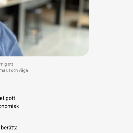
 mig ett
omma ut och våga
et gott
konomisk
 berätta