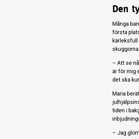
Den ty
Många barn
första plat
kärleksfull
skuggorna
– Att se nå
är för mig 
det ska ku
Maria berä
julhjälpsin
tiden i ba
inbjudning
– Jag glöm