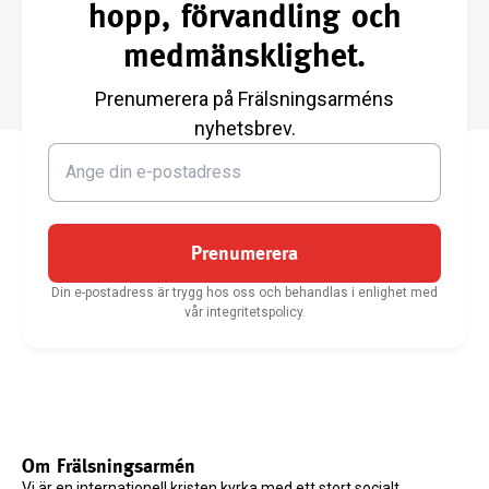
hopp, förvandling och
medmänsklighet.
Prenumerera på Frälsningsarméns
nyhetsbrev.
Prenumerera
Din e-postadress är trygg hos oss och behandlas i enlighet med
vår integritetspolicy.
Om Frälsningsarmén
Vi är en internationell kristen kyrka med ett stort socialt