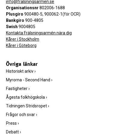
info@fralsningsarmen.se
Organisationsnr
802006-1688
Plusgiro
900480-5, 900062-1(för OCR)
Bankgiro
900-4805
Swish
9004805
Kontakta Frälsningsarmén nära dig
Kårer i Stockholm
Kårer i Göteborg
Övriga länkar
Historiskt arkiv
›
Myrorna - Second Hand
›
Fastigheter
›
Ågesta folkhögskola
›
Tidningen Stridsropet
›
Frågor och svar
›
Press
›
Debatt
›