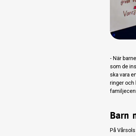
- När barn
som de ins
ska vara e
ringer och
familjecen
Barn m
På Vårsols