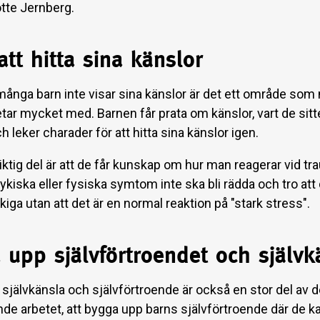
tte Jernberg.
att hitta sina känslor
ånga barn inte visar sina känslor är det ett område som
tar mycket med. Barnen får prata om känslor, vart de sitte
 leker charader för att hitta sina känslor igen.
ktig del är att de får kunskap om hur man reagerar vid tra
kiska eller fysiska symtom inte ska bli rädda och tro att 
tokiga utan att det är en normal reaktion på "stark stress".
 upp självförtroendet och självk
självkänsla och självförtroende är också en stor del av d
de arbetet, att bygga upp barns självförtroende där de k