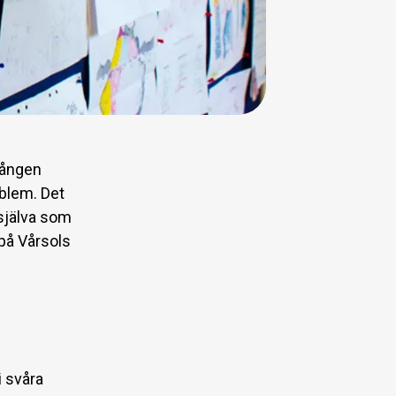
gången
oblem. Det
 själva som
på Vårsols
 svåra