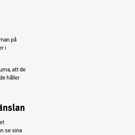
 man på
r i
uma, att de
de håller
änslan
et
an se sina