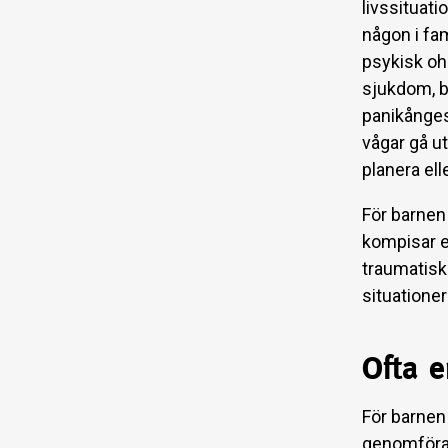
livssituati
någon i fam
psykisk oh
sjukdom, b
panikångest
vågar gå ut
planera ell
För barnen 
kompisar e
traumatiska
situatione
Ofta 
För barnen 
genomföra d