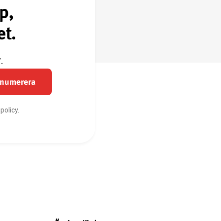
p,
et.
.
enumerera
policy.