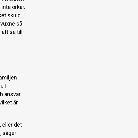
inte orkar.
ket skuld
n vuxne så
tt se till
amiljen
. I
ch ansvar
ilket är
 eller det
, säger