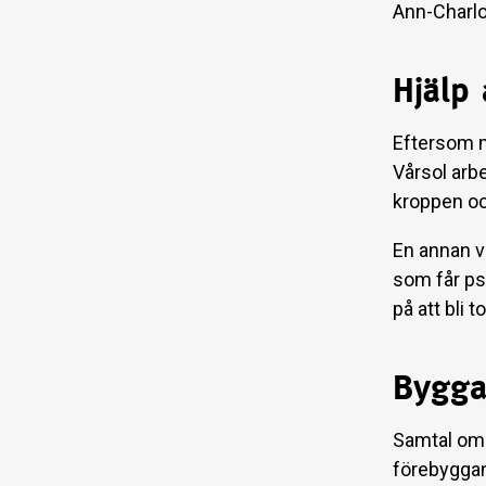
Ann-Charlo
Hjälp 
Eftersom m
Vårsol arbe
kroppen och
En annan vi
som får psy
på att bli 
Bygga
Samtal om 
förebyggan