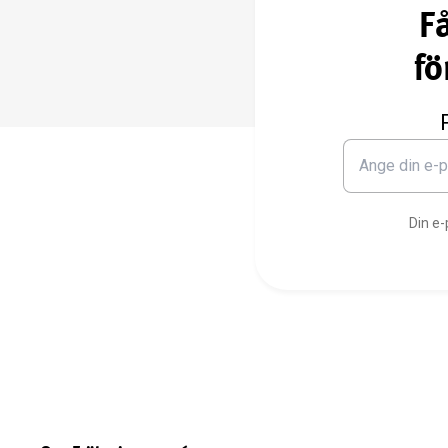
F
fö
Din e-