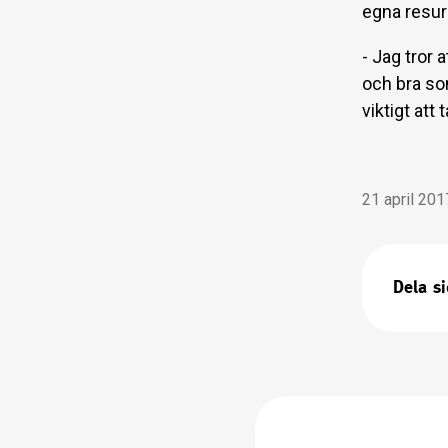
egna resurs
- Jag tror a
och bra som
viktigt att 
21 april 201
Dela s