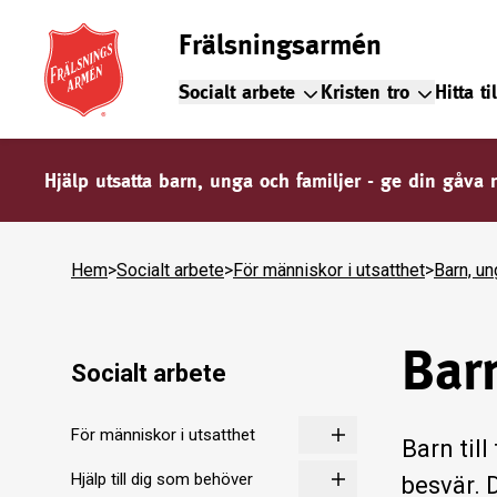
Frälsningsarmén
Socialt arbete
Kristen tro
Hitta ti
Hjälp utsatta barn, unga och familjer - ge din gåva 
Hem
>
Socialt arbete
>
För människor i utsatthet
>
Barn, un
Barn
Socialt arbete
För människor i utsatthet
Barn till
Hjälp till dig som behöver
besvär. D