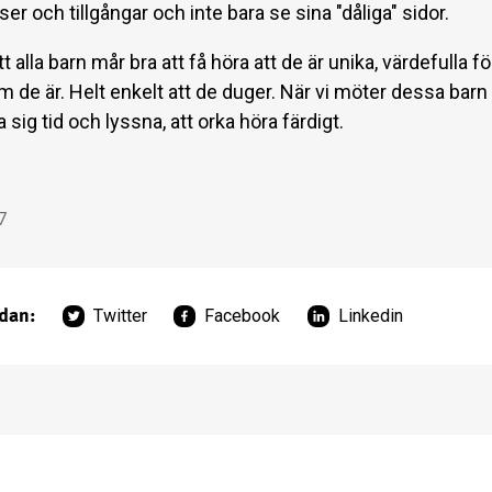
er och tillgångar och inte bara se sina "dåliga" sidor.
tt alla barn mår bra att få höra att de är unika, värdefulla f
 de är. Helt enkelt att de duger. När vi möter dessa barn 
ta sig tid och lyssna, att orka höra färdigt.
7
idan:
Twitter
Facebook
Linkedin