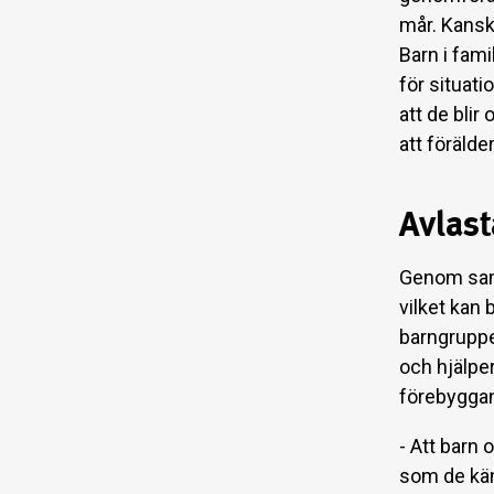
mår. Kanske
Barn i fami
för situati
att de blir
att förälde
Avlas
Genom samt
vilket kan 
barngruppe
och hjälper
förebyggan
- Att barn
som de kän