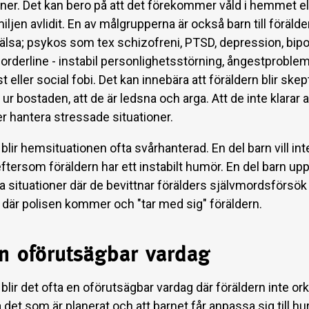
oner. Det kan bero på att det förekommer våld i hemmet ell
iljen avlidit. En av målgrupperna är också barn till föräld
älsa; psykos som tex schizofreni, PTSD, depression, bipo
orderline - instabil personlighetsstörning, ångestproblem
 eller social fobi. Det kan innebära att föräldern blir skept
 ur bostaden, att de är ledsna och arga. Att de inte klarar a
er hantera stressade situationer.
blir hemsituationen ofta svårhanterad. En del barn vill in
ftersom föräldern har ett instabilt humör. En del barn up
 situationer där de bevittnar förälders självmordsförsök 
r där polisen kommer och "tar med sig" föräldern.
en oförutsägbar vardag
blir det ofta en oförutsägbar vardag där föräldern inte ork
et som är planerat och att barnet får anpassa sig till hu