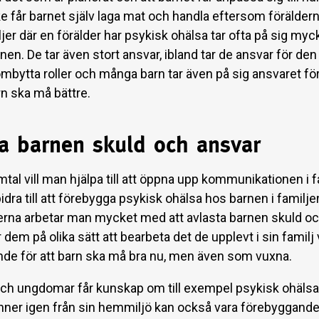
 får barnet själv laga mat och handla eftersom föräldern 
ljer där en förälder har psykisk ohälsa tar ofta på sig myc
onen. De tar även stort ansvar, ibland tar de ansvar för de
 ombytta roller och många barn tar även på sig ansvaret för a
rn ska må bättre.
ta barnen skuld och ansvar
al vill man hjälpa till att öppna upp kommunikationen i f
bidra till att förebygga psykisk ohälsa hos barnen i familjen
rna arbetar man mycket med att avlasta barnen skuld o
 dem på olika sätt att bearbeta det de upplevt i sin familj v
de för att barn ska må bra nu, men även som vuxna.
 och ungdomar får kunskap om till exempel psykisk ohälsa,
ner igen från sin hemmiljö kan också vara förebyggande