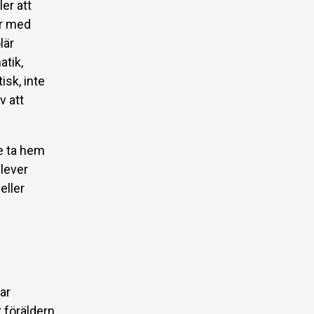
er att
er med
lär
atik,
isk, inte
v att
te ta hem
plever
eller
ar
r föräldern