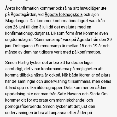
Årets konfirmation kommer också ha sitt huvudläger ute
på Ågestagården, vid
Ågesta folkhögskola
och sjön
Magelungen. Där kommer konfirmationslägret vara från
den 26 juni till den 3 juli då det avslutas med en
konfirmationsgudstjänst. Liksom förra året kommer även
ungdomslägret ”Summercamp” vara på Ågesta från den 29
juni. Deltagarna i Summercamp är mellan 15 och 19 år och
många av dem har tidigare varit med på konfirmation.
Simon Hurtig tycker det är bra att ha dessa läger
samtidigt, det visar konfirmanderna på möjligheten att
komma tillbaka nästa år också. När båda lägren är på plats
har de samlingar och undervisning tillsammans, men delas
ibland upp i olika åldersgrupper. Dels kommer en sådan
uppdelning ske när man från Safe Havens och Starta Om
kommer dit för att prata om människohandel och
pornografiberoende. Simon tycker att det just den
undervisningen är bra att anpassa efter ålder på