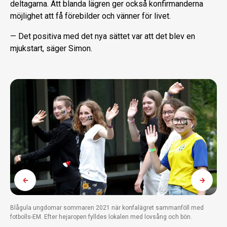
deltagarna. Att blanda lägren ger också konfirmanderna
möjlighet att få förebilder och vänner för livet.
— Det positiva med det nya sättet var att det blev en
mjukstart, säger Simon.
Blågula ungdomar sommaren 2021 när konfalägret sammanföll med
fotbolls-EM. Efter hejaropen fylldes lokalen med lovsång och bön.