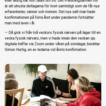
eller aldrig har hört talas om tro. Det Frälsningsarmén vill
är att utrusta deltagarna för livet samtidigt som de får nya
erfarenheter, vänner och minnen. Det nya sätt man hade
konfirmationen på förra året under pandemin fortsätter
man med även i år.
— Då gick vi från två veckors fysisk närvaro på läger till en
vecka fysisk närvaro, men vi hade innan den veckan sju
digitala träffar via Zoom under våren på söndagar, berättar
Simon Hurtig, en av ledarna vid årets konfirmation.