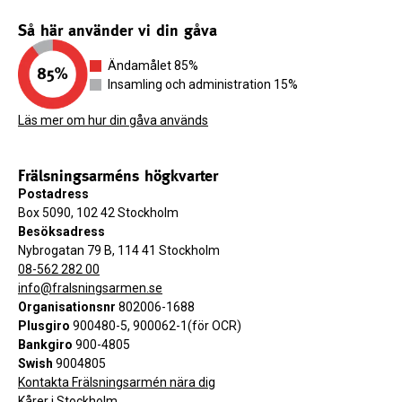
Så här använder vi din gåva
Ändamålet 85%
Insamling och administration 15%
Läs mer om hur din gåva används
Frälsningsarméns högkvarter
Postadress
Box 5090, 102 42 Stockholm
Besöksadress
Nybrogatan 79 B, 114 41 Stockholm
08-562 282 00
info@fralsningsarmen.se
Organisationsnr
802006-1688
Plusgiro
900480-5, 900062-1(för OCR)
Bankgiro
900-4805
Swish
9004805
Kontakta Frälsningsarmén nära dig
Kårer i Stockholm