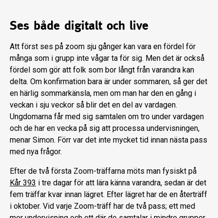
Ses både digitalt och live
Att först ses på zoom sju gånger kan vara en fördel för
många som i grupp inte vågar ta för sig. Men det är också
fördel som gör att folk som bor långt från varandra kan
delta. Om konfirmation bara är under sommaren, så ger det
en härlig sommarkänsla, men om man har den en gång i
veckan i sju veckor så blir det en del av vardagen.
Ungdomarna får med sig samtalen om tro under vardagen
och de har en vecka på sig att processa undervisningen,
menar Simon. Förr var det inte mycket tid innan nästa pass
med nya frågor.
Efter de två första Zoom-träffarna möts man fysiskt på
Kår 393
i tre dagar för att lära känna varandra, sedan är det
fem träffar kvar innan lägret. Efter lägret har de en återträff
i oktober. Vid varje Zoom-träff har de två pass; ett med
mer undervisning och ett där de samtalar i mindre grupper.