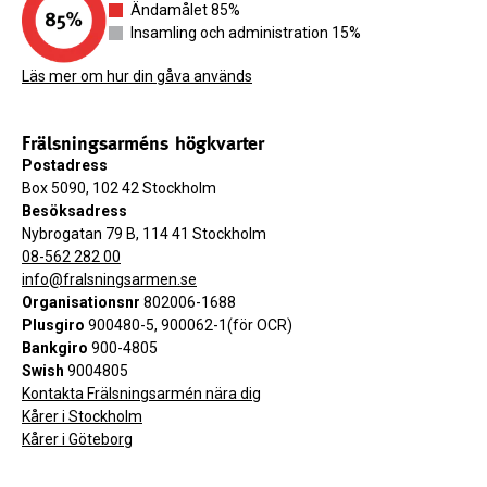
Ändamålet 85%
Insamling och administration 15%
Läs mer om hur din gåva används
Frälsningsarméns högkvarter
Postadress
Box 5090, 102 42 Stockholm
Besöksadress
Nybrogatan 79 B, 114 41 Stockholm
08-562 282 00
info@fralsningsarmen.se
Organisationsnr
802006-1688
Plusgiro
900480-5, 900062-1(för OCR)
Bankgiro
900-4805
Swish
9004805
Kontakta Frälsningsarmén nära dig
Kårer i Stockholm
Kårer i Göteborg