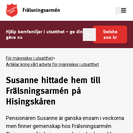
Frälsningsarmén
Meny
Hjälp barnfamiljer i utsatthet – ge din
Swisha
gåva nu
200
kr
För människor i utsatthet
>
Artiklar kring vårt arbete för människor i utsatthet
Susanne hittade hem till
Frälsningsarmén på
Hisingskåren
Pensionären Susanne är ganska ensam i veckorna
men finner gemenskap hos Frälsningsarmén