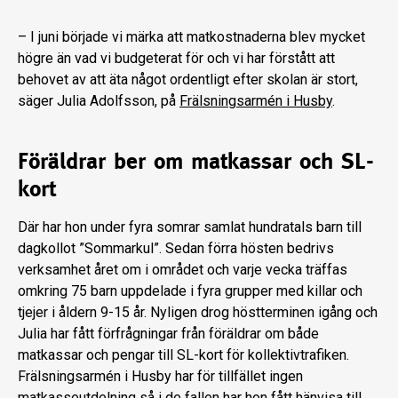
– I juni började vi märka att matkostnaderna blev mycket
högre än vad vi budgeterat för och vi har förstått att
behovet av att äta något ordentligt efter skolan är stort,
säger Julia Adolfsson, på
Frälsningsarmén i Husby
.
Föräldrar ber om matkassar och SL-
kort
Där har hon under fyra somrar samlat hundratals barn till
dagkollot ”Sommarkul”. Sedan förra hösten bedrivs
verksamhet året om i området och varje vecka träffas
omkring 75 barn uppdelade i fyra grupper med killar och
tjejer i åldern 9-15 år. Nyligen drog höstterminen igång och
Julia har fått förfrågningar från föräldrar om både
matkassar och pengar till SL-kort för kollektivtrafiken.
Frälsningsarmén i Husby har för tillfället ingen
matkasseutdelning så i de fallen har hon fått hänvisa till