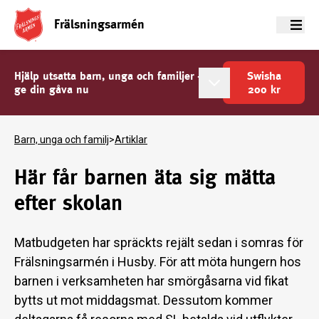
Frälsningsarmén
Meny
Hjälp utsatta barn, unga och familjer -
Swisha
ge din gåva nu
200
kr
Barn, unga och familj
>
Artiklar
Här får barnen äta sig mätta
efter skolan
Matbudgeten har spräckts rejält sedan i somras för
Frälsningsarmén i Husby. För att möta hungern hos
barnen i verksamheten har smörgåsarna vid fikat
bytts ut mot middagsmat. Dessutom kommer