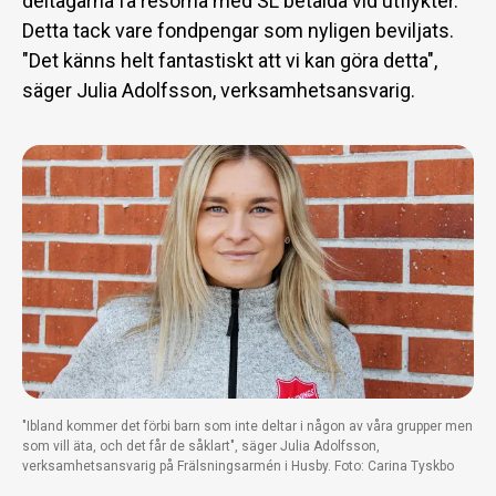
deltagarna få resorna med SL betalda vid utflykter.
Detta tack vare fondpengar som nyligen beviljats.
"Det känns helt fantastiskt att vi kan göra detta",
säger Julia Adolfsson, verksamhetsansvarig.
"Ibland kommer det förbi barn som inte deltar i någon av våra grupper men
som vill äta, och det får de såklart", säger Julia Adolfsson,
verksamhetsansvarig på Frälsningsarmén i Husby. Foto: Carina Tyskbo