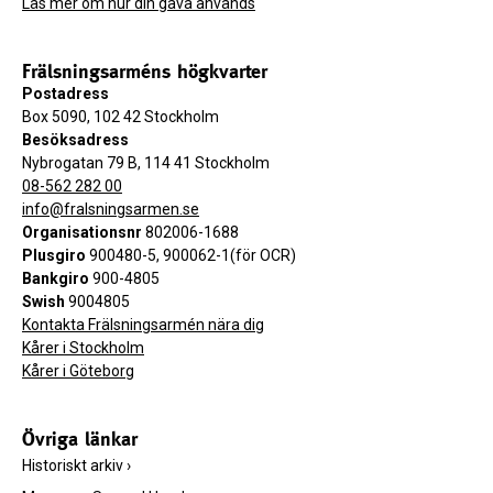
Läs mer om hur din gåva används
Frälsningsarméns högkvarter
Postadress
Box 5090, 102 42 Stockholm
Besöksadress
Nybrogatan 79 B, 114 41 Stockholm
08-562 282 00
info@fralsningsarmen.se
Organisationsnr
802006-1688
Plusgiro
900480-5, 900062-1(för OCR)
Bankgiro
900-4805
Swish
9004805
Kontakta Frälsningsarmén nära dig
Kårer i Stockholm
Kårer i Göteborg
Övriga länkar
Historiskt arkiv
›