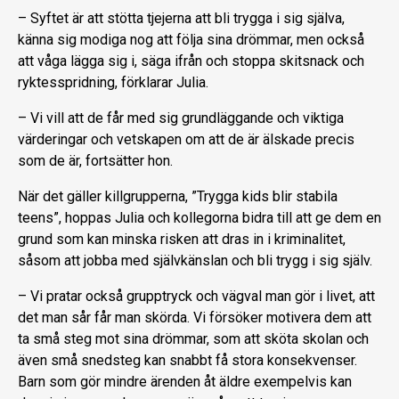
– Syftet är att stötta tjejerna att bli trygga i sig själva,
känna sig modiga nog att följa sina drömmar, men också
att våga lägga sig i, säga ifrån och stoppa skitsnack och
ryktesspridning, förklarar Julia.
– Vi vill att de får med sig grundläggande och viktiga
värderingar och vetskapen om att de är älskade precis
som de är, fortsätter hon.
När det gäller killgrupperna, ”Trygga kids blir stabila
teens”, hoppas Julia och kollegorna bidra till att ge dem en
grund som kan minska risken att dras in i kriminalitet,
såsom att jobba med självkänslan och bli trygg i sig själv.
– Vi pratar också grupptryck och vägval man gör i livet, att
det man sår får man skörda. Vi försöker motivera dem att
ta små steg mot sina drömmar, som att sköta skolan och
även små snedsteg kan snabbt få stora konsekvenser.
Barn som gör mindre ärenden åt äldre exempelvis kan