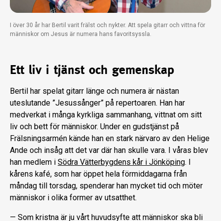
I över 30 år har Bertil varit frälst och nykter. Att spela gitarr och vittna för
människor om Jesus är numera hans favoritsyssla.
Ett liv i tjänst och gemenskap
Bertil har spelat gitarr länge och numera är nästan
uteslutande ”Jesussånger” på reper­toaren. Han har
medverkat i många kyrk­liga sammanhang, vittnat om sitt
liv och bett för människor. Under en gudstjänst på
Frälsningsarmén kände han en stark närva­ro av den Helige
Ande och insåg att det var där han skulle vara. I våras blev
han med­lem i
Södra Vätterbygdens kår i Jönköping
. I
kårens kafé, som har öppet hela förmid­dagarna från
måndag till torsdag, spenderar han mycket tid och möter
människor i olika former av utsatthet.
— Som kristna är ju vårt huvudsyfte att människor ska bli