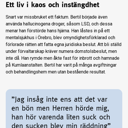
Ett liv i kaos och instängdhet
Snart var missbruket ett faktum. Bertil började även
använda hallucinogena droger, såsom LSD, och dessa
menar han förstörde hans hjärna. Han låstes in på ett
mentalsjuk­hus i Örebro, blev omyndighetsförklarad och
förlorade rätten att fatta egna juridiska be­slut. Att bli ställd
under förvaltarskap krä­ver numera domstolsbeslut, men
inte då. Han rymde men åkte fast för inbrott och hamnade
på Kumlaanstalten. Bertil har va­rit på många avgiftningar
och behandlings­hem men utan bestående resultat.
”Jag insåg inte ens att det var
en bön men Herren hörde mig,
han hör varenda liten suck och
den sucken blev min räddning”