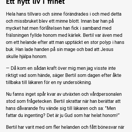
Ett nytt liv i frihet
Hela hans tillvaro och sinne förändrades i och med detta
och missbruket blev ett min­ne blott. Innan bar han på
mycket hat men förlåtelsen han fick i samband med
frälsning­en fyllde honom med kärlek. Bertil var även med
om ett helande efter att man upptäckt en stor polyp i hans
buk. Han lade handen på sin mage och bad att Jesus
skulle hjälpa honom.
— Då kom en sådan kraft över mig men jag visste inte
riktigt vad som hände, säger Bertil som dagen efter åkte
tillbaka till läkaren för en ny undersökning.
Nu fanns inget spår kvar av utväxten och vårdpersonalen
stod som frågetecken. Bertil skrattar när han berättar att
hans dåvarande fru vände sig till läkaren och sa: ”Men
fattar du ingenting? Det är ju Gud som har helat honom!”
Bertil har varit med om fler helanden och fått bönesvar när