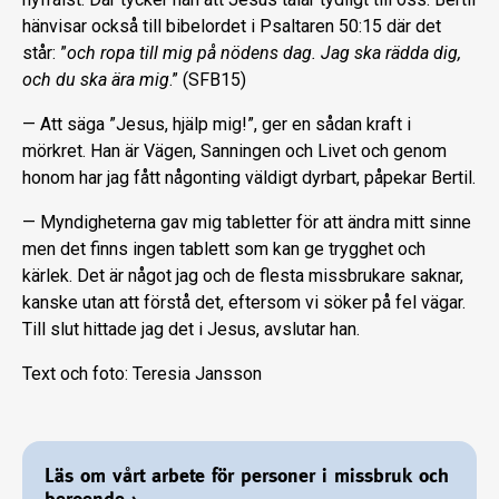
hänvisar också till bibelordet i Psaltaren 50:15 där det
står: ”
och ropa till mig på nödens dag. Jag ska rädda dig,
och du ska ära mig
.” (SFB15)
— Att säga ”Jesus, hjälp mig!”, ger en så­dan kraft i
mörkret. Han är Vägen, Sanning­en och Livet och genom
honom har jag fått någonting väldigt dyrbart, påpekar Bertil.
— Myndigheterna gav mig tabletter för att ändra mitt sinne
men det finns ingen tablett som kan ge trygghet och
kärlek. Det är något jag och de flesta missbrukare saknar,
kanske utan att förstå det, eftersom vi söker på fel vägar.
Till slut hittade jag det i Jesus, avslutar han.
Text och foto: Teresia Jansson
Läs om vårt arbete för personer i missbruk och
beroende
›