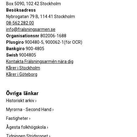
Box 5090, 102 42 Stockholm
Besöksadress
Nybrogatan 79 B, 114 41 Stockholm
08-562 282 00
info@fralsningsarmen.se
Organisationsnr
802006-1688
Plusgiro
900480-5, 900062-1(för OCR)
Bankgiro
900-4805
Swish
9004805
Kontakta Frälsningsarmén nära dig
Kårer i Stockholm
Kårer i Göteborg
Övriga länkar
Historiskt arkiv
›
Myrorna - Second Hand
›
Fastigheter
›
Ågesta folkhögskola
›
Tidningen Stridsropet
›