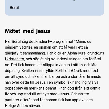
Bertil
Mötet med Jesus
När Bertil såg det kristna tv-programmet ”Minns du
sången” väcktes en önskan om att få vara i ett så
glädjefyllt sammanhang. Han gick en
Alpha-kurs, grundkurs
i kristen tro
, och sög åt sig av undervisningen om förlåtel­
se. Det fick honom att släppa in Jesus i sitt liv och låta
döpa sig. Kvällen innan fyllde Bertil ett A4-ark med text
om all synd och skam han bar på och under tårar lämnade
han över detta till Jesus i en symbolisk handling. Själ­va
dopet blev än mer känslosamt – han dog ifrån sitt gamla
liv och uppstod till ett nytt med Jesus. Och när tre
pastorer efteråt bad för honom fick han uppleva den
Helige An­des närvaro.