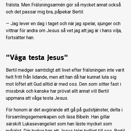
frälsta. Men Frälsnings­armén gör så mycket annat också
och det passar mig bra, påpekar Bertil.
— Jag lever en dag i taget och när jag spe­lar, sjunger och
vittnar för andra om Jesus så vet jag att jag är i hans vilja,
fortsätter han.
"Våga testa Jesus"
Bertil medger samtidigt att livet efter frälsningen inte varit
helt fritt från lidan­de, men att han då har kunnat luta sig
mot löftet att Gud alltid är med oss. Den som sitter fast i
missbruk och kanske har prövat allt annat vill Bertil
uppmana att våga testa Jesus.
För honom är det avgörande att gå på gudstjänster, delta i
församlingsgemen­kapen och läsa Bibeln. Han gillar
särskilt Lukasevangeliet som han läste mycket som
nyfrälst. Där tycker han att Jesus talar tydligt till oss. Bertil