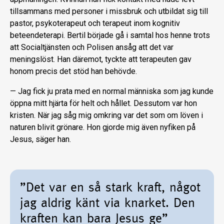
tillsammans med personer i missbruk och utbildat sig till
pastor, psykoterapeut och terapeut inom kognitiv
beteendeterapi. Bertil började gå i samtal hos henne trots
att Socialtjänsten och Polisen ansåg att det var
meningslöst. Han däremot, tyckte att terapeuten gav
honom precis det stöd han behövde.
— Jag fick ju prata med en normal männ­iska som jag kunde
öppna mitt hjärta för helt och hållet. Dessutom var hon
kristen. När jag såg mig omkring var det som om löven i
naturen blivit grönare. Hon gjorde mig även nyfiken på
Jesus, säger han.
”Det var en så stark kraft, något
jag ald­rig känt via knarket. Den
kraften kan bara Je­sus ge”