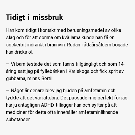
Tidigt i missbruk
Han kom tidigt i kontakt med berusnings­medel av olika
slag och för att somna om kvällarna kunde han få en
sockerbit indränkt i brännvin. Redan i åttaårsåldern började
han dricka öl.
— Vi barn testade det som fanns tillgängligt och som 14-
åring satt jag på fyllebänken i Karl­skoga och fick sprit av
gubbarna, minns Bertil.
— Något år senare blev jag bjuden på am­fetamin och
tyckte att det var jättebra. Det passade mig perfekt för jag
har ju antagligen ADHD, tillägger han och syftar på att
medi­ciner för detta ofta innehåller amfetaminlik­nande
substanser.