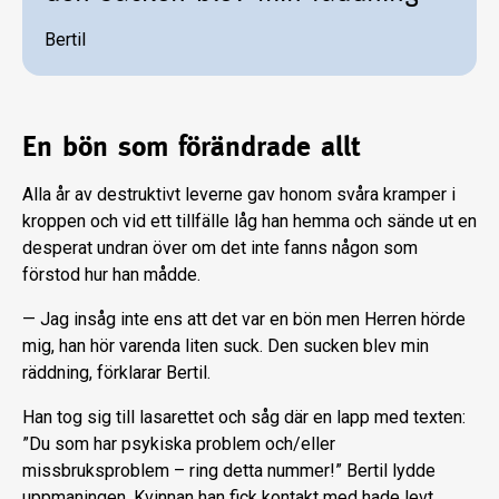
Bertil
En bön som förändrade allt
Alla år av destruktivt leverne gav honom svåra kram­per i
kroppen och vid ett tillfälle låg han hemma och sände ut en
desperat undran över om det inte fanns någon som
förstod hur han mådde.
— Jag insåg inte ens att det var en bön men Herren hörde
mig, han hör varenda liten suck. Den sucken blev min
räddning, förklarar Bertil.
Han tog sig till lasarettet och såg där en lapp med texten:
”Du som har psykiska problem och/eller
missbruksproblem – ring det­ta nummer!” Bertil lydde
uppmaningen. Kvinnan han fick kontakt med hade levt