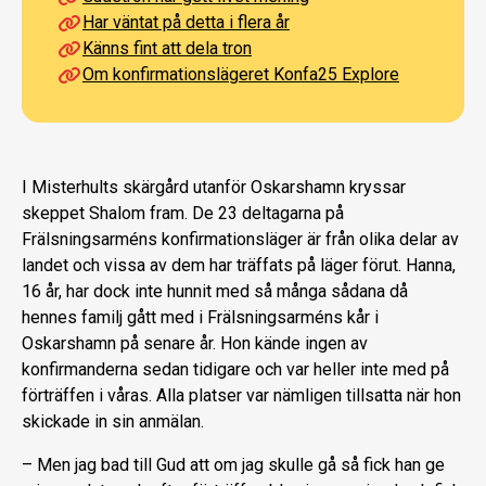
Har väntat på detta i flera år
Känns fint att dela tron
Om konfirmationslägeret Konfa25 Explore
I Misterhults skärgård utanför Oskarshamn kryssar
skeppet Shalom fram. De 23 deltagarna på
Frälsningsarméns konfirmationsläger är från olika delar av
landet och vissa av dem har träffats på läger förut. Hanna,
16 år, har dock inte hunnit med så många sådana då
hennes familj gått med i Frälsningsarméns kår i
Oskarshamn på senare år. Hon kände ingen av
konfirmanderna sedan tidigare och var heller inte med på
förträffen i våras. Alla platser var nämligen tillsatta när hon
skickade in sin anmälan.
– Men jag bad till Gud att om jag skulle gå så fick han ge