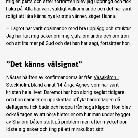
mig en plats och efter förträffen blev jag uppringd och fick
haka på. Alla har varit väldigt välkomnande och det har varit
roligt att lära känna nya kristna vänner, säger Hanna.
– Lägret har varit spännande med bra upplägg och struktur.
Jag har lärt mig saker om mig själv, om andra och om tron
och att lita mer på Gud och det han har sagt, fortsätter hon.
”Det känns välsignat”
Nästan hälften av konfirmanderna är från
Vasakåren i
Stockholm
, bland annat 14-åriga Agnes som har varit
kristen hela livet. Däremot har hon aldrig seglat tidigare
och hon nämner en uppskattad utflykt häromdagen då
deltagarna fick bada och hoppa från höga klippor. Hon blev
också tagen av att höra historier om hur man under bygget
av Shalom-båten stött på problem men efter mycket bön
löste sig saker och ting på ett mirakulöst sätt.