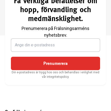
Få verkliga berättelser om
hopp, förvandling och
medmänsklighet.
Prenumerera på Frälsningsarméns
nyhetsbrev.
Prenumerera
Din e-postadress är trygg hos oss och behandlas i enlighet med
vår integritetspolicy.