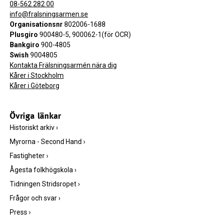
08-562 282 00
info@fralsningsarmen.se
Organisationsnr
802006-1688
Plusgiro
900480-5, 900062-1(för OCR)
Bankgiro
900-4805
Swish
9004805
Kontakta Frälsningsarmén nära dig
Kårer i Stockholm
Kårer i Göteborg
Övriga länkar
Historiskt arkiv
›
Myrorna - Second Hand
›
Fastigheter
›
Ågesta folkhögskola
›
Tidningen Stridsropet
›
Frågor och svar
›
Press
›