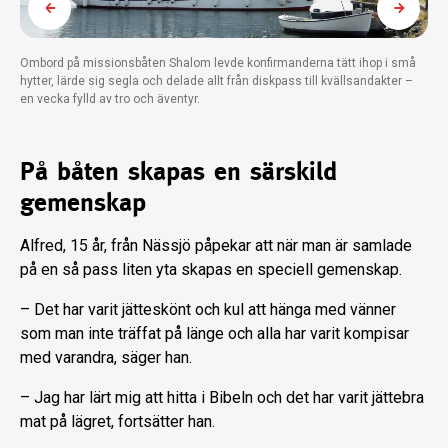
Ombord på missionsbåten Shalom levde konfirmanderna tätt ihop i små
hytter, lärde sig segla och delade allt från diskpass till kvällsandakter –
en vecka fylld av tro och äventyr.
På båten skapas en särskild
gemenskap
Alfred, 15 år, från Nässjö påpekar att när man är samlade
på en så pass liten yta skapas en speciell gemenskap.
– Det har varit jätteskönt och kul att hänga med vänner
som man inte träffat på länge och alla har varit kompisar
med varandra, säger han.
– Jag har lärt mig att hitta i Bibeln och det har varit jättebra
mat på lägret, fortsätter han.