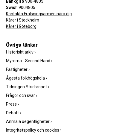
Bankgiro
900-4805
Swish
9004805
Kontakta Frälsningsarmén nära dig
Kårer i Stockholm
Kårer i Göteborg
Övriga länkar
Historiskt arkiv
›
Myrorna - Second Hand
›
Fastigheter
›
Ågesta folkhögskola
›
Tidningen Stridsropet
›
Frågor och svar
›
Press
›
Debatt
›
Anmäla oegentligheter
›
Integritetspolicy och cookies
›