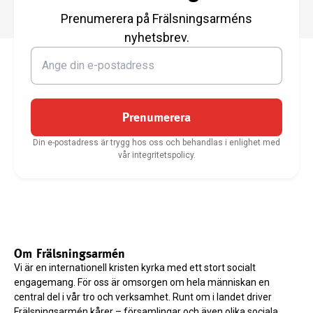
Prenumerera på Frälsningsarméns
nyhetsbrev.
Prenumerera
Din e-postadress är trygg hos oss och behandlas i enlighet med
vår integritetspolicy.
Om Frälsningsarmén
Vi är en internationell kristen kyrka med ett stort socialt
engagemang. För oss är omsorgen om hela människan en
central del i vår tro och verksamhet. Runt om i landet driver
Frälsningsarmén kårer – församlingar och även olika sociala