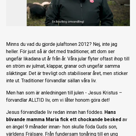
Minns du vad du gjorde julaftonen 2012? Nej, inte jag
heller. För just så är det med traditioner, att dom ser
ungefär likadana ut år från år. Våra jular flyter oftast ihop till
en ström av julmat, klappar, granar och ungefär samma
släktingar. Det är trevligt och stabiliserar året, men sticker
inte ut. Traditioner förvandlar sällan våra liv.
Men han som är anledningen till julen - Jesus Kristus –
förvandlar ALLTID liv, om vi låter honom göra det!
Jesus förvandlade liv redan innan han föddes.
Hans
blivande mamma Maria fick ett chockande besked
av
en ängel 9 månader innan- hon skulle föda Guds son,
världens Frälsare. Från fundersam tonåring till en ung