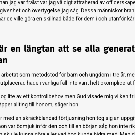
an jag var frälst var jag väldigt attraherad av officerskap
givenhet och övertygelse jag såg. Dessa människor brann
är de ville göra en skillnad både för dem i och utanför kå
r en längtan att se alla generat
an
 arbetat som metodstöd för barn och ungdom i tre år, me
 utplacerad hade i vanliga fall inte varit helt okomplicerat 
og lite av ett kontrollbehov men Gud visade mig vilken fr
pper allting till honom, säger hon.
r med en skräckblandad förtjusning hon tog sig an uppgi
n var ödmjuk inför den och till en början såg hon inte rikt
on skulle kunna göra eller vad hon kunde bidra med. Men 