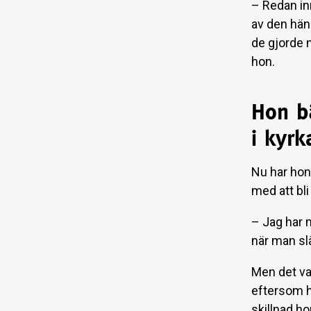
– Redan inn
av den hän
de gjorde n
hon.
Hon bä
i kyrk
Nu har hon
med att bli
– Jag har n
när man slä
Men det va
eftersom ho
skillnad h