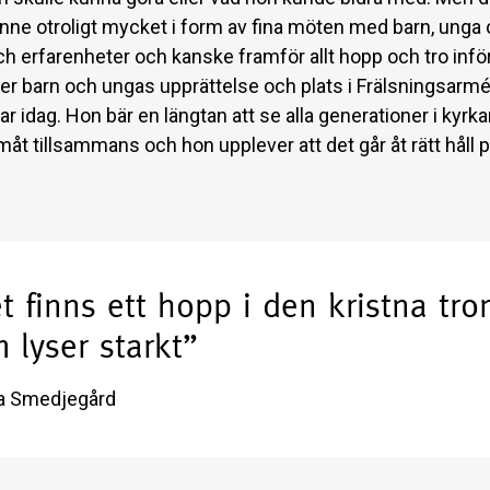
enne otroligt mycket i form av fina möten med barn, unga 
h erfarenheter och kanske framför allt hopp och tro infö
ller barn och ungas upprättelse och plats i Frälsningsarm
gar idag. Hon bär en längtan att se alla generationer i kyr
måt tillsammans och hon upplever att det går åt rätt håll 
t finns ett hopp i den kristna tro
 lyser starkt”
a Smedjegård