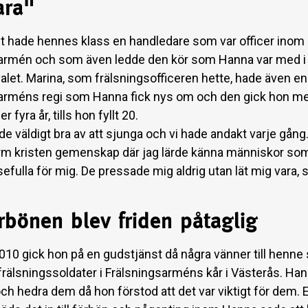
ara"
t hade hennes klass en handledare som var officer inom
armén och som även ledde den kör som Hanna var med i 
alet. Marina, som frälsningsofficeren hette, hade även en 
arméns regi som Hanna fick nys om och den gick hon me
r fyra år, tills hon fyllt 20.
e väldigt bra av att sjunga och vi hade andakt varje gång.
varm kristen gemenskap där jag lärde känna människor so
sefulla för mig. De pressade mig aldrig utan lät mig vara, 
rbönen blev friden påtaglig
010 gick hon på en gudstjänst då några vänner till henne 
l frälsningssoldater i Frälsningsarméns kår i Västerås. Han
ch hedra dem då hon förstod att det var viktigt för dem. E