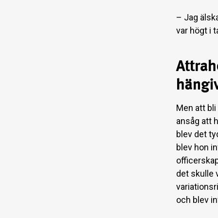
– Jag älsk
var högt i 
Attrah
hängi
Men att bli
ansåg att 
blev det ty
blev hon in
officerska
det skulle 
variationsr
och blev in