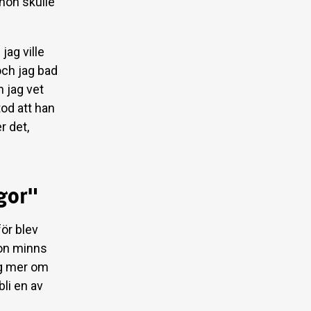
 hon skulle
jag ville
 och jag bad
n jag vet
tod att han
r det,
ågor"
ör blev
hon minns
sig mer om
li en av