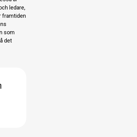
och ledare,
r framtiden
éns
kan som
på det
n