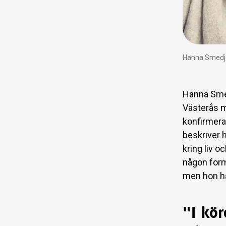
Hanna Smedje
Hanna Smed
Västerås me
konfirmera 
beskriver 
kring liv 
någon form
men hon ha
"I kör