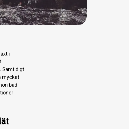
äxt i
t
. Samtidigt
de mycket
 hon bad
tioner
lät