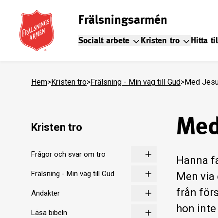
Frälsningsarmén
Socialt arbete
Kristen tro
Hitta ti
Hem
>
Kristen tro
>
Frälsning - Min väg till Gud
>
Med Jesu
Med
Kristen tro
Frågor och svar om tro
Hanna fa
Frälsning - Min väg till Gud
Men via 
från för
Andakter
hon inte
Läsa bibeln