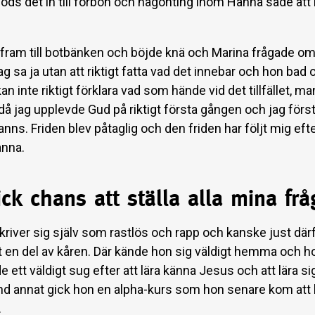
jöds det in till förbön och någonting inom Hanna sade att
 fram till botbänken och böjde knä och Marina frågade om 
 Jag sa ja utan att riktigt fatta vad det innebar och hon bad
kan inte riktigt förklara vad som hände vid det tillfället, ma
 då jag upplevde Gud på riktigt första gången och jag förs
anns. Friden blev påtaglig och den friden har följt mig efte
anna.
ick chans att ställa alla mina fr
river sig själv som rastlös och rapp och kanske just därf
 en del av kåren. Där kände hon sig väldigt hemma och 
e ett väldigt sug efter att lära känna Jesus och att lära 
and annat gick hon en alpha-kurs som hon senare kom att b
.