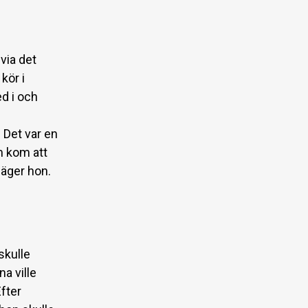
via det
kör i
d i och
 Det var en
m kom att
säger hon.
skulle
na ville
fter