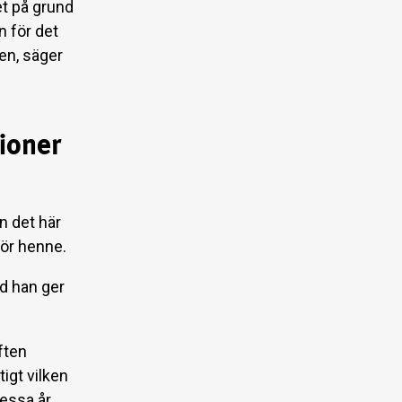
et på grund
 för det
ren, säger
ioner
n det här
för henne.
id han ger
ften
igt vilken
dessa år