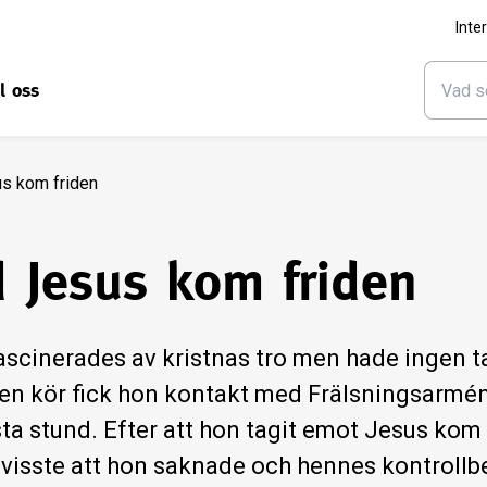
Inte
ll oss
s kom friden
 Jesus kom friden
scinerades av kristnas tro men hade ingen tank
en kör fick hon kontakt med Frälsningsarmé
sta stund. Efter att hon tagit emot Jesus kom
 visste att hon saknade och hennes kontroll