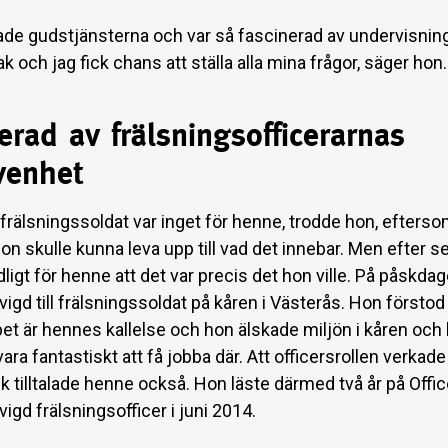
ade gudstjänsterna och var så fascinerad av undervisnin
tak och jag fick chans att ställa alla mina frågor, säger hon.
erad av frälsningsofficerarnas
venhet
 frälsningssoldat var inget för henne, trodde hon, efterso
hon skulle kunna leva upp till vad det innebar. Men efter 
dligt för henne att det var precis det hon ville. På påskd
vigd till frälsningssoldat på kåren i Västerås. Hon förstod
pet är hennes kallelse och hon älskade miljön i kåren och
vara fantastiskt att få jobba där. Att officersrollen verkade
ik tilltalade henne också. Hon läste därmed två år på Offi
vigd frälsningsofficer i juni 2014.