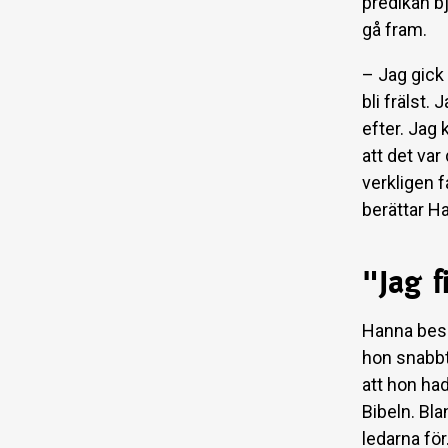
predikan b
gå fram.
– Jag gick
bli frälst.
efter. Jag 
att det var
verkligen f
berättar H
"Jag f
Hanna besk
hon snabbt
att hon had
Bibeln. Bl
ledarna för