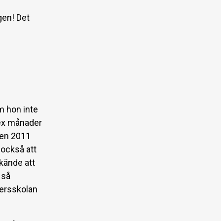
gen! Det
m hon inte
sex månader
agen 2011
 också att
 kände att
 så
cersskolan