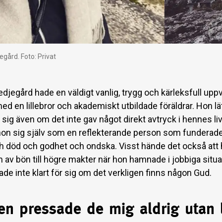
gård. Foto: Privat
jegård hade en väldigt vanlig, trygg och kärleksfull uppv
d en lillebror och akademiskt utbildade föräldrar. Hon lä
sig även om det inte gav något direkt avtryck i hennes liv
hon sig själv som en reflekterande person som fundera
och död och godhet och ondska. Visst hände det också att
 av bön till högre makter när hon hamnade i jobbiga situa
de inte klart för sig om det verkligen finns någon Gud.
en pressade de mig aldrig utan 