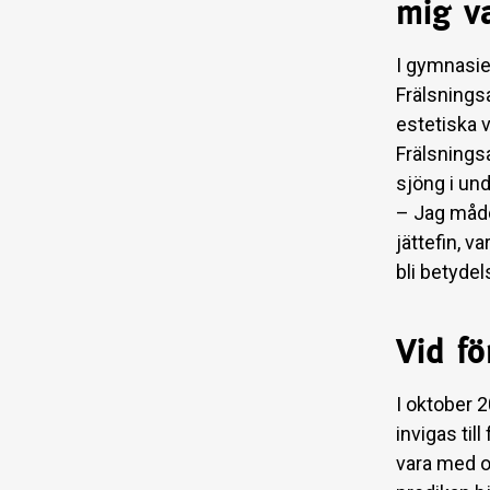
mig v
I gymnasie
Frälsnings
estetiska v
Frälsnings
sjöng i unde
– Jag mådd
jättefin, 
bli betydel
Vid fö
I oktober 2
invigas til
vara med o