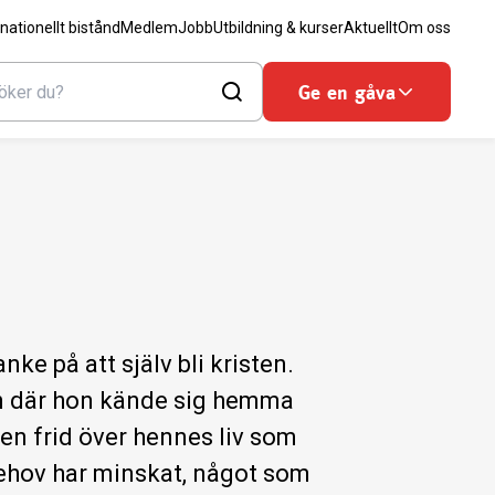
rnationellt bistånd
Medlem
Jobb
Utbildning & kurser
Aktuellt
Om oss
Ge en gåva
e på att själv bli kristen.
n där hon kände sig hemma
 en frid över hennes liv som
behov har minskat, något som