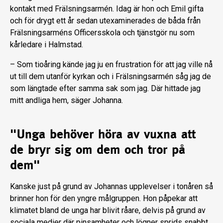
kontakt med Frälsningsarmén. Idag är hon och Emil gifta
och för drygt ett år sedan utexaminerades de båda från
Frälsningsarméns Officersskola och tjänstgör nu som
kårledare i Halmstad.
– Som tioåring kände jag ju en frustration för att jag ville nå
ut till dem utanför kyrkan och i Frälsningsarmén såg jag de
som längtade efter samma sak som jag. Där hittade jag
mitt andliga hem, säger Johanna.
"Unga behöver höra av vuxna att
de bryr sig om dem och tror på
dem"
Kanske just på grund av Johannas upplevelser i tonåren så
brinner hon för den yngre målgruppen. Hon påpekar att
klimatet bland de unga har blivit råare, delvis på grund av
sociala medier där pinsamheter och lögner sprids snabbt