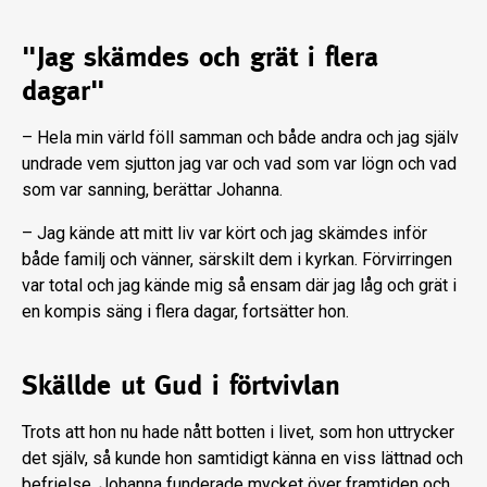
"Jag skämdes och grät i flera
dagar"
– Hela min värld föll samman och både andra och jag själv
undrade vem sjutton jag var och vad som var lögn och vad
som var sanning, berättar Johanna.
– Jag kände att mitt liv var kört och jag skämdes inför
både familj och vänner, särskilt dem i kyrkan. Förvirringen
var total och jag kände mig så ensam där jag låg och grät i
en kompis säng i flera dagar, fortsätter hon.
Skällde ut Gud i förtvivlan
Trots att hon nu hade nått botten i livet, som hon uttrycker
det själv, så kunde hon samtidigt känna en viss lättnad och
befrielse. Johanna funderade mycket över framtiden och