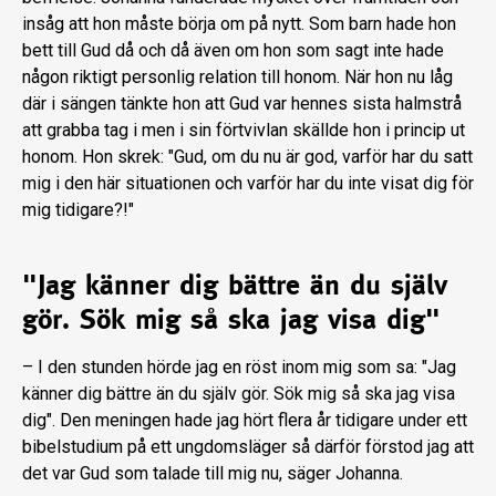
insåg att hon måste börja om på nytt. Som barn hade hon
bett till Gud då och då även om hon som sagt inte hade
någon riktigt personlig relation till honom. När hon nu låg
där i sängen tänkte hon att Gud var hennes sista halmstrå
att grabba tag i men i sin förtvivlan skällde hon i princip ut
honom. Hon skrek: "Gud, om du nu är god, varför har du satt
mig i den här situationen och varför har du inte visat dig för
mig tidigare?!"
"Jag känner dig bättre än du själv
gör. Sök mig så ska jag visa dig"
– I den stunden hörde jag en röst inom mig som sa: "Jag
känner dig bättre än du själv gör. Sök mig så ska jag visa
dig". Den meningen hade jag hört flera år tidigare under ett
bibelstudium på ett ungdomsläger så därför förstod jag att
det var Gud som talade till mig nu, säger Johanna.