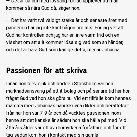
— Det är så fint med lovsång för jag upplever att man
kommer så nära Gud då, säger hon.
— Det har varit två väldigt starka år och senaste året med
pandemin har jag inte känt någon oro alls. För jag vet att
Gud har kontrollen och jag har en inre varm frid och en
visshet om att allt kommer lösa sig vad som än händer,
och det är bara Gud som kan ge detta, menar Johanna.
Passionen för att skriva
Innan hon blev sjuk och bodde i Stockholm var hon
marknadsansvarig på ett it-bolag och på senare tid har hon
frågat Gud vad hon ska göra nu. Vid ett tillfälle kom hennes
mamma med Johannas handskrivna dikter och berättelser
från när hon var 7-9 år och då väcktes passionen inom
henne att det kanske är sådant hon ska hålla på med. Vid
åtta års ålder var ett av drömyrkena författare och för ett
tag sedan kom hon i kontakt med sin gamla