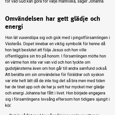
för vad Gud kan göra för varje människa, säger Johanna.
Omvändelsen har gett glädje och
energi
Hon lät vuxendöpa sig och gick med i pingstförsamlingen i
Västerås. Dopet innebar en viktig symbolik för henne då
hon tagit beslutet att följa Jesus och hon ville
offentliggöra sin tro på honom. I församlingen mötte hon
en värme hon inte var van vid och hon tyckte om
gudstjänsterna även om hon går till andra samfund också.
Att berätta om sin omvändelse för föräldrar och syskon
var inte helt lätt då de inte tog det så bra men med tiden
har de tinat upp och de har ju sett hur mycket mer glädje
och energi Johanna har fått i livet. Hon började engagera
sig i församlingens lovsång eftersom hon tidigare sjungit i
kör.