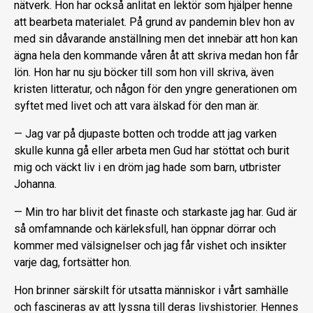
nätverk. Hon har också anlitat en lektör som hjälper henne
att bearbeta materialet. På grund av pandemin blev hon av
med sin dåvarande anställning men det innebär att hon kan
ägna hela den kommande våren åt att skriva medan hon får
lön. Hon har nu sju böcker till som hon vill skriva, även
kristen litteratur, och någon för den yngre generationen om
syftet med livet och att vara älskad för den man är.
— Jag var på djupaste botten och trodde att jag varken
skulle kunna gå eller arbeta men Gud har stöttat och burit
mig och väckt liv i en dröm jag hade som barn, utbrister
Johanna.
— Min tro har blivit det finaste och starkaste jag har. Gud är
så omfamnande och kärleksfull, han öppnar dörrar och
kommer med välsignelser och jag får vishet och insikter
varje dag, fortsätter hon.
Hon brinner särskilt för utsatta människor i vårt samhälle
och fascineras av att lyssna till deras livshistorier. Hennes