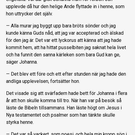
upplevde då hur den helige Ande flyttade in i henne, som
hon uttrycker det själv.
— Alla murar jag byggt upp bara bröts sönder och jag
kunde känna Guds nåd, att jag var accepterad och älskad
för den jag är. Det var ett lyckorus att känna att jag hade
kommit hem, att ha hittat pusselbiten jag saknat hela livet
och ha funnit den sanna kärleken som bara Gud kan ge,
säger Johanna.
— Det blev ett före och ett efter stunden när jag hade den
andliga upplevelsen, fortsätter hon.
Det visade sig att svärfadern hade bett för Johanna i flera
år att hon skulle komma till tro. När han var på besök så
läste de Bibeln tillsammans. Han läste högt om Jesus i
Nya testamentet och psalmer som han tänkte skulle
styrka henne.
— Det var så vackert, som poesi, och hela min kropp sög i