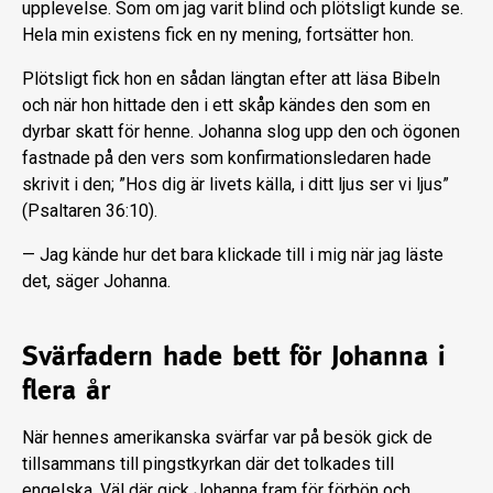
upplevelse. Som om jag varit blind och plötsligt kunde se.
Hela min existens fick en ny mening, fortsätter hon.
Plötsligt fick hon en sådan längtan efter att läsa Bibeln
och när hon hittade den i ett skåp kändes den som en
dyrbar skatt för henne. Johanna slog upp den och ögonen
fastnade på den vers som konfirmationsledaren hade
skrivit i den; ”Hos dig är livets källa, i ditt ljus ser vi ljus”
(Psaltaren 36:10).
— Jag kände hur det bara klickade till i mig när jag läste
det, säger Johanna.
Svärfadern hade bett för Johanna i
flera år
När hennes amerikanska svärfar var på besök gick de
tillsammans till pingstkyrkan där det tolkades till
engelska. Väl där gick Johanna fram för förbön och