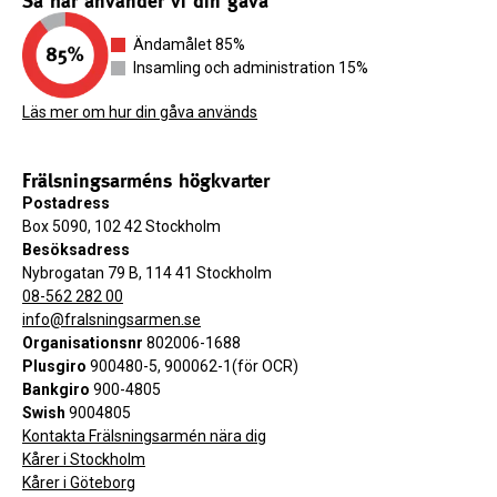
Så här använder vi din gåva
Ändamålet 85%
Insamling och administration 15%
Läs mer om hur din gåva används
Frälsningsarméns högkvarter
Postadress
Box 5090, 102 42 Stockholm
Besöksadress
Nybrogatan 79 B, 114 41 Stockholm
08-562 282 00
info@fralsningsarmen.se
Organisationsnr
802006-1688
Plusgiro
900480-5, 900062-1(för OCR)
Bankgiro
900-4805
Swish
9004805
Kontakta Frälsningsarmén nära dig
Kårer i Stockholm
Kårer i Göteborg