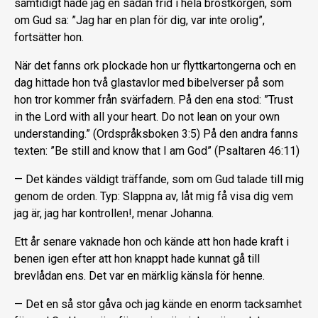
samtidigt hade jag en sådan frid i hela bröstkorgen, som
om Gud sa: ”Jag har en plan för dig, var inte orolig”,
fortsätter hon.
När det fanns ork plockade hon ur flyttkartongerna och en
dag hittade hon två glastavlor med bibelverser på som
hon tror kommer från svärfadern. På den ena stod: ”Trust
in the Lord with all your heart. Do not lean on your own
understanding.” (Ordspråksboken 3:5) På den andra fanns
texten: ”Be still and know that I am God” (Psaltaren 46:11)
— Det kändes väldigt träffande, som om Gud talade till mig
genom de orden. Typ: Slappna av, låt mig få visa dig vem
jag är, jag har kontrollen!, menar Johanna.
Ett år senare vaknade hon och kände att hon hade kraft i
benen igen efter att hon knappt hade kunnat gå till
brevlådan ens. Det var en märklig känsla för henne.
— Det en så stor gåva och jag kände en enorm tacksamhet