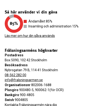
Så här använder vi din gåva
Ändamålet 85%
Insamling och administration 15%
Läs mer om hur din gåva används
Frälsningsarméns högkvarter
Postadress
Box 5090, 102 42 Stockholm
Besöksadress
Nybrogatan 79 B, 114 41 Stockholm
08-562 282 00
info@fralsningsarmen.se
Organisationsnr
802006-1688
Plusgiro
900480-5, 900062-1(för OCR)
Bankgiro
900-4805
Swish
9004805
Kontakta Frälsningsarmén nära dig