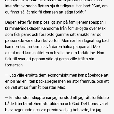
inte hört av sedan flytten sju år tidigare. Han bad: ”Gud, om
du finns så låt mig få chansen att säga förlåt!”
Dagen efter får han plötsligt syn på familjehemspappan i
kriminalvårdskläder. Känslorna från förr sköljde över Max
som fick panik och försökte gömma sitt ansikte när de
passerade varandra i kulverten. Men när han lugnat sig bad
han den kristna kriminalvårdaren hälsa pappan att Max
slutat med kriminaliteten och ville be om förlåtelse. Hon
fick till svar att pappan väldigt gärna ville träffa sin
fosterson.
— Jag ville ersätta dem ekonomiskt men han påpekade att
en bil har en liten backspegel men en stor framruta, och att
de valt att se framåt, berättar Max.
— En stor sten släppte när jag förstod att jag fått förlåtelse
både från familjehemsföräldrarna och Gud. Det bönesvaret
blev avgörande och var precis vad jag behövde, för jag