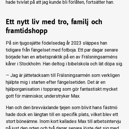
hade tvivlat på att jag kunde bli förlåten, fortsätter han.
Ett nytt liv med tro, familj och
framtidshopp
På sin tjugosjätte födelsedag år 2023 släppes han
tidigare från fängelset med fotboja. Ett par dagar senare
började han en arbetspraktik på en av Frälsningsarméns
kårer i Stockholm. Han deltog i bibelskola och lät döpa sig.
— Jag är jättetacksam till Frälsningsarmén som verkligen
hjälpte mig i starten efter fängelsetiden. Det är en
hjälporganisation i topprang som gör fantastiskt mycket
gott för människor, understryker Max.
Han och den brevväxlande tjejen som blivit hans fästmö
hade dock en längtan till en specifik plats, vilket blev ett
stort böneämne. Inom kort kallades Max till arbetsintervju
på just den orten och två dagar senare löste det sig med