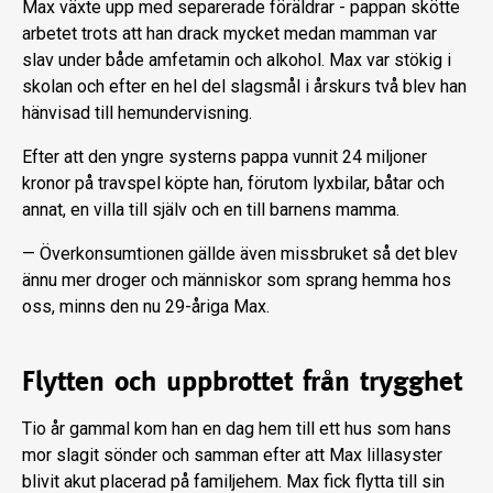
Max växte upp med separerade föräldrar - pappan skötte
arbetet trots att han drack mycket medan mamman var
slav under både amfetamin och alkohol. Max var stökig i
skolan och efter en hel del slagsmål i årskurs två blev han
hänvisad till hemundervisning.
Efter att den yngre systerns pappa vunnit 24 miljoner
kronor på travspel köpte han, förutom lyxbilar, båtar och
annat, en villa till själv och en till barnens mamma.
— Överkonsumtionen gällde även missbruket så det blev
ännu mer droger och människor som sprang hemma hos
oss, minns den nu 29-åriga Max.
Flytten och uppbrottet från trygghet
Tio år gammal kom han en dag hem till ett hus som hans
mor slagit sönder och samman efter att Max lillasyster
blivit akut placerad på familjehem. Max fick flytta till sin