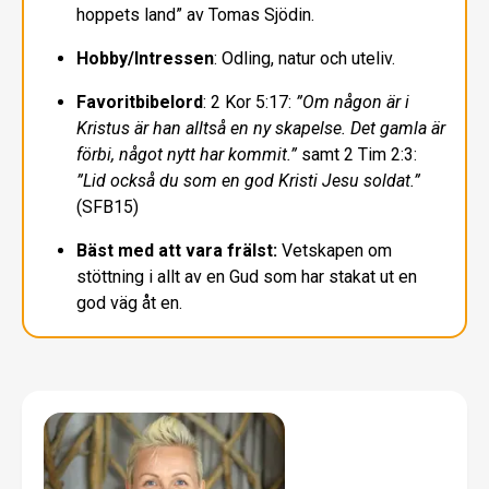
hoppets land” av
Tomas Sjödin.
Hobby/Intressen
: Odling, natur och
uteliv.
Favoritbibelord
: 2 Kor 5:17:
”Om
någon är i
Kristus är han alltså en
ny skapelse. Det gamla är
förbi,
något nytt har kommit.”
samt 2
Tim 2:3:
”Lid också du som en god
Kristi Jesu soldat.”
(SFB15)
Bäst med att vara frälst:
Vetskapen
om
stöttning i allt av en Gud
som har stakat ut en
god väg åt en.