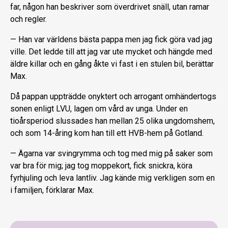
far, någon han beskriver som överdrivet snäll, utan ramar
och regler.
— Han var världens bästa pappa men jag fick göra vad jag
ville. Det ledde till att jag var ute mycket och hängde med
äldre killar och en gång åkte vi fast i en stulen bil, berättar
Max.
Då pappan uppträdde onyktert och arrogant omhändertogs
sonen enligt LVU, lagen om vård av unga. Under en
tioårsperiod slussades han mellan 25 olika ungdomshem,
och som 14-åring kom han till ett HVB-hem på Gotland.
— Ägarna var svingrymma och tog med mig på saker som
var bra för mig; jag tog moppekort, fick snickra, köra
fyrhjuling och leva lantliv. Jag kände mig verkligen som en
i familjen, förklarar Max.