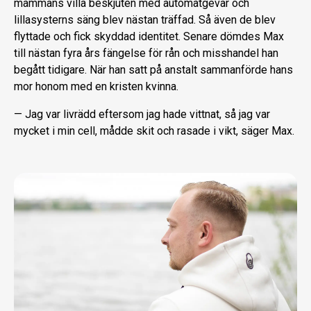
mammans villa beskjuten med automatgevär och
lillasysterns säng blev nästan träffad. Så även de blev
flyttade och fick skyddad identitet. Senare dömdes Max
till nästan fyra års fängelse för rån och misshandel han
begått tidigare. När han satt på anstalt sammanförde hans
mor honom med en kristen kvinna.
— Jag var livrädd eftersom jag hade vittnat, så jag var
mycket i min cell, mådde skit och rasade i vikt, säger Max.