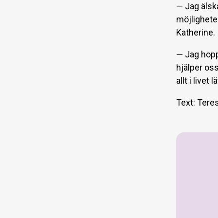
— Jag älska
möjligheten
Katherine.
— Jag hoppa
hjälper os
allt i live
Text: Tere