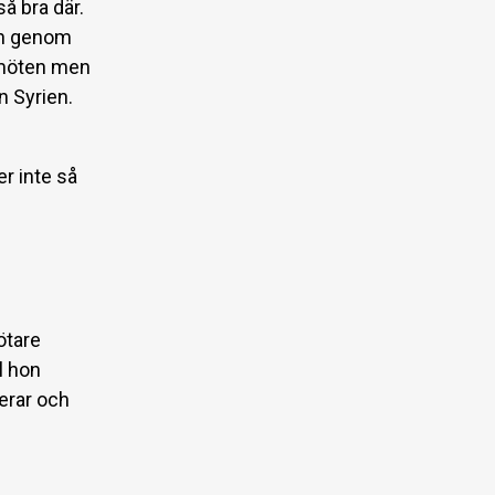
så bra där.
arn genom
smöten men
n Syrien.
er inte så
ötare
l hon
derar och