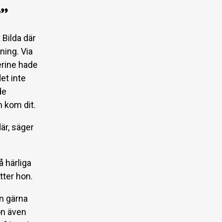
r”
 Bilda där
ning. Via
erine hade
et inte
de
m kom dit.
är, säger
 härliga
tter hon.
on gärna
on även