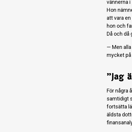
vännerna i 
Hon nämner
att vara e
hon och fa
Då och då g
— Men alla 
mycket på
”Jag ä
För några å
samtidigt s
fortsätta l
äldsta dott
finansanaly