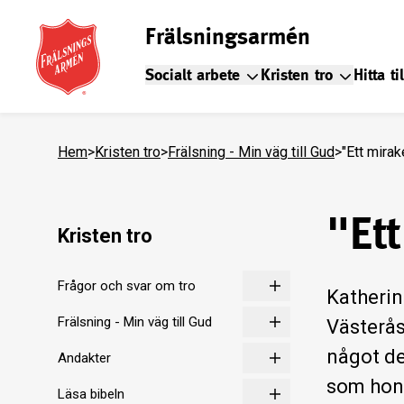
Frälsningsarmén
Socialt arbete
Kristen tro
Hitta ti
Hem
>
Kristen tro
>
Frälsning - Min väg till Gud
>
"Ett mirake
"Ett
Kristen tro
Frågor och svar om tro
Katherin
Frälsning - Min väg till Gud
Västerås
något de
Andakter
som hon 
Läsa bibeln