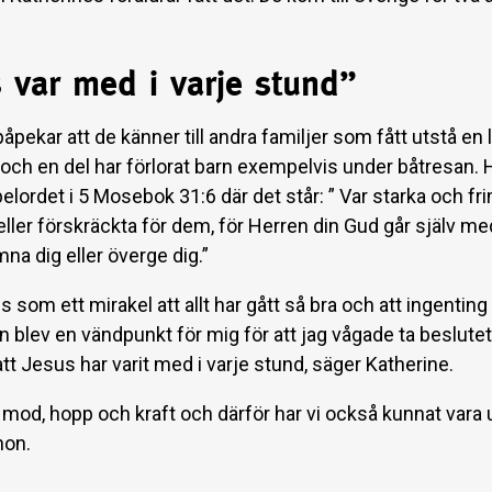
 var med i varje stund”
åpekar att de känner till andra familjer som fått utstå en 
e och en del har förlorat barn exempelvis under båtresan.
lordet i 5 Mosebok 31:6 där det står: ” Var starka och fri
eller förskräckta för dem, för Herren din Gud går själv me
mna dig eller överge dig.”
 som ett mirakel att allt har gått så bra och att ingenting
n blev en vändpunkt för mig för att jag vågade ta beslutet 
tt Jesus har varit med i varje stund, säger Katherine.
mod, hopp och kraft och därför har vi också kunnat vara u
hon.