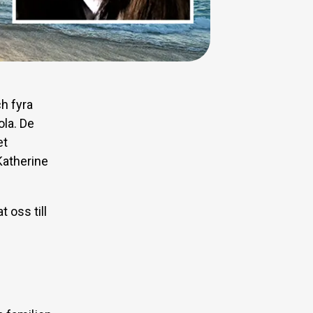
h fyra
ola. De
et
Katherine
 oss till