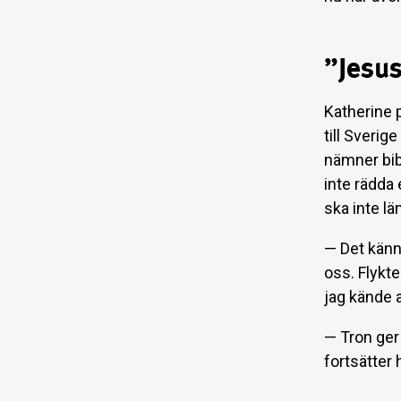
”Jesus
Katherine p
till Sverig
nämner bibe
inte rädda 
ska inte lä
— Det känns
oss. Flykte
jag kände a
— Tron ger 
fortsätter 