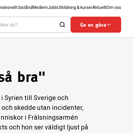
rnationellt bistånd
Medlem
Jobb
Utbildning & kurser
Aktuellt
Om oss
Ge en gåva
 så bra"
 Syrien till Sverige och
 och skedde utan incidenter,
änniskor i Frälsningsarmén
s och hon ser väldigt ljust på