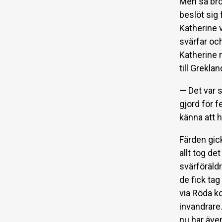
Men så brö
beslöt sig 
Katherine v
svärfar oc
Katherine 
till Greklan
— Det var s
gjord för 
känna att h
Färden gic
allt tog d
svärföräld
de fick ta
via Röda ko
invandrare.
nu har även