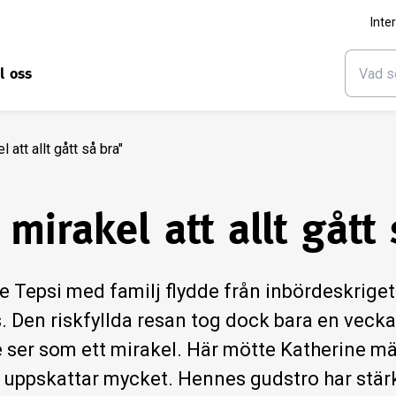
Inte
ll oss
l att allt gått så bra"
 mirakel att allt gått
e Tepsi med familj flydde från inbördeskriget i
. Den riskfyllda resan tog dock bara en vecka
 ser som ett mirakel. Här mötte Katherine m
uppskattar mycket. Hennes gudstro har stärkt