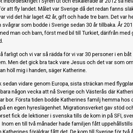
t inbördeskriget i Syren ut och eskalerade år 2012 så hel
för att fly landet. Målet var Sverige då det redan fanns släk
ar vid det här laget 42 år, gift och hade tre barn. Det var 
h svågrar som bodde i Sverige sedan 30 år tillbaka. År 201
med man och barn, först med bil till Turkiet, därifrån me
d.
å farligt och vi var så rädda för vi var 30 personer i en bå
fem. Men det gick bra tack vare Jesus och det var som o
an höll mig i handen, säger Katherine.
k sedan vidare genom Europa, sista sträckan med flygplan
et bara någon vecka att nå Sverige och Västerås där Kather
rar bor. Första tiden bodde Katherines familj hemma hos
g på en egen hyreslägenhet. Migrationsverket gav stöd oc
rset fick de lektioner i svenska tills de kom in på SFI, sv
 Inom en till två månader hade familjen fått uppehållstill
 Katherines föräldrar fått det. De kom till Sverige för två 