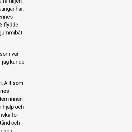
a familjen
tingar här.
hennes
3 flydde
d gummibåt
t som var
m jag kunde
. Allt som
ines
 dem innan
h hjälp och
enska för
stånd och
år sen.