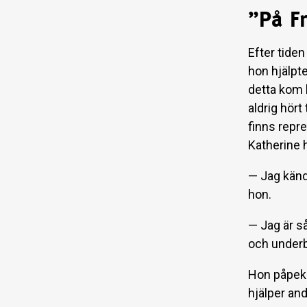
”På F
Efter tiden
hon hjälpt
detta kom 
aldrig hör
finns repre
Katherine h
— Jag kände
hon.
— Jag är s
och underba
Hon påpekar
hjälper and