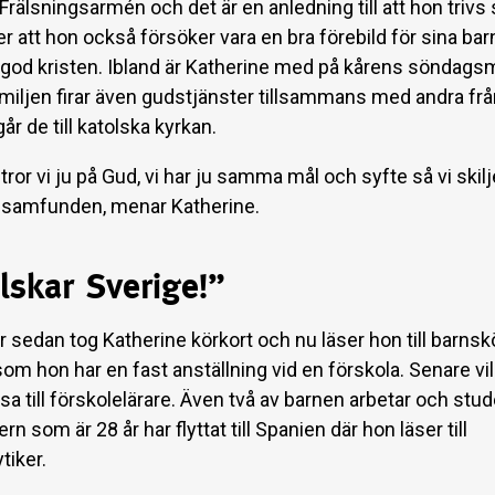
Frälsningsarmén och det är en anledning till att hon trivs 
 att hon också försöker vara en bra förebild för sina b
n god kristen. Ibland är Katherine med på kårens söndag
miljen firar även gudstjänster tillsammans med andra frå
år de till katolska kyrkan.
tror vi ju på Gud, vi har ju samma mål och syfte så vi skilj
 samfunden, menar Katherine.
lskar Sverige!”
r sedan tog Katherine körkort och nu läser hon till barnsk
om hon har en fast anställning vid en förskola. Senare vil
äsa till förskolelärare. Även två av barnen arbetar och stu
ern som är 28 år har flyttat till Spanien där hon läser till
tiker.