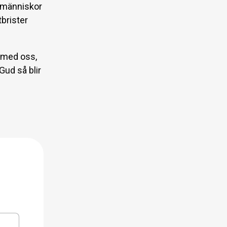
la människor
tbrister
r med oss,
Gud så blir