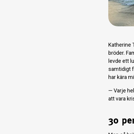
Katherine 
bröder. Fam
levde ett l
samtidigt 
har kära m
— Varje hel
att vara kr
30 per