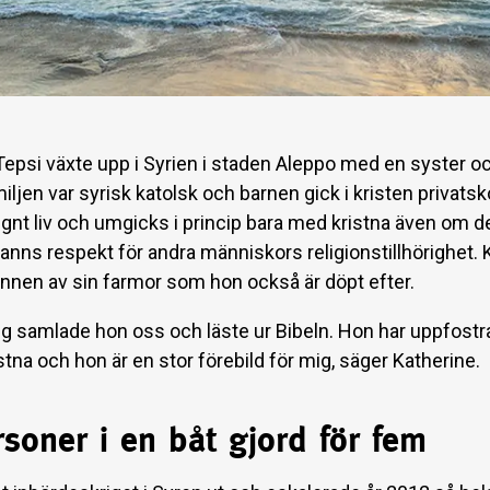
Tepsi växte upp i Syrien i staden Aleppo med en syster oc
iljen var syrisk katolsk och barnen gick i kristen privatsk
ugnt liv och umgicks i princip bara med kristna även om d
fanns respekt för andra människors religionstillhörighet. 
innen av sin farmor som hon också är döpt efter.
g samlade hon oss och läste ur Bibeln. Hon har uppfostrat
istna och hon är en stor förebild för mig, säger Katherine.
soner i en båt gjord för fem