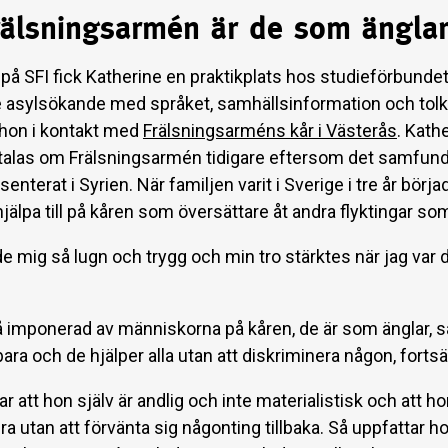
rälsningsarmén är de som ängla
 på SFI fick Katherine en praktikplats hos studieförbundet
e asylsökande med språket, samhällsinformation och tolk
hon i kontakt med
Frälsningsarméns kår i Västerås
. Kath
t talas om Frälsningsarmén tidigare eftersom det samfund
senterat i Syrien. När familjen varit i Sverige i tre år börja
jälpa till på kåren som översättare åt andra flyktingar so
 mig så lugn och trygg och min tro stärktes när jag var d
å imponerad av människorna på kåren, de är som änglar, så
ra och de hjälper alla utan att diskriminera någon, fortsä
 att hon själv är andlig och inte materialistisk och att h
ra utan att förvänta sig någonting tillbaka. Så uppfattar h