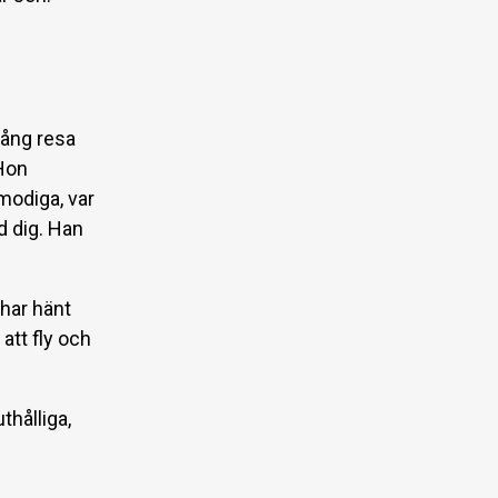
lång resa
 Hon
modiga, var
d dig. Han
 har hänt
att fly och
thålliga,