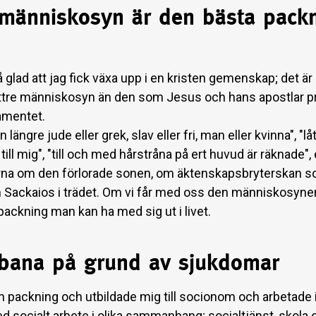
 människosyn är den bästa pack
 glad att jag fick växa upp i en kristen gemenskap; det är 
ättre människosyn än den som Jesus och hans apostlar p
amentet.
 längre jude eller grek, slav eller fri, man eller kvinna", "l
ill mig", "till och med hårstråna på ert huvud är räknade", 
rna om den förlorade sonen, om äktenskapsbryterskan s
 Sackaios i trädet. Om vi får med oss den människosynen
packning man kan ha med sig ut i livet.
 bana på grund av sjukdomar
n packning och utbildade mig till socionom och arbetade 
ed socialt arbete i olika sammanhang; socialtjänst, skola 