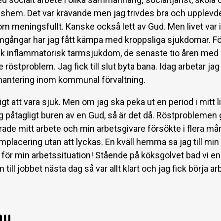
shem. Det var krävande men jag trivdes bra och upplevde
om meningsfullt. Kanske också lett av Gud. Men livet var 
omgångar har jag fått kämpa med kroppsliga sjukdomar. Förs
k inflammatorisk tarmsjukdom, de senaste tio åren med
röstproblem. Jag fick till slut byta bana. Idag arbetar ja
antering inom kommunal förvaltning.
igt att vara sjuk. Men om jag ska peka ut en period i mitt l
g påtagligt buren av en Gud, så är det då. Röstproblemen 
arade mitt arbete och min arbetsgivare försökte i flera må
placering utan att lyckas. En kväll hemma sa jag till min f
t för min arbetssituation! Stående på köksgolvet bad vi en
 till jobbet nästa dag så var allt klart och jag fick börja arb
nu