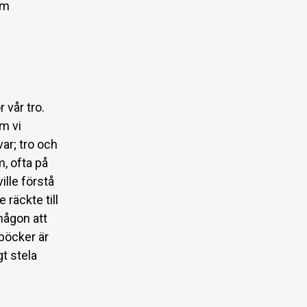
om
 vår tro.
om vi
var; tro och
, ofta på
ille förstå
 räckte till
någon att
 böcker är
t stela