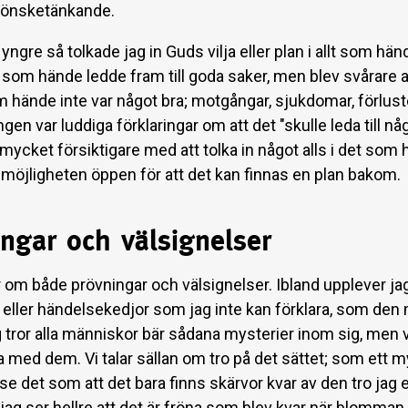
 önsketänkande.
 yngre så tolkade jag in Guds vilja eller plan i allt som hän
t som hände ledde fram till goda saker, men blev svårare a
m hände inte var något bra; motgångar, sjukdomar, förlust
gen var luddiga förklaringar om att det "skulle leda till någ
 mycket försiktigare med att tolka in något alls i det som 
 möjligheten öppen för att det kan finnas en plan bakom.
ngar och välsignelser
ar om både prövningar och välsignelser. Ibland upplever j
r eller händelsekedjor som jag inte kan förklara, som den
g tror alla människor bär sådana mysterier inom sig, men v
a med dem. Vi talar sällan om tro på det sättet; som ett 
 se det som att det bara finns skärvor kvar av den tro jag
jag ser hellre att det är fröna som blev kvar när blomman