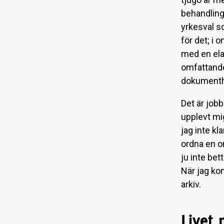
behandling
yrkesval s
för det; i 
med en ela
omfattande 
dokumenth
Det är jobb
upplevt mi
jag inte kl
ordna en om
ju inte bet
När jag kom
arkiv.
Livet 