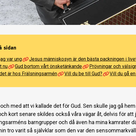
å sidan
jag var ung
Jesus människosyn är den bästa packningen i live
t nu
Gud bortom vårt önsketänkande
Prövningar och välsig
det är hos Frälsningsarmén
Vill du be till Gud?
Vill du gå e
ll och med att vi kallade det för Gud. Sen skulle jag gå hem
ch kort senare skildes också våra vägar åt, delvis för att
ningsarméns barngrupper och då även ha mina kamrater d
 min tro varit så självklar som den var den sensommarkväll