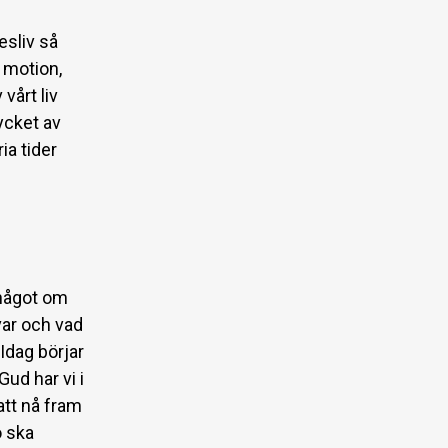
esliv så
, motion,
vårt liv
mycket av
ia tider
a något om
var och vad
Idag börjar
Gud har vi i
att nå fram
o ska