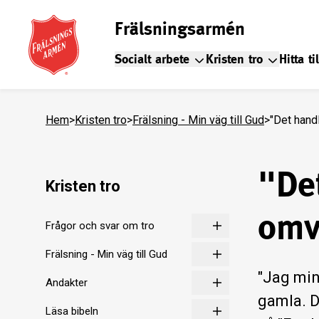
Frälsningsarmén
Socialt arbete
Kristen tro
Hitta ti
Hem
>
Kristen tro
>
Frälsning - Min väg till Gud
>
"Det handl
"Det
Kristen tro
omv
Frågor och svar om tro
Frälsning - Min väg till Gud
"Jag min
Andakter
gamla. D
Läsa bibeln