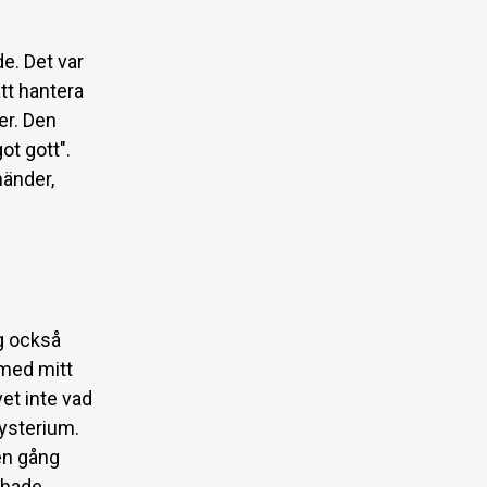
de. Det var
tt hantera
er. Den
ot gott".
händer,
ag också
 med mitt
et inte vad
mysterium.
 en gång
 hade