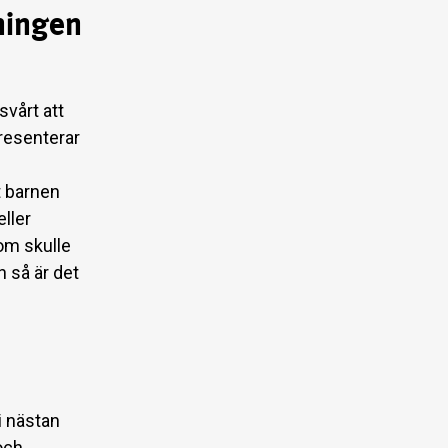
ningen
svårt att
resenterar
åt barnen
eller
om skulle
 så är det
i nästan
och