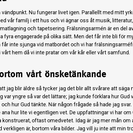
 vändpunkt. Nu fungerar livet igen. Parallellt med mitt yrk
ed vår familj i ett hus och vi ägnar oss åt musik, litteratur
 matlagning och tapetsering. Frälsningsarmén är en del av 
lla fyra engagerade på olika sätt. Men det får inte bli för 
får inte sjunga vid matbordet och vi har frälsningsarméfr
 vårt hem då vi inte pratar om vår kår eller vårt samfund.
ortom vårt önsketänkande
att jag blir äldre så tycker jag det blir allt svårare att säg
g var yngre så var det lättare; jag kunde förklara hur Gud 
 och hur Gud tänkte. När någon frågade så hade jag svar. 
 ana hur lite vi egentligen vet. De uppfattningar vi har om 
va konstruerat, oftast omedvetet. Idag är jag mer mån om 
d verkligen är, bortom våra bilder. Jag vill ju inte att min tr