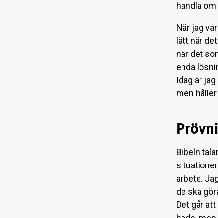
handla om
När jag var
lätt när de
när det so
enda lösnin
Idag är jag
men håller
Prövni
Bibeln tal
situatione
arbete. Ja
de ska gör
Det går att
hade, men 