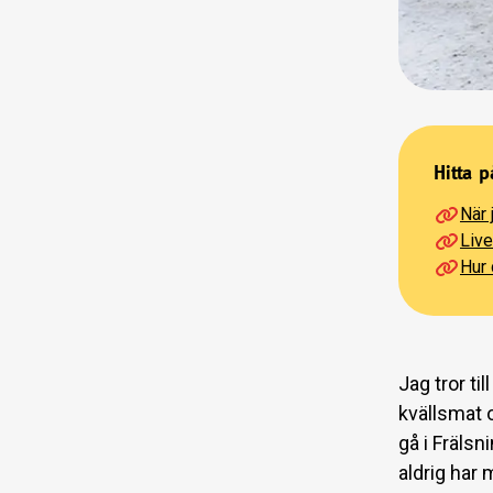
Hitta p
När 
Live
Hur 
Jag tror ti
kvällsmat o
gå i Fräls
aldrig har