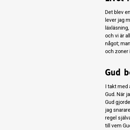
Det blev en
lever jag m
läxläsning,
och vi är a
något; man 
och zoner i
Gud b
I takt med 
Gud. När ja
Gud gjorde
jag snarare
regel själ
till vem Gu