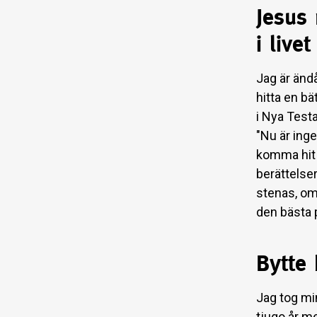
Jesus
i livet
Jag är ändå
hitta en b
i Nya Test
"Nu är ingen
komma hit t
berättelse
stenas, om
den bästa 
Bytte
Jag tog mi
tjugo år m