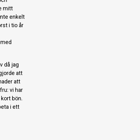
 mitt
inte enkelt
t i tio år
g med
iv då jag
gjorde att
nader att
ru: vi har
 kort bön.
eta i ett