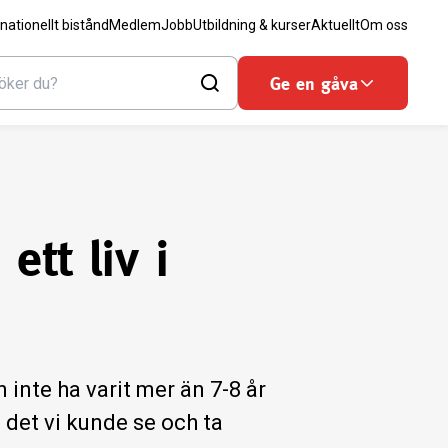
rnationellt bistånd
Medlem
Jobb
Utbildning & kurser
Aktuellt
Om oss
Ge en gåva
ett liv i
inte ha varit mer än 7-8 år
 det vi kunde se och ta