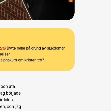
t
Bytte bana på grund av sjukdomar
nelser
n alphakurs om kristen tro?
 och äta
 jag började
är. Men
en, och jag