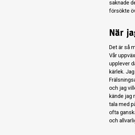
saknade de
försökte ö
När j
Det är så m
Vår uppväxt
upplever dä
kärlek. Ja
Frälsningsa
och jag vil
kände jag 
tala med på
ofta ganska
och allvarl