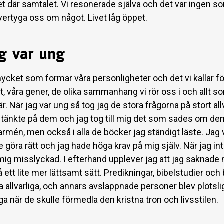
t där samtalet. Vi resonerade själva och det var ingen s
vertyga oss om något. Livet låg öppet.
ag var ung
ycket som formar våra personligheter och det vi kallar för
, våra gener, de olika sammanhang vi rör oss i och allt s
r. När jag var ung så tog jag de stora frågorna på stort all
g tänkte på dem och jag tog till mig det som sades om dem
rmén, men också i alla de böcker jag ständigt läste. Jag v
le göra rätt och jag hade höga krav på mig själv. När jag inte
mig misslyckad. I efterhand upplever jag att jag saknade 
 ett lite mer lättsamt sätt. Predikningar, bibelstudier och
 allvarliga, och annars avslappnade personer blev plötslig
iga när de skulle förmedla den kristna tron och livsstilen.