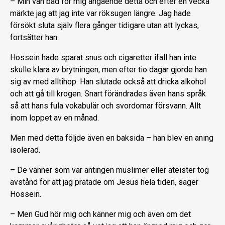
– Min vän bad för mig angående detta och efter en vecka
märkte jag att jag inte var röksugen längre. Jag hade
försökt sluta själv flera gånger tidigare utan att lyckas,
fortsätter han.
Hossein hade sparat snus och cigaretter ifall han inte
skulle klara av brytningen, men efter tio dagar gjorde han
sig av med alltihop. Han slutade också att dricka alkohol
och att gå till krogen. Snart förändrades även hans språk
så att hans fula vokabulär och svordomar försvann. Allt
inom loppet av en månad.
Men med detta följde även en baksida – han blev en aning
isolerad.
– De vänner som var antingen muslimer eller ateister tog
avstånd för att jag pratade om Jesus hela tiden, säger
Hossein.
– Men Gud hör mig och känner mig och även om det