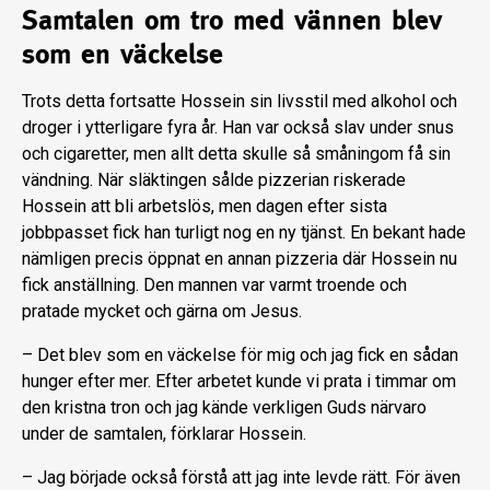
Samtalen om tro med vännen blev
som en väckelse
Trots detta fortsatte Hossein sin livsstil med alkohol och
droger i ytterligare fyra år. Han var också slav under snus
och cigaretter, men allt detta skulle så småningom få sin
vändning. När släktingen sålde pizzerian riskerade
Hossein att bli arbetslös, men dagen efter sista
jobbpasset fick han turligt nog en ny tjänst. En bekant hade
nämligen precis öppnat en annan pizzeria där Hossein nu
fick anställning. Den mannen var varmt troende och
pratade mycket och gärna om Jesus.
– Det blev som en väckelse för mig och jag fick en sådan
hunger efter mer. Efter arbetet kunde vi prata i timmar om
den kristna tron och jag kände verkligen Guds närvaro
under de samtalen, förklarar Hossein.
– Jag började också förstå att jag inte levde rätt. För även