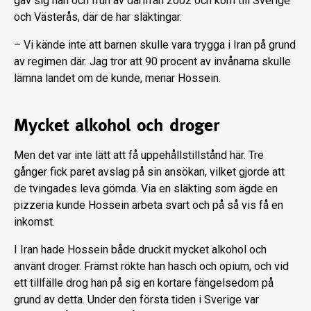
gav sig han och frun av därifrån 2002 och kom till Sverige
och Västerås, där de har släktingar.
– Vi kände inte att barnen skulle vara trygga i Iran på grund
av regimen där. Jag tror att 90 procent av invånarna skulle
lämna landet om de kunde, menar Hossein.
Mycket alkohol och droger
Men det var inte lätt att få uppehållstillstånd här. Tre
gånger fick paret avslag på sin ansökan, vilket gjorde att
de tvingades leva gömda. Via en släkting som ägde en
pizzeria kunde Hossein arbeta svart och på så vis få en
inkomst.
I Iran hade Hossein både druckit mycket alkohol och
använt droger. Främst rökte han hasch och opium, och vid
ett tillfälle drog han på sig en kortare fängelsedom på
grund av detta. Under den första tiden i Sverige var