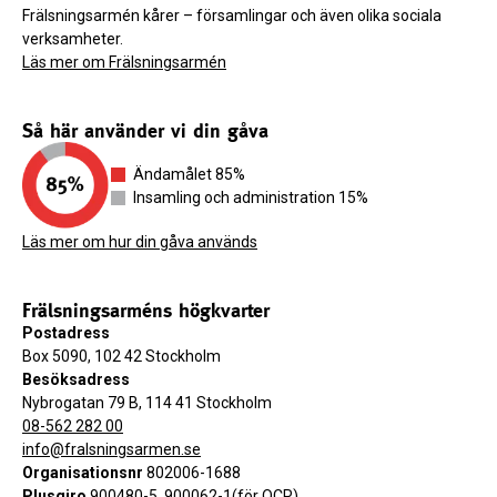
Frälsningsarmén kårer – församlingar och även olika sociala
verksamheter.
Läs mer om Frälsningsarmén
Så här använder vi din gåva
Ändamålet 85%
Insamling och administration 15%
Läs mer om hur din gåva används
Frälsningsarméns högkvarter
Postadress
Box 5090, 102 42 Stockholm
Besöksadress
Nybrogatan 79 B, 114 41 Stockholm
08-562 282 00
info@fralsningsarmen.se
Organisationsnr
802006-1688
Plusgiro
900480-5, 900062-1(för OCR)