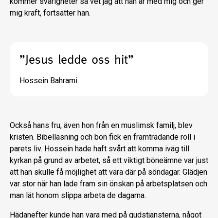
kommer svårigheter så vet jag att han är med mig och ger
mig kraft, fortsätter han.
”Jesus ledde oss hit”
Hossein Bahrami
Också hans fru, även hon från en muslimsk familj, blev
kristen. Bibelläsning och bön fick en framträdande roll i
parets liv. Hossein hade haft svårt att komma iväg till
kyrkan på grund av arbetet, så ett viktigt böneämne var just
att han skulle få möjlighet att vara där på söndagar. Glädjen
var stor när han lade fram sin önskan på arbetsplatsen och
man lät honom slippa arbeta de dagarna.
Hädanefter kunde han vara med på gudstjänsterna, något