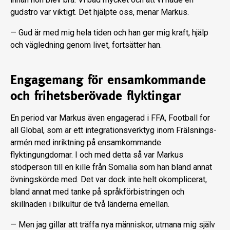
gudstro var viktigt. Det hjälpte oss, menar Markus.
— Gud är med mig hela tiden och han ger mig kraft, hjälp
och vägledning ge­nom livet, fortsätter han.
Engagemang för ensamkommande
och frihetsberövade flyktingar
En period var Markus även engage­rad i FFA, Football for
all Global, som är ett integrationsverktyg inom Frälsnings­
armén med inriktning på ensamkom­mande
flyktingungdomar. I och med detta så var Markus
stödperson till en kille från Somalia som han bland annat
övningskörde med. Det var dock inte helt okomplicerat,
bland annat med tanke på språkförbistringen och
skillnaden i bil­kultur de två länderna emellan.
— Men jag gillar att träffa nya människor, utmana mig själv