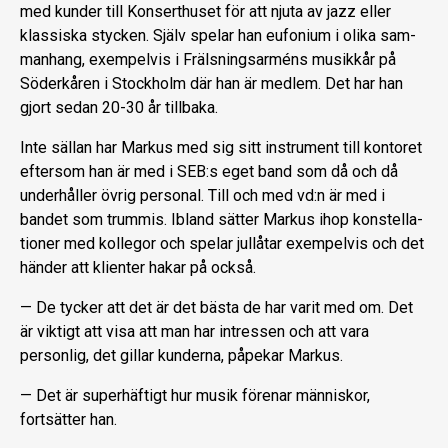
med kunder till Konserthuset för att njuta av jazz eller
klassiska styck­en. Själv spelar han eufonium i olika sam­
manhang, exempelvis i Frälsningsarméns musikkår på
Söderkåren i Stockholm där han är medlem. Det har han
gjort sedan 20-30 år tillbaka.
Inte sällan har Markus med sig sitt instrument till kontoret
eftersom han är med i SEB:s eget band som då och då
underhåller övrig personal. Till och med vd:n är med i
bandet som trummis. Ibland sätter Markus ihop konstella­
tioner med kollegor och spelar jullåtar exempelvis och det
händer att klienter hakar på också.
— De tycker att det är det bästa de har varit med om. Det
är viktigt att visa att man har intressen och att vara
personlig, det gillar kunderna, påpekar Markus.
— Det är superhäftigt hur musik för­enar människor,
fortsätter han.