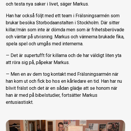
och testa nya saker i livet, säger Markus.
Han har också följt med ett team i Frälsningsarmén som
brukar besöka Stor­bodaanstalten i Stockholm. Där sitter
kil­lar/män som inte är dömda men som är frihetsberövade
och väntar på utvisning. Markus och vännerna brukade fika,
spela spel och umgås med internerna.
— Det är supertufft för killarna och de har väldigt liten yta
att röra sig på, påpe­kar Markus.
— Men en av dem tog kontakt med Frälsningsarmén när
han kom ut och fick bo hos en kårledare en tid. Han har nu
blivit frälst och det är en sådan glädje att se honom när
han är med på bibelstu­dier, fortsätter Markus
entusiastiskt.