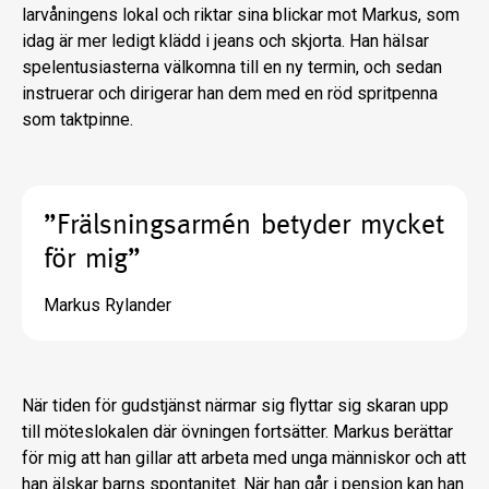
larvåningens lokal och riktar sina blick­ar mot Markus, som
idag är mer ledigt klädd i jeans och skjorta. Han hälsar
spelentusiasterna välkomna till en ny termin, och sedan
instruerar och dirige­rar han dem med en röd spritpenna
som taktpinne.
”Frälsningsarmén betyder mycket
för mig”
Markus Rylander
När tiden för gudstjänst närmar sig flyttar sig skaran upp
till möteslokalen där övningen fortsätter. Markus berättar
för mig att han gillar att arbeta med unga människor och att
han älskar barns spon­tanitet. När han går i pension kan han