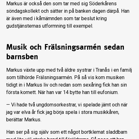
Markus är också den som tar med sig Söderkårens
söndagskollekt och sätter in på banken dagen därpå. Han
är även med i kårnämnden som tar beslut kring
gudstjänsternas utformning till exempel.
Musik och Frälsningsarmén sedan
barnsben
Markus växte upp med två äldre syst­rar i Tranås i en familj
som tillhörde Frälsningsarmén. På så vis kom musiken
tidigt in i Markus liv och redan som sex­åring fick han sin
första kornett. När han var 14 bytte han till eufonium.
— Vi hade två ungdomsorkestrar, vi spelade jämt och när
jag var elva år fick jag börja spela i stora musikkåren,
berät­tar Markus.
Han ser på sig själv som ett något bortklemat sladdbarn