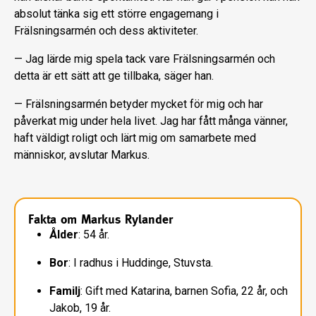
absolut tänka sig ett större engagemang i
Frälsningsarmén och dess aktiviteter.
— Jag lärde mig spela tack vare Fräls­ningsarmén och
detta är ett sätt att ge tillbaka, säger han.
— Frälsningsarmén betyder mycket för mig och har
påverkat mig under hela li­vet. Jag har fått många vänner,
haft väl­digt roligt och lärt mig om samarbete med
människor, avslutar Markus.
Fakta om Markus Rylander
Ålder
: 54 år.
Bor
: I radhus i Huddinge, Stuvsta.
Familj
: Gift med Katarina, barnen Sofia, 22 år, och
Jakob, 19 år.