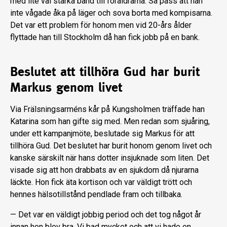
med lite väl starka band till föräldrarna. Så pass att han
inte vågade åka på läger och sova borta med kompisarna.
Det var ett problem för ho­nom men vid 20-års ålder
flyttade han till Stockholm då han fick jobb på en bank.
Beslutet att tillhöra Gud har burit
Markus genom livet
Via Frälsningsarméns kår på Kungshol­men träffade han
Katarina som han gifte sig med. Men redan som sjuåring,
under ett kampanjmöte, beslutade sig Markus för att
tillhöra Gud. Det beslutet har bu­rit honom genom livet och
kanske särskilt när hans dotter insjuknade som liten. Det
visade sig att hon drabbats av en sjukdom då njurarna
läckte. Hon fick äta kortison och var väldigt trött och
hennes hälsotill­stånd pendlade fram och tillbaka.
— Det var en väldigt jobbig period och det tog något år
innan hon blev bra. Vi bad mycket och att vi hade en