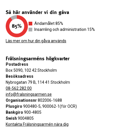
Så här använder vi din gåva
Ändamålet 85%
Insamling och administration 15%
Läs mer om hur din gåva används
Frälsningsarméns högkvarter
Postadress
Box 5090, 102 42 Stockholm
Besöksadress
Nybrogatan 79 B, 114 41 Stockholm
08-562 282 00
info@fralsningsarmen.se
Organisationsnr
802006-1688
Plusgiro
900480-5, 900062-1(för OCR)
Bankgiro
900-4805
Swish
9004805
Kontakta Frälsningsarmén nära dig