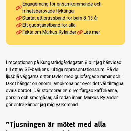
Engagemang för ensamkommande och
frihetsberövade flyktingar
Startat ett brassband för barn 8-13 år
Ett gudstjänstband för alla
Fakta om Markus Rylander
Läs mer
I receptionen på Kungsträdgårdsgatan 8 blir jag hänvisad
till ett av SE-bankens luftiga representationsrum. På de
ljus­blå väggarna sitter tavlor med guldfär­gade ramar och i
taket hänger en enorm lampkrona ner över det väl tilltagna
ova­la bordet. Där stoltserar en silverfärgad kaffekanna,
porslin och smörgåsar, så redan innan Markus Rylander
gör entré känner jag mig välkomnad.
”Tjus­ningen är mötet med alla