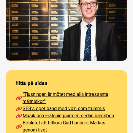
Hitta på sidan
”Tjus­ningen är mötet med alla intressanta
människor”
SEB:s eget band med vd:n som trummis
Musik och Frälsningsarmén sedan barnsben
Beslutet att tillhöra Gud har burit Markus
genom livet