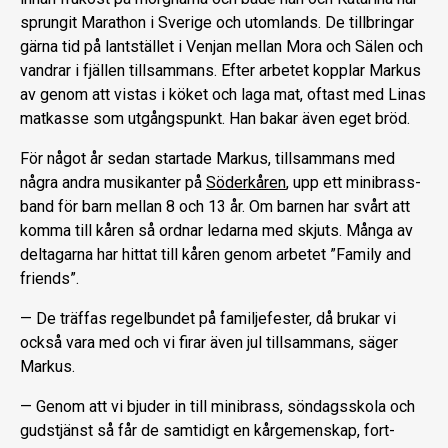
sprungit Marathon i Sverige och utomlands. De tillbringar
gärna tid på lantstället i Venjan mellan Mora och Sälen och
vandrar i fjällen till­sammans. Efter arbetet kopplar Markus
av genom att vistas i köket och laga mat, oftast med Linas
matkasse som utgångs­punkt. Han bakar även eget bröd.
För något år sedan startade Markus, tillsammans med
några andra musikan­ter på
Söderkåren
, upp ett minibrass­
band för barn mellan 8 och 13 år. Om barnen har svårt att
komma till kåren så ordnar ledarna med skjuts. Många av
deltagarna har hittat till kåren genom ar­betet ”Family and
friends”.
— De träffas regelbundet på familje­fester, då brukar vi
också vara med och vi firar även jul tillsammans, säger
Markus.
— Genom att vi bjuder in till mi­nibrass, söndagsskola och
gudstjänst så får de samtidigt en kårgemenskap, fort­