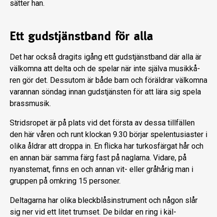
sätter han.
Ett gudstjänstband för alla
Det har också dragits igång ett guds­tjänstband där alla är
välkomna att del­ta och de spelar när inte själva musikkå­
ren gör det. Dessutom är både barn och föräldrar välkomna
varannan söndag innan gudstjänsten för att lära sig spela
brassmusik.
Stridsropet är på plats vid det första av dessa tillfällen
den här våren och runt klockan 9.30 börjar spelentusiaster i
olika åldrar att droppa in. En flicka har turkosfärgat hår och
en annan bär samma färg fast på naglarna. Vidare, på
nyanstemat, finns en och annan vit- eller gråhårig man i
gruppen på omkring 15 personer.
Deltagarna har olika bleckblå­sinstrument och någon slår
sig ner vid ett litet trumset. De bildar en ring i käl­