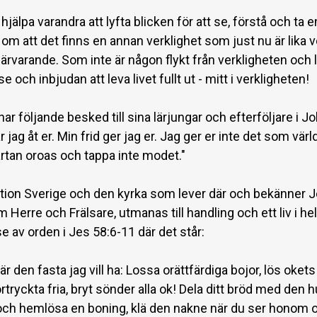
hjälpa varandra att lyfta blicken för att se, förstå och ta 
m att det finns en annan verklighet som just nu är lika ve
rvarande. Som inte är någon flykt från verkligheten och l
se och inbjudan att leva livet fullt ut - mitt i verkligheten!
r följande besked till sina lärjungar och efterföljare i Jo
r jag åt er. Min frid ger jag er. Jag ger er inte det som värl
ärtan oroas och tappa inte modet."
ation Sverige och den kyrka som lever där och bekänner 
 Herre och Frälsare, utmanas till handling och ett liv i hel
se av orden i Jes 58:6-11 där det står:
 är den fasta jag vill ha: Lossa orättfärdiga bojor, lös oket
rtryckta fria, bryt sönder alla ok! Dela ditt bröd med den 
 och hemlösa en boning, klä den nakne när du ser honom o