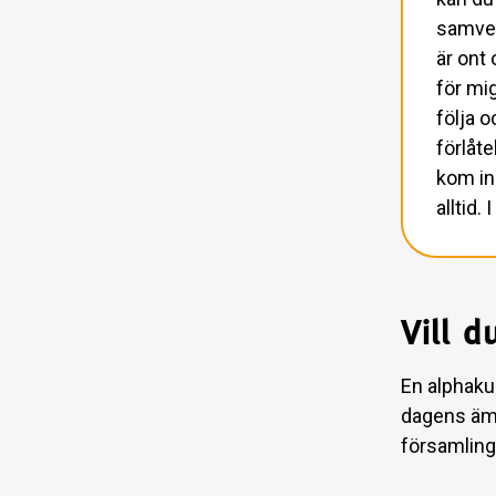
samvete
är ont 
för mig
följa 
förlåte
kom in
alltid.
Vill d
En alphaku
dagens ämn
församling,