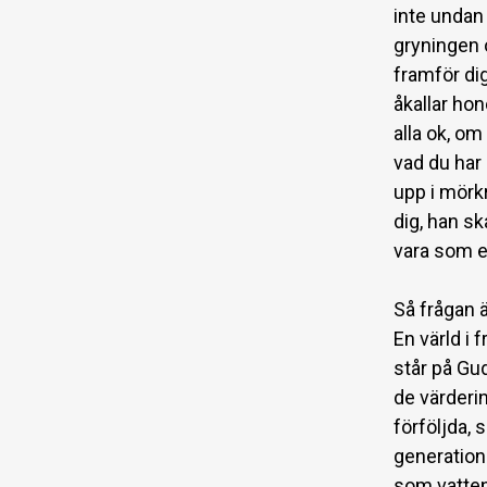
inte undan 
gryningen 
framför dig
åkallar hon
alla ok, om
vad du har 
upp i mörkr
dig, han sk
vara som en
Så frågan ä
En värld i
står på Gu
de värderi
förföljda, 
generatione
som vatten,