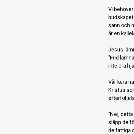
Vi behöver 
budskapet o
sann och nä
är en kallel
Jesus lämna
"Frid lämna
inte era hj
Vår kära n
Kristus som
efterföljel
"Nej, detta
släpp de fö
de fattiga