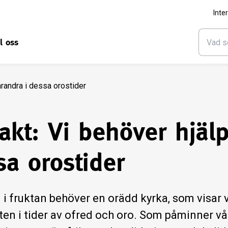
Inte
ll oss
arandra i dessa orostider
akt: Vi behöver hjälp
sa orostider
d i fruktan behöver en orädd kyrka, som visa
ten i tider av ofred och oro. Som påminner v