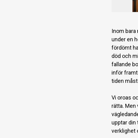
Inom bara n
under en h
fördömt han
död och mil
fallande b
inför framt
tiden måst
Vi oroas o
rätta. Men 
vägledande
upptar din 
verklighet o