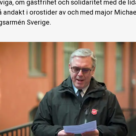
viga, om gästfrihet och solidaritet med de lid
å andakt i orostider av och med major Michael
gsarmén Sverige.