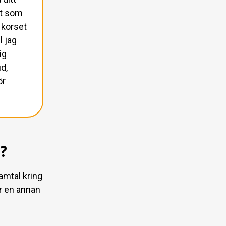
lt som
å korset
l jag
ig
d,
ör
o?
amtal kring
r en annan