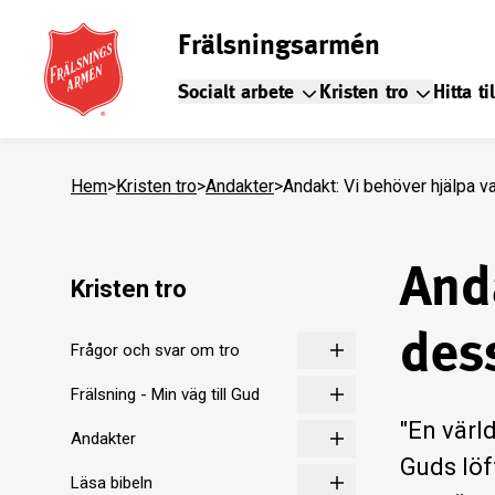
Frälsningsarmén
Socialt arbete
Kristen tro
Hitta ti
Hem
>
Kristen tro
>
Andakter
>
Andakt: Vi behöver hjälpa v
And
Kristen tro
des
Frågor och svar om tro
Frälsning - Min väg till Gud
"En värl
Andakter
Guds löf
Läsa bibeln