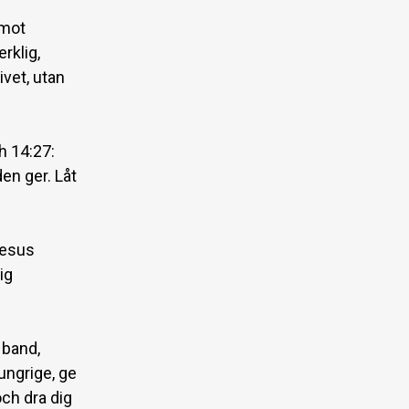
emot
rklig,
ivet, utan
h 14:27:
den ger. Låt
Jesus
ig
s band,
hungrige, ge
ch dra dig