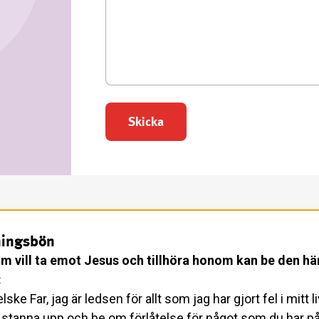
Skicka
ningsbön
m vill ta emot Jesus och tillhöra honom kan be den hä
:
ke Far, jag är ledsen för allt som jag har gjort fel i mitt li
 stanna upp och be om förlåtelse för något som du har på