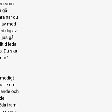
fram som
a gå
ara när du
ig av med
ed dig av
ljus gå
ltid leda
p. Du ska
nar."
 modigt
hälle om
idande och
de i
löda fram
en sker i