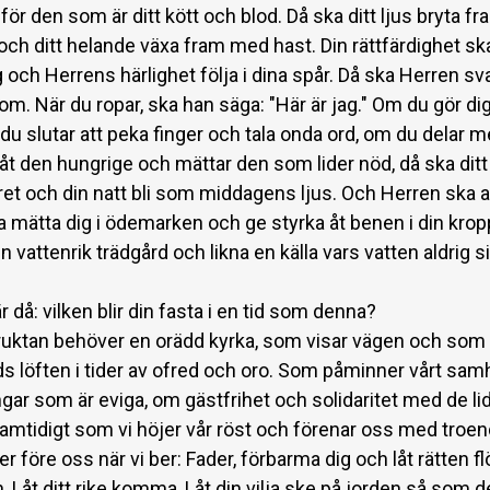
för den som är ditt kött och blod. Då ska ditt ljus bryta 
och ditt helande växa fram med hast. Din rättfärdighet sk
 och Herrens härlighet följa i dina spår. Då ska Herren sv
om. När du ropar, ska han säga: "Här är jag." Om du gör d
 du slutar att peka finger och tala onda ord, om du delar m
åt den hungrige och mättar den som lider nöd, då ska ditt 
et och din natt bli som middagens ljus. Och Herren ska al
a mätta dig i ödemarken och ge styrka åt benen i din krop
 vattenrik trädgård och likna en källa vars vatten aldrig si
r då: vilken blir din fasta i en tid som denna?
 fruktan behöver en orädd kyrka, som visar vägen och som
ds löften i tider av ofred och oro. Som påminner vårt sam
ngar som är eviga, om gästfrihet och solidaritet med de l
samtidigt som vi höjer vår röst och förenar oss med troen
r före oss när vi ber: Fader, förbarma dig och låt rätten f
 Låt ditt rike komma, Låt din vilja ske på jorden så som d