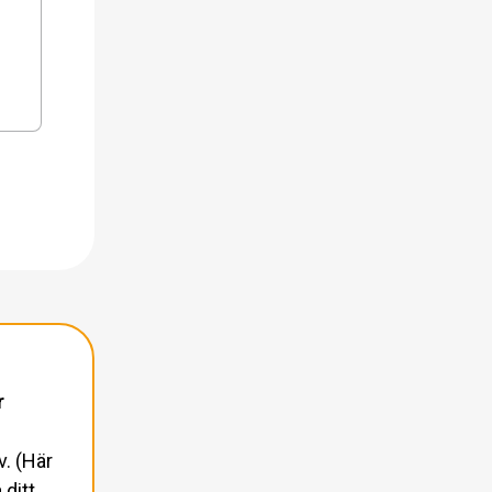
r
v. (Här
 ditt