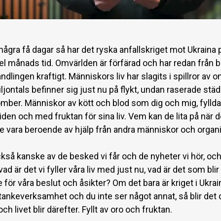
ågra få dagar så har det ryska anfallskriget mot Ukraina 
el månads tid. Omvärlden är förfärad och har redan från b
dlingen kraftigt. Människors liv har slagits i spillror av o
jontals befinner sig just nu på flykt, undan raserade stä
omber. Människor av kött och blod som dig och mig, fyllda
iden och med fruktan för sina liv. Vem kan de lita på när d
e vara beroende av hjälp från andra människor och organ
ckså kanske av de besked vi får och de nyheter vi hör, oc
vad är det vi fyller våra liv med just nu, vad är det som blir
 för våra beslut och åsikter? Om det bara är kriget i Ukra
tankeverksamhet och du inte ser något annat, så blir det 
ch livet blir därefter. Fyllt av oro och fruktan.