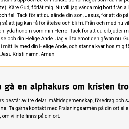
). Käre Gud, förlåt mig. Nu vill jag vända mig bort från al
och fel. Tack för att du sände din son, Jesus, för att dö p
 så att jag kan få förlåtelse och bli fri. Från och med nu vil
och lyda honom som min Herre. Tack för att du erbjuder m
lse och din Helige Ande. Jag vill ta emot den gåvan nu. Gu
 i mitt liv med din Helige Ande, och stanna kvar hos mig f
 I Jesu Kristi namn. Amen.
u gå en alphakurs om kristen tr
rs består av tre delar: måltidsgemenskap, föredrag och s
e. Ta gärna kontakt med Frälsningsarmén på din ort elle
 om vi inte finns på din ort.