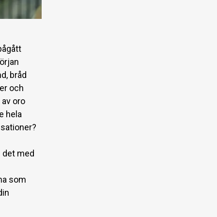
pågått
örjan
nd, bråd
der och
 av oro
e hela
isationer?
h det med
ina som
din