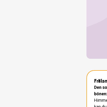
Fräls
Den so
bönen
Himmels
kan du