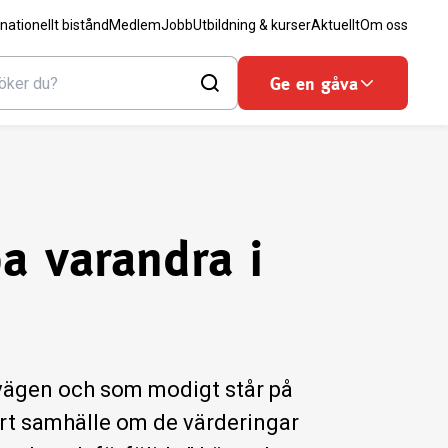
rnationellt bistånd
Medlem
Jobb
Utbildning & kurser
Aktuellt
Om oss
Ge en gåva
a varandra i
r vägen och som modigt står på
årt samhälle om de värderingar