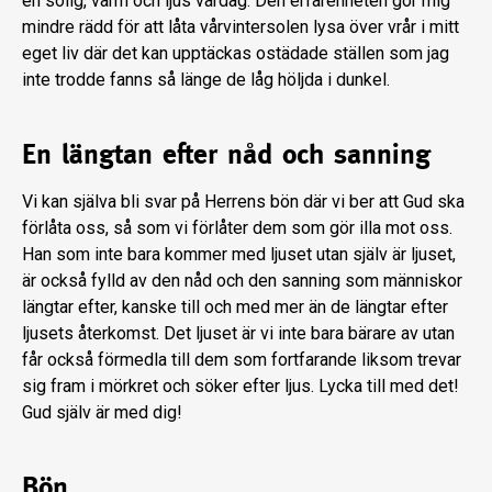
en solig, varm och ljus vårdag. Den erfarenheten gör mig
mindre rädd för att låta vårvintersolen lysa över vrår i mitt
eget liv där det kan upptäckas ostädade ställen som jag
inte trodde fanns så länge de låg höljda i dunkel.
En längtan efter nåd och sanning
Vi kan själva bli svar på Herrens bön där vi ber att Gud ska
förlåta oss, så som vi förlåter dem som gör illa mot oss.
Han som inte bara kommer med ljuset utan själv är ljuset,
är också fylld av den nåd och den sanning som människor
längtar efter, kanske till och med mer än de längtar efter
ljusets återkomst. Det ljuset är vi inte bara bärare av utan
får också förmedla till dem som fortfarande liksom trevar
sig fram i mörkret och söker efter ljus. Lycka till med det!
Gud själv är med dig!
Bön