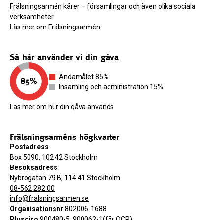
Frälsningsarmén kårer – församlingar och även olika sociala
verksamheter.
Läs mer om Frälsningsarmén
Så här använder vi din gåva
Ändamålet 85%
Insamling och administration 15%
Läs mer om hur din gåva används
Frälsningsarméns högkvarter
Postadress
Box 5090, 102 42 Stockholm
Besöksadress
Nybrogatan 79 B, 114 41 Stockholm
08-562 282 00
info@fralsningsarmen.se
Organisationsnr
802006-1688
Plusgiro
900480-5, 900062-1(för OCR)