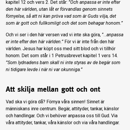
kapitel 12 och vers 2. Det står:
”Och anpassa er inte efter
den här världen, utan låt er förvandlas genom sinnets
förnyelse, så att ni kan pröva vad som är Guds vilja, det
som är gott och fullkomligt och det som behagar honom.”
Och vi ser i den här versen vad vi inte ska göra, ”…
anpassa
er inte efter den här världen.”
För vi är inte från den här
världen. Jesus har köpt oss med sitt blod och vi tillhör
honom. Det som står i 1 Petrusbrevet kapitel 1 vers 14.
”Som lydnadens barn skall ni inte styras av de begär som
ni tidigare levde i när ni var okunniga.”
Att skilja mellan gott och ont
Vad ska vi göra då? Förnya våra sinnen! Sinnet är
människans inre centrum. Begär, attityder, tankar, känslor
och handlingar. Och vi behöver anpassa oss till Gud. Via
våra attityder, tankar, våra känslor och via våra handlingar.