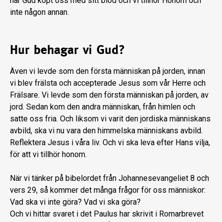
har Gud köpt oss med sitt blod och vi tillhör Honom och
inte någon annan.
Hur behagar vi Gud?
Även vi levde som den första människan på jorden, innan
vi blev frälsta och accepterade Jesus som vår Herre och
Frälsare. Vi levde som den första människan på jorden, av
jord. Sedan kom den andra människan, från himlen och
satte oss fria. Och liksom vi varit den jordiska människans
avbild, ska vi nu vara den himmelska människans avbild.
Reflektera Jesus i våra liv. Och vi ska leva efter Hans vilja,
för att vi tillhör honom.
När vi tänker på bibelordet från Johannesevangeliet 8 och
vers 29, så kommer det många frågor för oss människor:
Vad ska vi inte göra? Vad vi ska göra?
Och vi hittar svaret i det Paulus har skrivit i Romarbrevet