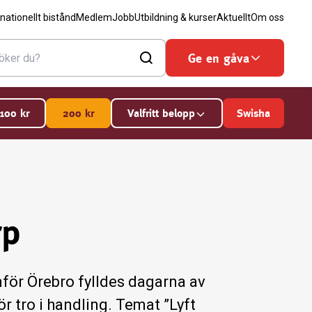
rnationellt bistånd
Medlem
Jobb
Utbildning & kurser
Aktuellt
Om oss
Ge en gåva
100
kr
200
kr
Valfritt belopp
Swisha
rp
för Örebro fylldes dagarna av
 tro i handling. Temat ”Lyft