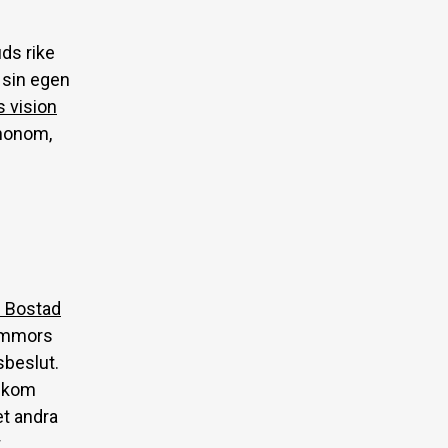
ds rike
r sin egen
 vision
 honom,
 Bostad
mammors
sbeslut.
a kom
et andra
t