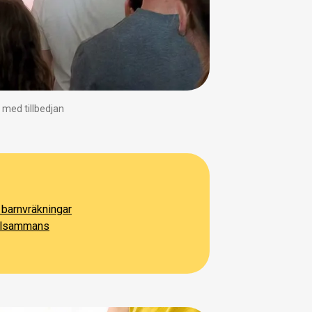
 med tillbedjan
barnvräkningar
illsammans