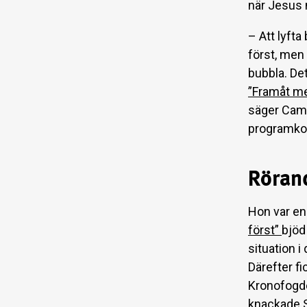
när Jesus 
– Att lyft
först, men 
bubbla. Det
”Framåt m
säger Cami
programko
Röran
Hon var en
först”
bjöd
situation i
Därefter fi
Kronofogden
knackade S