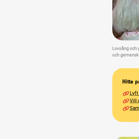
Lovsång och g
och gemensk
Hitta p
Lyft
Vill
Saml