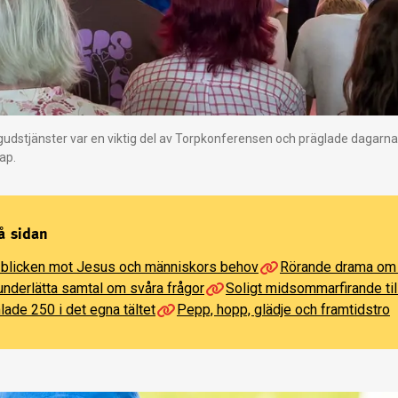
udstjänster var en viktig del av Torpkonferensen och präglade dagarna
ap.
å sidan
 blicken mot Jesus och människors behov
Rörande drama om 
 underlätta samtal om svåra frågor
Soligt midsommarfirande t
ade 250 i det egna tältet
Pepp, hopp, glädje och framtidstro