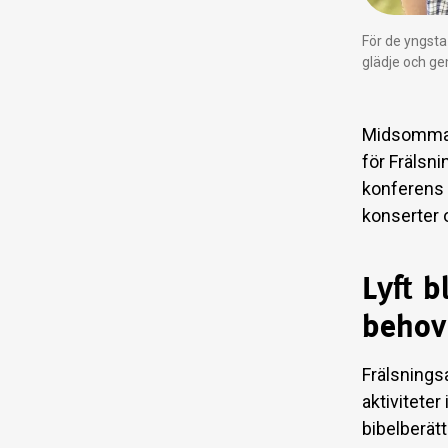
För de yngst
glädje och g
Midsommar
för Frälsn
konferens b
konserter 
Lyft 
behov
Frälsningsa
aktiviteter
bibelberät