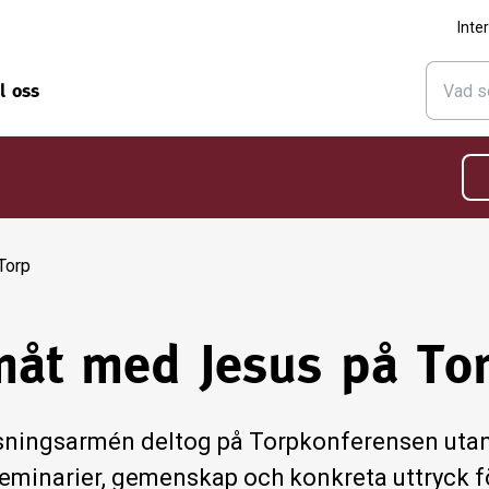
Inte
ll oss
Torp
måt med Jesus på To
sningsarmén deltog på Torpkonferensen utan
eminarier, gemenskap och konkreta uttryck för