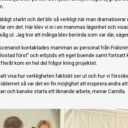
m.
äldigt starkt och det blir så verkligt när man dramatiserar
alar om det. Här klev vi in i en mammas lägenhet och visa
såg ut. Jag tror att många blev berörda som var där, säge
a scenariot kontaktades mamman av personal från Frälsn
Bostad först” och erbjöds ett eget boende samt fortsatt 
fteråt kom en hel del frågor kring projektet.
tt visa hur verkligheten faktiskt ser ut och hur vi försök
blemet så var det en fin möjlighet att inspirera andra att
gan och kanske starta ett liknande arbete, menar Camilla.