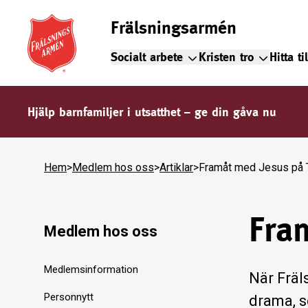
Frälsningsarmén
Socialt arbete
Kristen tro
Hitta ti
Hjälp barnfamiljer i utsatthet – ge din gåva nu
Hem
>
Medlem hos oss
>
Artiklar
>
Framåt med Jesus på 
Fra
Medlem hos oss
Medlemsinformation
När Fräl
Personnytt
drama, s