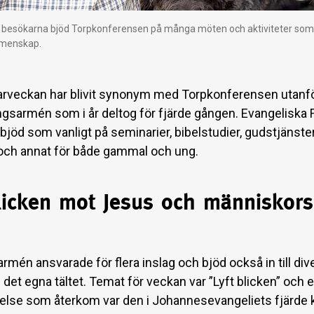
a besökarna bjöd Torpkonferensen på många möten och aktiviteter so
emenskap.
veckan har blivit synonym med Torpkonferensen utanfö
ingsarmén som i år deltog för fjärde gången. Evangeliska 
jöd som vanligt på seminarier, bibelstudier, gudstjänster
och annat för både gammal och ung.
blicken mot Jesus och människors
rmén ansvarade för flera inslag och bjöd också in till div
 i det egna tältet. Temat för veckan var ”Lyft blicken” och 
telse som återkom var den i Johannesevangeliets fjärde 