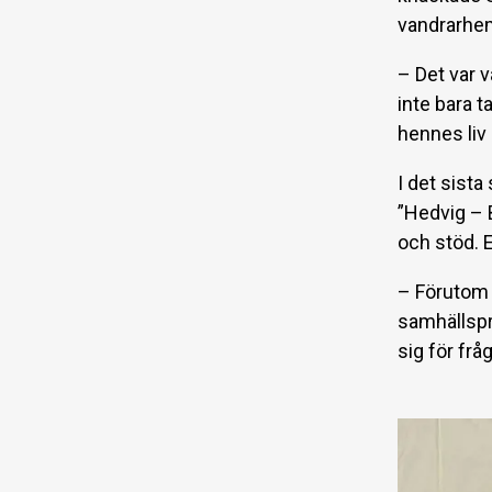
vandrarhe
– Det var v
inte bara t
hennes liv 
I det sist
”Hedvig – 
och stöd. E
– Förutom a
samhällspro
sig för frå