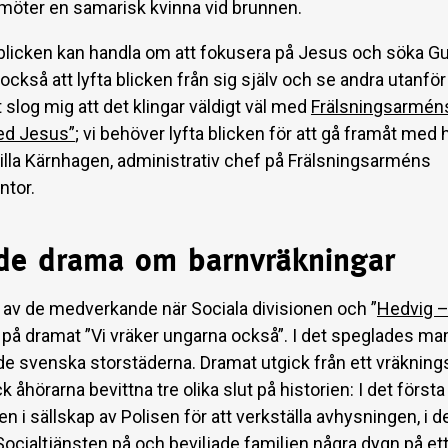
möter en samarisk kvinna vid brunnen.
a blicken kan handla om att fokusera på Jesus och söka Gu
också att lyfta blicken från sig själv och se andra utanfö
 slog mig att det klingar väldigt väl med
Frälsningsarméns
ed Jesus”
; vi behöver lyfta blicken för att gå framåt med
lla Kärnhagen, administrativ chef på Frälsningsarméns
ntor.
de drama om barnvräkningar
 av de medverkande när Sociala divisionen och ”
Hedvig –
 på dramat ”Vi vräker ungarna också”. I det speglades 
 de svenska storstäderna. Dramat utgick från ett vräkning
ck åhörarna bevittna tre olika slut på historien: I det först
 i sällskap av Polisen för att verkställa avhysningen, i d
ocialtjänsten på och beviljade familjen några dygn på et