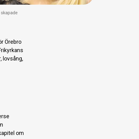
m skapade
r Örebro
Frikyrkans
, lovsång,
erse
en
kapitel om