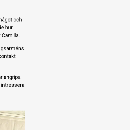
 något och
de hur
r Camilla.
ingsarméns
kontakt
er angripa
 intressera