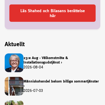
Läs Shahed och Bilasans berättelse
här
Aktuellt
23:e Aug - Välkomstmöte &
Installationsgudstjänst
›
2026-08-04
Människohandel bakom billiga sommartjänster
›
2026-07-03