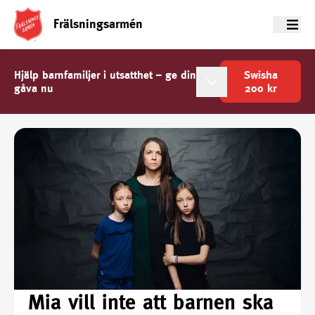
Frälsningsarmén
Meny
Hjälp barnfamiljer i utsatthet – ge din
Swisha
gåva nu
200
kr
Mia vill inte att barnen ska