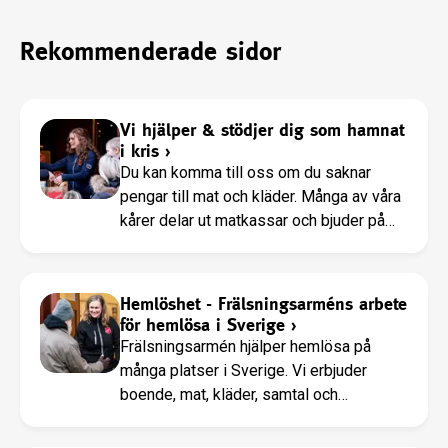
Rekommenderade sidor
Vi hjälper & stödjer dig som hamnat
i kris
›
Du kan komma till oss om du saknar
pengar till mat och kläder. Många av våra
kårer delar ut matkassar och bjuder på
gemenskap och samtalsstöd. Läs mer
här!
Hemlöshet - Frälsningsarméns arbete
för hemlösa i Sverige
›
Frälsningsarmén hjälper hemlösa på
många platser i Sverige. Vi erbjuder
boende, mat, kläder, samtal och
långsiktigt stöd för personer i
hemlöshet.