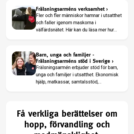
Frälsningsarméns verksamhet
›
Fler och fler människor hamnar i utsatthet
och faller igenom maskorna i
välfärdsnätet. Här kan du läsa mer hur
Frälsningsarmén hjälper dig som är
utsatt.
Barn, unga och familjer -
Frälsningsarméns stöd i Sverige
›
Frälsningsarmén erbjuder stöd för barn,
unga och familjer i utsatthet. Ekonomisk
hjälp, matkassar, samtalsstöd,
fritidsaktiviteter och läger till låg
kostnad.
Få verkliga berättelser om
hopp, förvandling och