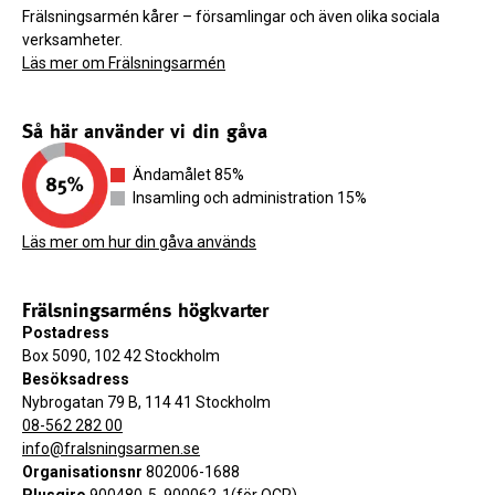
Frälsningsarmén kårer – församlingar och även olika sociala
verksamheter.
Läs mer om Frälsningsarmén
Så här använder vi din gåva
Ändamålet 85%
Insamling och administration 15%
Läs mer om hur din gåva används
Frälsningsarméns högkvarter
Postadress
Box 5090, 102 42 Stockholm
Besöksadress
Nybrogatan 79 B, 114 41 Stockholm
08-562 282 00
info@fralsningsarmen.se
Organisationsnr
802006-1688
Plusgiro
900480-5, 900062-1(för OCR)